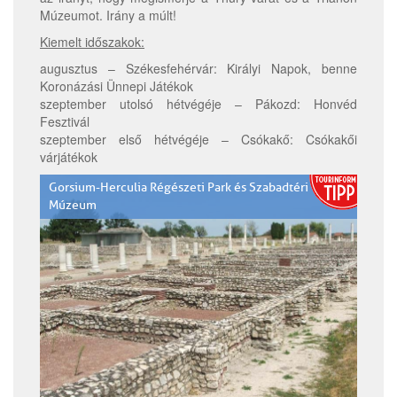
Múzeumot. Irány a múlt!
Kiemelt időszakok:
augusztus – Székesfehérvár: Királyi Napok, benne
Koronázási Ünnepi Játékok
szeptember utolsó hétvégéje – Pákozd: Honvéd
Fesztivál
szeptember első hétvégéje – Csókakő: Csókakői
várjátékok
Gorsium-Herculia Régészeti Park és Szabadtéri
Múzeum