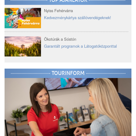
Nyiss Fehérvárra
Kedvezménykártya szállóvendégeknek!
Ökotúrák a Sóstón
Garantált programok a Látogatóközponttal
TOURINFORM