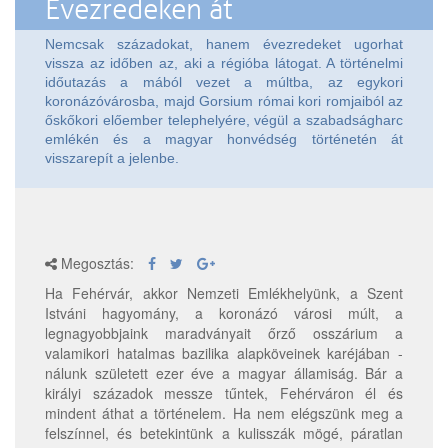
Évezredeken át
Nemcsak századokat, hanem évezredeket ugorhat
vissza az időben az, aki a régióba látogat. A történelmi
időutazás a mából vezet a múltba, az egykori
koronázóvárosba, majd Gorsium római kori romjaiból az
őskőkori előember telephelyére, végül a szabadságharc
emlékén és a magyar honvédség történetén át
visszarepít a jelenbe.
Megosztás:
Ha Fehérvár, akkor Nemzeti Emlékhelyünk, a Szent
Istváni hagyomány, a koronázó városi múlt, a
legnagyobbjaink maradványait őrző osszárium a
valamikori hatalmas bazilika alapköveinek karéjában -
nálunk született ezer éve a magyar államiság. Bár a
királyi századok messze tűntek, Fehérváron él és
mindent áthat a történelem. Ha nem elégszünk meg a
felszínnel, és betekintünk a kulisszák mögé, páratlan