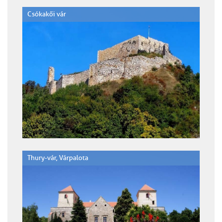
Csókakői vár
Thury-vár, Várpalota