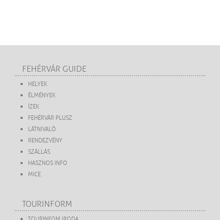
FEHÉRVÁR GUIDE
HELYEK
ÉLMÉNYEK
ÍZEK
FEHÉRVÁR PLUSZ
LÁTNIVALÓ
RENDEZVÉNY
SZÁLLÁS
HASZNOS INFO
MICE
TOURINFORM
TOURINFOM IRODA