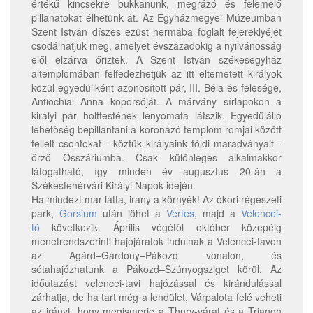
értékű kincsekre bukkanunk, megrázó és felemelő
pillanatokat élhetünk át. Az Egyházmegyei Múzeumban
Szent István díszes ezüst hermába foglalt fejereklyéjét
csodálhatjuk meg, amelyet évszázadokig a nyilvánosság
elől elzárva őriztek. A Szent István székesegyház
altemplomában felfedezhetjük az itt eltemetett királyok
közül egyedüliként azonosított pár, III. Béla és felesége,
Antiochiai Anna koporsóját. A márvány sírlapokon a
királyi pár holttestének lenyomata látszik. Egyedülálló
lehetőség bepillantani a koronázó templom romjai között
fellelt csontokat - köztük királyaink földi maradványait -
őrző Osszáriumba. Csak különleges alkalmakkor
látogatható, így minden év augusztus 20-án a
Székesfehérvári Királyi Napok idején.
Ha mindezt már látta, irány a környék! Az ókori régészeti
park,
Gorsium
után jöhet a
Vértes
, majd a
Velencei-
tó
következik. Április végétől október közepéig
menetrendszerinti hajójáratok indulnak a Velencei-tavon
az Agárd–Gárdony–Pákozd vonalon, és
sétahajózhatunk a Pákozd–Szúnyogsziget körül. Az
időutazást velencei-tavi hajózással és kirándulással
zárhatja, de ha tart még a lendület, Várpalota felé veheti
az irányt, hogy megismerje a Thury-várat és a Trianon