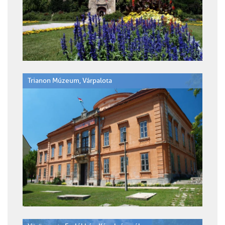
Trianon Múzeum, Várpalota