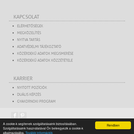
KAPCSOLAT
ELÉRHETŐSÉGEK
MEGKÖZELÍTÉS
NYITVA TARTÁS
ADATVÉDELMI TÁJÉKOZTATÓ
KÖZÉRDEKŰ ADATOK MEGISMERÉSE
KÖZÉRDEKŰ ADATOK KÖZZÉTÉTELE
KARRIER
NYITOTT POZÍCIÓK
DUÁLIS KÉPZÉS
GYAKORNOKI PROGRAM
A cookie-k segítenek szolgáltatásaink biztosításában.
Rendben
Szolgáltatásaink használatával Ön beleegyezik a cookie-k
copyright 2015. Székesfehérvári Turisztikai Közhasznú Nonprofit Kft.
alkalmazásába.
További információk