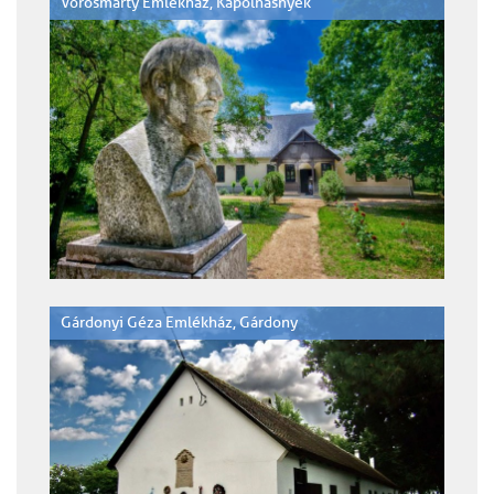
Vörösmarty Emlékház, Kápolnásnyék
Gárdonyi Géza Emlékház, Gárdony