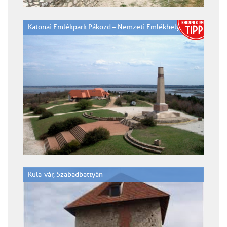
Katonai Emlékpark Pákozd – Nemzeti Emlékhely
Kula-vár, Szabadbattyán