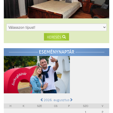
KERESÉS
ESEMÉNYNAPTÁR
2026. augusztus
H
K
SZE
CS
P
SZO
V
1
2