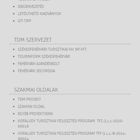
IDEGENVEZETÉS
LETÖLTHETŐ KIADVÁNYOK
ÚTI TIPP
TDM SZERVEZET
SZÉKESFEHÉRVÁRI TURISZTIKAI KH. NP. KFT.
TOURINFORM SZÉKESFEHÉRVÁR
FEHÉRVÁRI AJÁNDÉKBOLT
FEHÉRVÁRI JEGYIRODA
SZAKMAI OLDALAK
TDM PROJEKT
SZAKMAI OLDAL
EGYÉB PROJEKTJEINK
KISFALUDY TURISZTIKAI FEJLESZTÉSI PROGRAM TFC-3.1.1-2020-
00016
KISFALUDY TURISZTIKAI FEJLESZTÉSI PROGRAM TFF-3.1.1.-B-2024-
00024