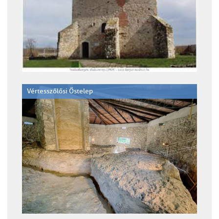
Vértesszőlősi Őstelep