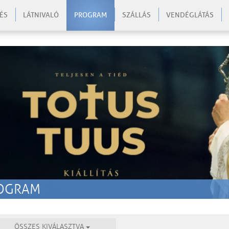
ÉS
LÁTNIVALÓ
PROGRAM
SZÁLLÁS
VENDÉGLÁTÁS
OGRAM
ÖSSZES KIVÁLASZTVA