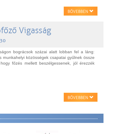
BŐVEBBEN
ófőző Vigasság
:30
ságon bográcsok százai alatt lobban fel a láng:
és munkahelyi közösségek csapatai gyűlnek össze
hogy főzés mellett beszélgessenek, jól érezzék
BŐVEBBEN