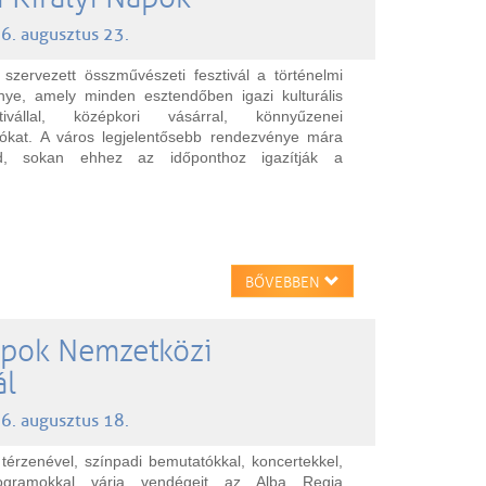
6. augusztus 23.
szervezett összművészeti fesztivál a történelmi
ye, amely minden esztendőben igazi kulturális
tivállal, középkori vásárral, könnyűzenei
tókat. A város legjelentősebb rendezvénye mára
d, sokan ehhez az időponthoz igazítják a
BŐVEBBEN
Napok Nemzetközi
ál
6. augusztus 18.
 térzenével, színpadi bemutatókkal, koncertekkel,
rogramokkal várja vendégeit az Alba Regia