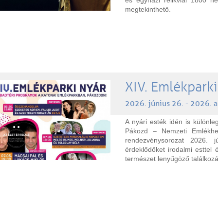
és egyházi relikviái 1800 né
megtekinthető.
XIV. Emlékparki
2026. június 26. - 2026. 
A nyári esték idén is különl
Pákozd – Nemzeti Emlékhel
rendezvénysorozat 2026. 
érdeklődőket irodalmi esttel
természet lenyűgöző találkozá