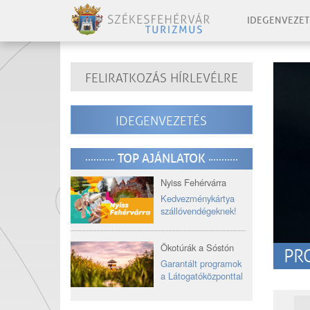
IDEGENVEZET
FELIRATKOZÁS HÍRLEVÉLRE
IDEGENVEZETÉS
TOP AJÁNLATOK
Nyiss Fehérvárra
Kedvezménykártya
szállóvendégeknek!
Ökotúrák a Sóstón
PR
Garantált programok
a Látogatóközponttal