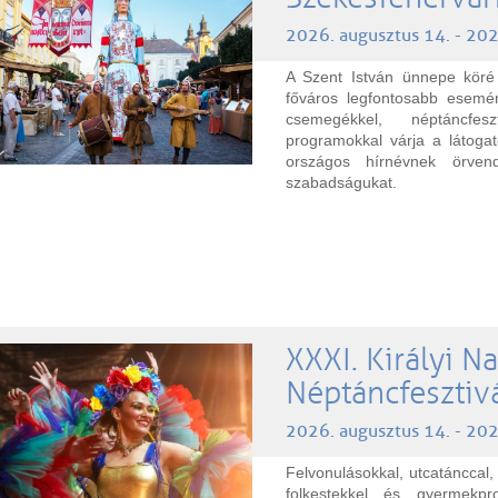
2026. augusztus 14. - 202
A Szent István ünnepe köré 
főváros legfontosabb esemén
csemegékkel, néptáncfesz
programokkal várja a látoga
országos hírnévnek örven
szabadságukat.
XXXI. Királyi 
Néptáncfesztiv
2026. augusztus 14. - 202
Felvonulásokkal, utcatánccal,
folkestekkel és gyermekp