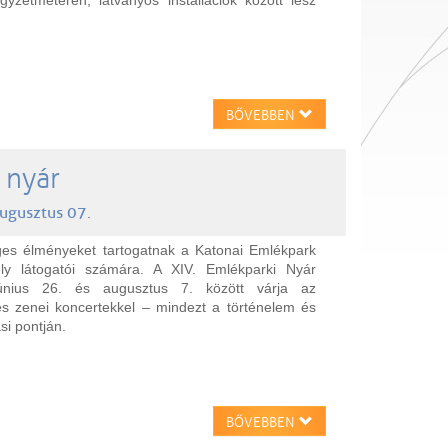
gyzetméteren, látványos installációk között lesz
BŐVEBBEN
 nyár
augusztus 07.
eges élményeket tartogatnak a Katonai Emlékpark
y látogatói számára. A XIV. Emlékparki Nyár
június 26. és augusztus 7. között várja az
 és zenei koncertekkel – mindezt a történelem és
si pontján.
BŐVEBBEN