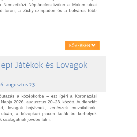
k Nemzetközi Néptáncfesztiválon a Malom utcai
ó téren, a Zichy-színpadon és a belváros több
BŐVEBBEN
epi Játékok és Lovagok
6. augusztus 23.
időutazás a középkorba – ezt ígéri a Koronázási
Napja 2026. augusztus 20–23. között. Audienciát
lád, lovagok bajvívnak, zenészek muzsikálnak,
utcán, a középkori piacon kofák és korhelyek
 csalogatnak jövőbe látni.