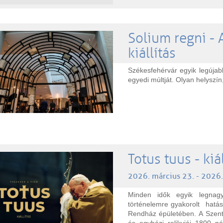
Solium regni - 
kiállítás
Székesfehérvár egyik legújabb
egyedi múltját. Olyan helyszí
Totus tuus - kiál
2026. március 23. - 2026
Minden idők egyik legnag
történelemre gyakorolt hatásá
Rendház épületében. A Szenta