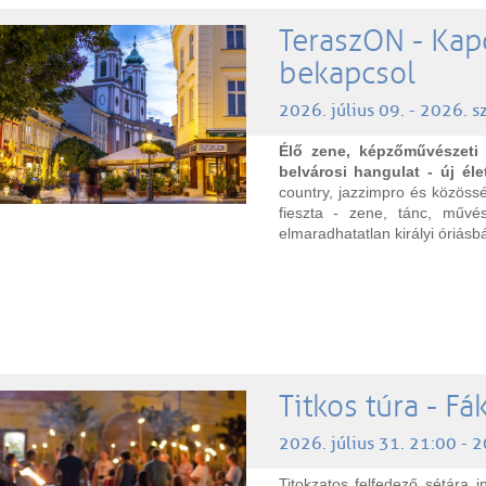
TeraszON - Kapc
bekapcsol
2026. július 09. - 2026. 
Élő zene, képzőművészeti
belvárosi hangulat - új éle
country, jazzimpro és közössé
fieszta - zene, tánc, művé
elmaradhatatlan királyi óriásb
Titkos túra - F
2026. július 31. 21:00 - 
Titokzatos felfedező sétára i