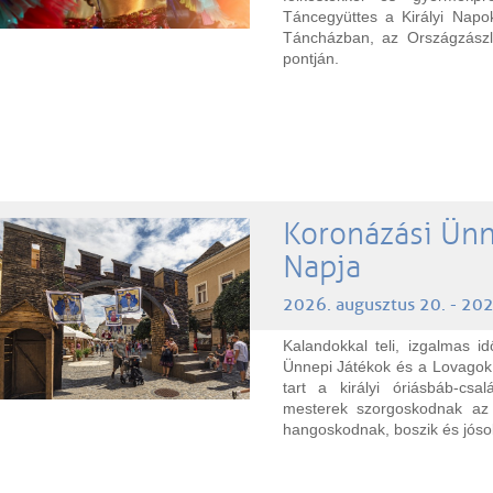
Táncegyüttes a Királyi Napo
Táncházban, az Országzászl
pontján.
Koronázási Ünn
Napja
2026. augusztus 20. - 202
Kalandokkal teli, izgalmas 
Ünnepi Játékok és a Lovagok 
tart a királyi óriásbáb-csa
mesterek szorgoskodnak az 
hangoskodnak, boszik és jósok