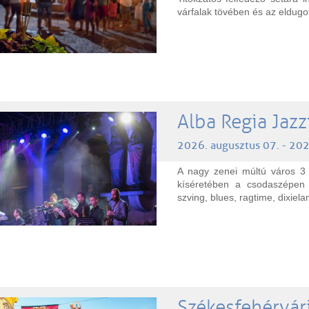
várfalak tövében és az eldugo
Alba Regia Jazz
2026. augusztus 07. - 202
A nagy zenei múltú város 3 
kíséretében a csodaszépen f
szving, blues, ragtime, dixielan
Székesfehérvári