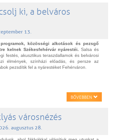
solj ki, a belváros
szeptember 13.
 programok, közösségi alkotások és pezsgő
tre kelnek Székesfehérvár nyárestéi.
Salsa és
gi festés, akusztikus teraszdallamok és belvárosi
szi élmények, színházi előadás, és persze az
ábok pezsdítik fel a nyárestéket Fehérváron.
BŐVEBBEN
áklyás városnézés
2026. augusztus 28.
ndulunk, ahol fáklyákkal világítjuk meg utunkat a