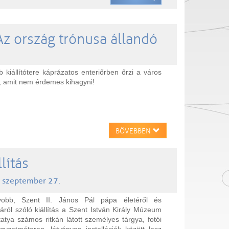
Az ország trónusa állandó
 kiállítótere káprázatos enteriőrben őrzi a város
n, amit nem érdemes kihagyni!
BŐVEBBEN
lítás
. szeptember 27.
yobb, Szent II. János Pál pápa életéről és
ról szóló kiállítás a Szent István Király Múzeum
tya számos ritkán látott személyes tárgya, fotói