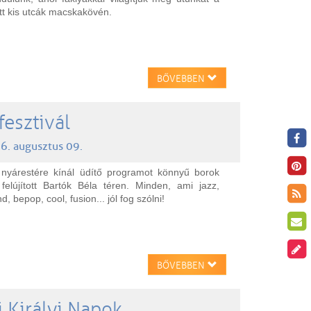
tt kis utcák macskakövén.
BŐVEBBEN
fesztivál
6. augusztus 09.
nyárestére kínál üdítő programot könnyű borok
elújított Bartók Béla téren. Minden, ami jazz,
d, bepop, cool, fusion... jól fog szólni!
BŐVEBBEN
 Királyi Napok