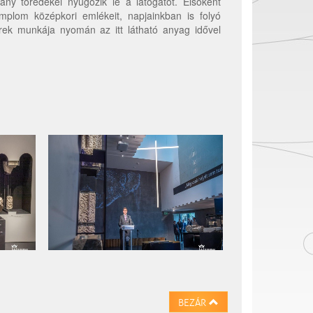
y töredékei nyűgözik le a látogatót. Elsőként
plom középkori emlékeit, napjainkban is folyó
erek munkája nyomán az itt látható anyag idővel
BEZÁR