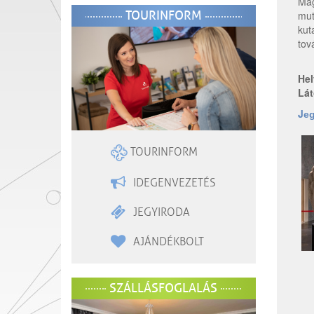
Mag
TOURINFORM
mut
kut
tov
Hel
Lát
J
eg
TOURINFORM
IDEGENVEZETÉS
JEGYIRODA
AJÁNDÉKBOLT
SZÁLLÁSFOGLALÁS