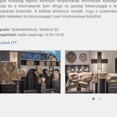
yar Királyság egykori koronázó templomának fennmaradt kőfaragván
atja be a közönségnek ilyen átfogó és gazdag leletanyaggal a tem
atásának történetét. A kiállítás létrehozói remélik, hogy a szakemb
ábbi leletekkel és bizonyosságot nyert értelmezéssel bővülhet.
yszín:
Székesfehérvár, Várkörút 32.
ogatható:
kedd-vasárnap 10:00-18:00
yárak ITT