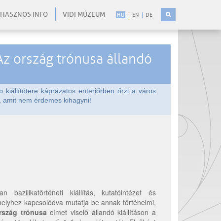
HASZNOS INFO
VIDI MÚZEUM
HU
EN
DE
Az ország trónusa állandó
 kiállítótere káprázatos enteriőrben őrzi a város
n, amit nem érdemes kihagyni!
azilikatörténeti kiállítás, kutatóintézet és
helyhez kapcsolódva mutatja be annak történelmi,
rszág trónusa
címet viselő állandó kiállításon a