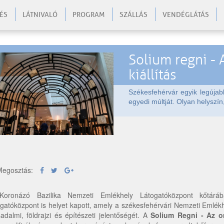
ÉS
LÁTNIVALÓ
PROGRAM
SZÁLLÁS
VENDÉGLÁTÁS
Solium regni - 
kiállítás
Székesfehérvár egyik legújabb
egyedi múltját. Olyan helyszí
egosztás:
oronázó Bazilika Nemzeti Emlékhely Látogatóközpont kőtárában b
ogatóközpont is helyet kapott, amely a székesfehérvári Nemzeti Emlék
sadalmi, földrajzi és építészeti jelentőségét. A
Solium Regni - Az o