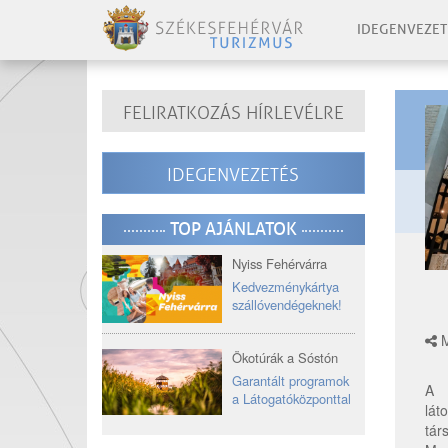
IDEGENVEZET
FELIRATKOZÁS HÍRLEVÉLRE
IDEGENVEZETÉS
TOP AJÁNLATOK
Nyiss Fehérvárra
Kedvezménykártya
szállóvendégeknek!
M
Ökotúrák a Sóstón
Garantált programok
A K
a Látogatóközponttal
lát
tár