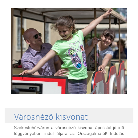
Városnéző kisvonat
Székesfehérváron a városnéző kisvonat áprilistól jó idő
függvényében indul útjára az Országalmától! Indulás