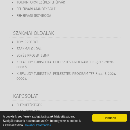
TOURINFORM SZÉKESFEHÉRVÁR
FEHÉRVÁRI AJÁNDÉKBOLT
FEHÉRVÁRI JEGYIRODA
SZAKMAI OLDALAK
TDM PROJEKT
SZAKMAI OLDAL
EGYÉB PROJEKTJEINK
KISFALUDY TURISZTIKAI FEJLESZTÉSI PROGRAM TFC-3.1.1-2020-
00016
KISFALUDY TURISZTIKAI FEJLESZTÉSI PROGRAM TFF-3.1.1.-B-2024-
00024
KAPCSOLAT
ELÉRHETŐSÉGEK
MEGKÖZELÍTÉS
A cookie-k segítenek szolgáltatásaink biztosításában.
Rendben
NYITVA TARTÁS
Szolgáltatásaink használatával Ön beleegyezik a cookie-k
alkalmazásába.
További információk
ADATVÉDELMI TÁJÉKOZTATÓ