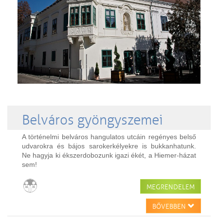
Belváros gyöngyszemei
A történelmi belváros hangulatos utcáin regényes belső
udvarokra és bájos sarokerkélyekre is bukkanhatunk.
Ne hagyja ki ékszerdobozunk igazi ékét, a Hiemer-házat
sem!
MEGRENDELEM
BŐVEBBEN