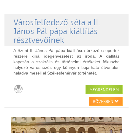
Városfelfedező séta a II.
János Pál pápa kiállítás
résztvevőinek
A Szent II. János Pál pápa kiállításra érkező csoportok
részére kínál idegenvezetést az iroda. A kiállítás
kapcsán a szakrális és történelmi értékeket fókuszba
helyező városnézés egy könnyen bejárható útvonalon
haladva meséli el Székesfehérvár történetét.
MEGRENDELEM
BŐVEBBEN