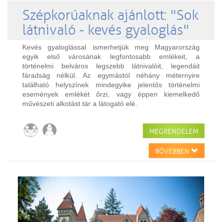
Szépkorúaknak ajánlott: "Sok
látnivaló - kevés gyaloglás"
Kevés gyaloglással ismerhetjük meg Magyarország
egyik első városának legfontosabb emlékeit, a
történelmi belváros legszebb látnivalóit, legendáit
fáradság nélkül. Az egymástól néhány méternyire
található helyszínek mindegyike jelentős történelmi
események emlékét őrzi, vagy éppen kiemelkedő
művészeti alkotást tár a látogató elé.
MEGRENDELEM
BŐVEBBEN