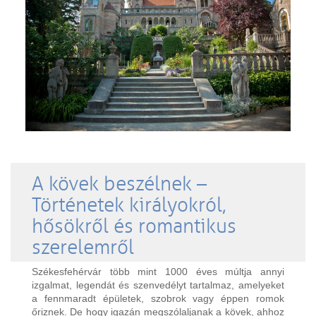
A kövek beszélnek –
Történetek királyokról,
hősökről és romantikus
szerelemről
Székesfehérvár több mint 1000 éves múltja annyi
izgalmat, legendát és szenvedélyt tartalmaz, amelyeket
a fennmaradt épületek, szobrok vagy éppen romok
őriznek. De hogy igazán megszólaljanak a kövek, ahhoz