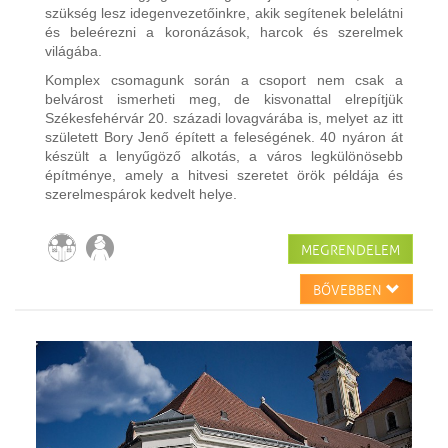
szükség lesz idegenvezetőinkre, akik segítenek belelátni
és beleérezni a koronázások, harcok és szerelmek
világába.
Komplex csomagunk során a csoport nem csak a
belvárost ismerheti meg, de kisvonattal elrepítjük
Székesfehérvár 20. századi lovagvárába is, melyet az itt
született Bory Jenő épített a feleségének. 40 nyáron át
készült a lenyűgöző alkotás, a város legkülönösebb
építménye, amely a hitvesi szeretet örök példája és
szerelmespárok kedvelt helye.
MEGRENDELEM
BŐVEBBEN