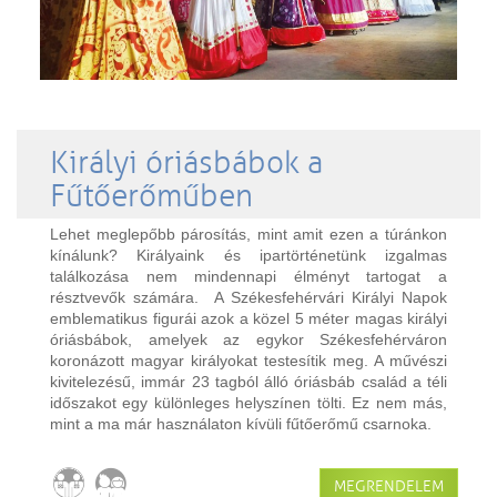
Királyi óriásbábok a
Fűtőerőműben
Lehet meglepőbb párosítás, mint amit ezen a túránkon
kínálunk? Királyaink és ipartörténetünk izgalmas
találkozása nem mindennapi élményt tartogat a
résztvevők számára. A Székesfehérvári Királyi Napok
emblematikus figurái azok a közel 5 méter magas királyi
óriásbábok, amelyek az egykor Székesfehérváron
koronázott magyar királyokat testesítik meg. A művészi
kivitelezésű, immár 23 tagból álló óriásbáb család a téli
időszakot egy különleges helyszínen tölti. Ez nem más,
mint a ma már használaton kívüli fűtőerőmű csarnoka.
MEGRENDELEM