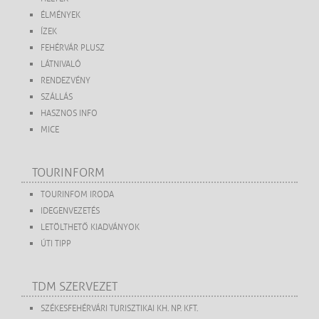
ÉLMÉNYEK
ÍZEK
FEHÉRVÁR PLUSZ
LÁTNIVALÓ
RENDEZVÉNY
SZÁLLÁS
HASZNOS INFO
MICE
TOURINFORM
TOURINFOM IRODA
IDEGENVEZETÉS
LETÖLTHETŐ KIADVÁNYOK
ÚTI TIPP
TDM SZERVEZET
SZÉKESFEHÉRVÁRI TURISZTIKAI KH. NP. KFT.