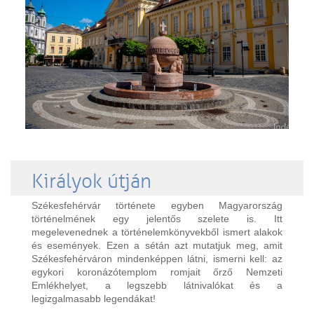
Királyok útján
Székesfehérvár története egyben Magyarország
történelmének egy jelentős szelete is. Itt
megelevenednek a történelemkönyvekből ismert alakok
és események. Ezen a sétán azt mutatjuk meg, amit
Székesfehérváron mindenképpen látni, ismerni kell: az
egykori koronázótemplom romjait őrző Nemzeti
Emlékhelyet, a legszebb látnivalókat és a
legizgalmasabb legendákat!