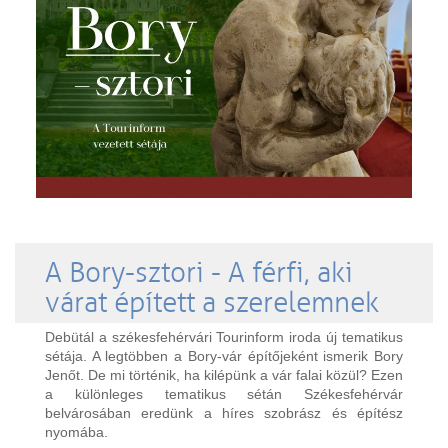
A Bory-sztori - A férfi, aki
várat épített a szerelemnek
Debütál a székesfehérvári Tourinform iroda új tematikus
sétája. A legtöbben a Bory-vár építőjeként ismerik Bory
Jenőt. De mi történik, ha kilépünk a vár falai közül? Ezen
a különleges tematikus sétán Székesfehérvár
belvárosában eredünk a híres szobrász és építész
nyomába.