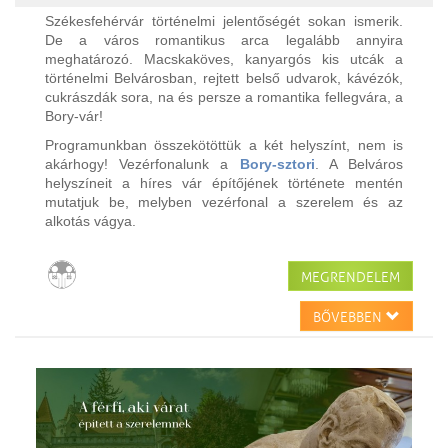
Székesfehérvár történelmi jelentőségét sokan ismerik.
De a város romantikus arca legalább annyira
meghatározó. Macskaköves, kanyargós kis utcák a
történelmi Belvárosban, rejtett belső udvarok, kávézók,
cukrászdák sora, na és persze a romantika fellegvára, a
Bory-vár!
Programunkban összekötöttük a két helyszínt, nem is
akárhogy! Vezérfonalunk a
Bory-sztori
. A Belváros
helyszíneit a híres vár építőjének története mentén
mutatjuk be, melyben vezérfonal a szerelem és az
alkotás vágya.
MEGRENDELEM
BŐVEBBEN