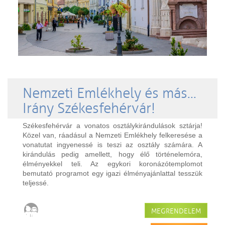
Nemzeti Emlékhely és más...
Irány Székesfehérvár!
Székesfehérvár a vonatos osztálykirándulások sztárja!
Közel van, ráadásul a Nemzeti Emlékhely felkeresése a
vonatutat ingyenessé is teszi az osztály számára. A
kirándulás pedig amellett, hogy élő történelemóra,
élményekkel teli. Az egykori koronázótemplomot
bemutató programot egy igazi élményajánlattal tesszük
teljessé.
MEGRENDELEM