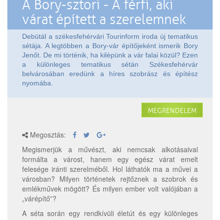
A Bory-sztori - A férfi, aki
várat épített a szerelemnek
Debütál a székesfehérvári Tourinform iroda új tematikus
sétája. A legtöbben a Bory-vár építőjeként ismerik Bory
Jenőt. De mi történik, ha kilépünk a vár falai közül? Ezen
a különleges tematikus sétán Székesfehérvár
belvárosában eredünk a híres szobrász és építész
nyomába.
MEGRENDELEM
Megosztás:
Megismerjük a művészt, aki nemcsak alkotásaival
formálta a várost, hanem egy egész várat emelt
felesége iránti szerelméből. Hol láthatók ma a művei a
városban? Milyen történetek rejtőznek a szobrok és
emlékművek mögött? És milyen ember volt valójában a
„várépítő”?
A séta során egy rendkívüli életút és egy különleges