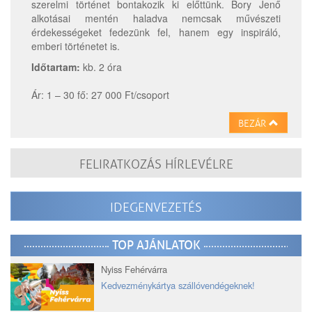
szerelmi történet bontakozik ki előttünk. Bory Jenő
alkotásai mentén haladva nemcsak művészeti
érdekességeket fedezünk fel, hanem egy inspiráló,
emberi történetet is.
Időtartam:
kb. 2 óra
Ár: 1 – 30 fő: 27 000 Ft/csoport
BEZÁR
FELIRATKOZÁS HÍRLEVÉLRE
IDEGENVEZETÉS
TOP AJÁNLATOK
Nyiss Fehérvárra
Kedvezménykártya szállóvendégeknek!