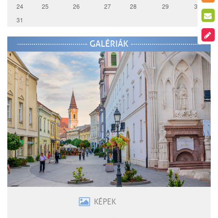
24
25
26
27
28
29
30
31
GALÉRIÁK
KÉPEK