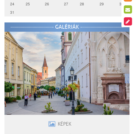
24
25
26
27
28
29
30
31
GALÉRIÁK
KÉPEK