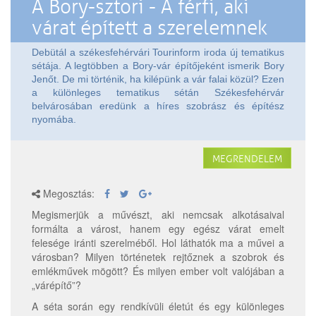
A Bory-sztori - A férfi, aki
várat épített a szerelemnek
Debütál a székesfehérvári Tourinform iroda új tematikus
sétája. A legtöbben a Bory-vár építőjeként ismerik Bory
Jenőt. De mi történik, ha kilépünk a vár falai közül? Ezen
a különleges tematikus sétán Székesfehérvár
belvárosában eredünk a híres szobrász és építész
nyomába.
MEGRENDELEM
Megosztás:
Megismerjük a művészt, aki nemcsak alkotásaival
formálta a várost, hanem egy egész várat emelt
felesége iránti szerelméből. Hol láthatók ma a művei a
városban? Milyen történetek rejtőznek a szobrok és
emlékművek mögött? És milyen ember volt valójában a
„várépítő”?
A séta során egy rendkívüli életút és egy különleges