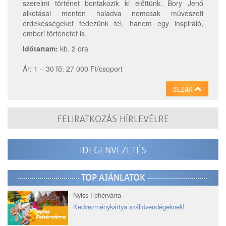
szerelmi történet bontakozik ki előttünk. Bory Jenő
alkotásai mentén haladva nemcsak művészeti
érdekességeket fedezünk fel, hanem egy inspiráló,
emberi történetet is.
Időtartam:
kb. 2 óra
Ár: 1 – 30 fő: 27 000 Ft/csoport
BEZÁR
FELIRATKOZÁS HÍRLEVÉLRE
IDEGENVEZETÉS
TOP AJÁNLATOK
Nyiss Fehérvárra
Kedvezménykártya szállóvendégeknek!