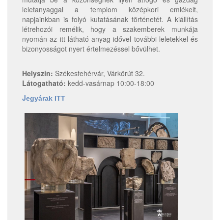
leletanyaggal a templom középkori emlékeit,
napjainkban is folyó kutatásának történetét. A kiállítás
létrehozói remélik, hogy a szakemberek munkája
nyomán az itt látható anyag idővel további leletekkel és
bizonyosságot nyert értelmezéssel bővülhet.
Helyszín:
Székesfehérvár, Várkörút 32.
Látogatható:
kedd-vasárnap 10:00-18:00
J
egyárak ITT