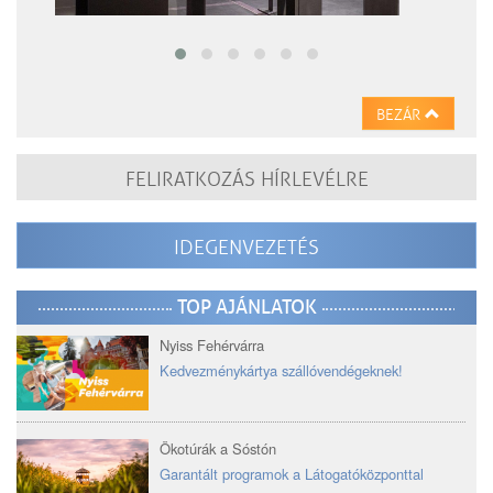
BEZÁR
FELIRATKOZÁS HÍRLEVÉLRE
IDEGENVEZETÉS
TOP AJÁNLATOK
Nyiss Fehérvárra
Kedvezménykártya szállóvendégeknek!
Ökotúrák a Sóstón
Garantált programok a Látogatóközponttal