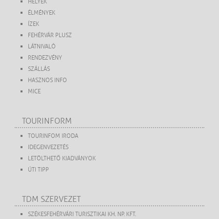
HELYEK
ÉLMÉNYEK
ÍZEK
FEHÉRVÁR PLUSZ
LÁTNIVALÓ
RENDEZVÉNY
SZÁLLÁS
HASZNOS INFO
MICE
TOURINFORM
TOURINFOM IRODA
IDEGENVEZETÉS
LETÖLTHETŐ KIADVÁNYOK
ÚTI TIPP
TDM SZERVEZET
SZÉKESFEHÉRVÁRI TURISZTIKAI KH. NP. KFT.