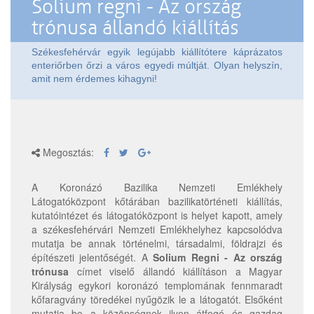
Solium regni - Az ország
trónusa állandó kiállítás
Székesfehérvár egyik legújabb kiállítótere káprázatos
enteriőrben őrzi a város egyedi múltját. Olyan helyszín,
amit nem érdemes kihagyni!
Megosztás:
A Koronázó Bazilika Nemzeti Emlékhely
Látogatóközpont kőtárában bazilikatörténeti kiállítás,
kutatóintézet és látogatóközpont is helyet kapott, amely
a székesfehérvári Nemzeti Emlékhelyhez kapcsolódva
mutatja be annak történelmi, társadalmi, földrajzi és
építészeti jelentőségét. A
Solium Regni - Az ország
trónusa
címet viselő állandó kiállításon a Magyar
Királyság egykori koronázó templomának fennmaradt
kőfaragvány töredékei nyűgözik le a látogatót. Elsőként
mutatja be a közönségnek ilyen átfogó és gazdag