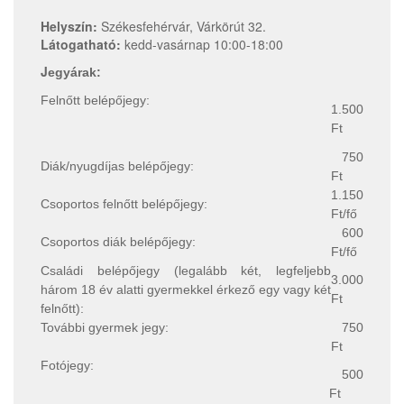
Helyszín:
Székesfehérvár, Várkörút 32.
Látogatható:
kedd-vasárnap 10:00-18:00
J
egyárak:
Felnőtt belépőjegy:
1.500
Ft
750
Diák/nyugdíjas belépőjegy:
Ft
1.150
Csoportos felnőtt belépőjegy:
Ft/fő
600
Csoportos diák belépőjegy:
Ft/fő
Családi belépőjegy (legalább két, legfeljebb
3.000
három 18 év alatti gyermekkel érkező egy vagy két
Ft
felnőtt):
További gyermek jegy:
750
Ft
Fotójegy:
500
Ft