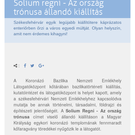
Solium regni - Az ország
trónusa állandó kiállítás
Székesfehérvár egyik legújabb kiállítótere káprázatos
enteriőrben őrzi a város egyedi múltját. Olyan helyszín,
amit nem érdemes kihagyni!
:
A Koronázó Bazilika Nemzeti Emlékhely
Látogatóközpont kőtárában bazilikatörténeti kiállítás,
kutatóintézet és látogatóközpont is helyet kapott, amely
a székesfehérvári Nemzeti Emlékhelyhez kapcsolódva
mutatja be annak történelmi, társadalmi, földrajzi és
építészeti jelentőségét. A
Solium Regni - Az ország
trónusa
címet viselő állandó kiállításon a Magyar
Királyság egykori koronázó templomának fennmaradt
kőfaragvány töredékei nyűgözik le a látogatót.