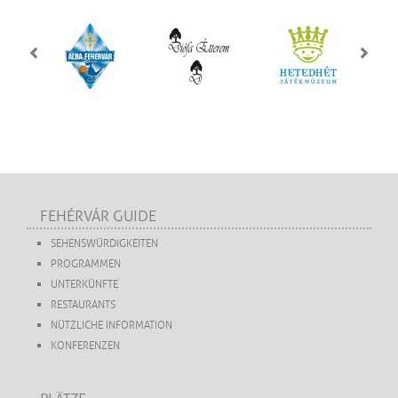
FEHÉRVÁR GUIDE
SEHENSWÜRDIGKEITEN
PROGRAMMEN
UNTERKÜNFTE
RESTAURANTS
NÜTZLICHE INFORMATION
KONFERENZEN