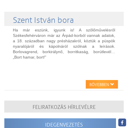
Szent István bora
Ha már eszünk, igyunk is! A szőlőművelésről
Székesfehérváron már az Árpád-korból vannak adatok,
a 18. században nagy présházakról, köztük a püspök
nyaralójáról és kápolnáról szólnak a leírások.
Borlovagrend, borkirálynő, borritkaság, borútlevél…
„Bort hamar, bort!”
BŐVEBBEN
FELIRATKOZÁS HÍRLEVÉLRE
IDEGENVEZETÉS