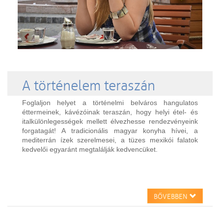
A történelem teraszán
Foglaljon helyet a történelmi belváros hangulatos
éttermeinek, kávézóinak teraszán, hogy helyi étel- és
italkülönlegességek mellett élvezhesse rendezvényeink
forgatagát! A tradicionális magyar konyha hívei, a
mediterrán ízek szerelmesei, a tüzes mexikói falatok
kedvelői egyaránt megtalálják kedvencüket.
BŐVEBBEN