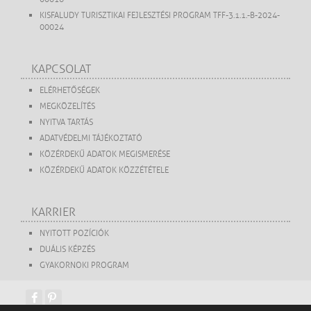
KISFALUDY TURISZTIKAI FEJLESZTÉSI PROGRAM TFF-3.1.1.-B-2024-
00024
KAPCSOLAT
ELÉRHETŐSÉGEK
MEGKÖZELÍTÉS
NYITVA TARTÁS
ADATVÉDELMI TÁJÉKOZTATÓ
KÖZÉRDEKŰ ADATOK MEGISMERÉSE
KÖZÉRDEKŰ ADATOK KÖZZÉTÉTELE
KARRIER
NYITOTT POZÍCIÓK
DUÁLIS KÉPZÉS
GYAKORNOKI PROGRAM