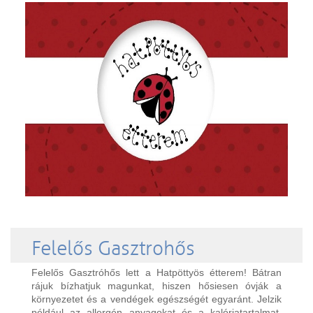
Felelős Gasztrohős
Felelős Gasztróhős lett a Hatpöttyös étterem! Bátran
rájuk bízhatjuk magunkat, hiszen hősiesen óvják a
környezetet és a vendégek egészségét egyaránt. Jelzik
például az allergén anyagokat és a kalóriatartalmat,