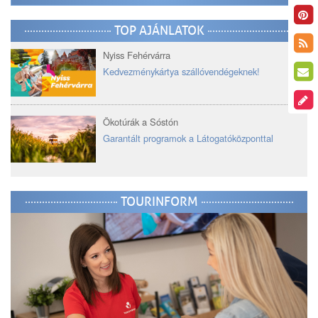
TOP AJÁNLATOK
Nyiss Fehérvárra
Kedvezménykártya szállóvendégeknek!
Ökotúrák a Sóstón
Garantált programok a Látogatóközponttal
TOURINFORM