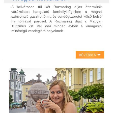
A belvároson túl két Rozmaring díjas éttermünk
varázslatos hangulatú kerthelyiségeiben a magas
színvonalú gasztronómia és vendégszeretet külső-belső
harmóniával párosul. A Rozmaring díjat a Magyar
Turizmus Zrt. ítéli oda minden évben a kimagasló
minőségű vendéglátó helyeknek.
BŐVEBBEN