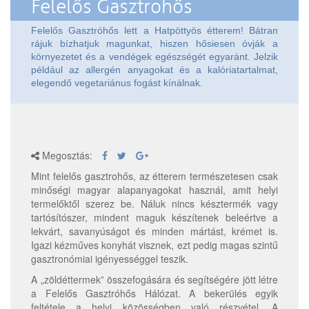
Felelős Gasztrohős
Felelős Gasztróhős lett a Hatpöttyös étterem! Bátran
rájuk bízhatjuk magunkat, hiszen hősiesen óvják a
környezetet és a vendégek egészségét egyaránt. Jelzik
például az allergén anyagokat és a kalóriatartalmat,
elegendő vegetariánus fogást kínálnak.
Megosztás:
Mint felelős gasztrohős, az étterem természetesen csak
minőségi magyar alapanyagokat használ, amit helyi
termelőktől szerez be. Náluk nincs késztermék vagy
tartósítószer, mindent maguk készítenek beleértve a
lekvárt, savanyúságot és minden mártást, krémet is.
Igazi kézműves konyhát visznek, ezt pedig magas szintű
gasztronómiai igényességgel teszik.
A „zöldéttermek” összefogására és segítségére jött létre
a Felelős Gasztróhős Hálózat. A bekerülés egyik
feltétele a helyi közösségben való részvétel. A