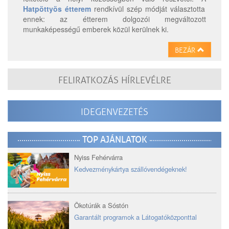
Hatpöttyös étterem
rendkívül szép módját választotta
ennek: az étterem dolgozói megváltozott
munkaképességű emberek közül kerülnek ki.
BEZÁR
FELIRATKOZÁS HÍRLEVÉLRE
IDEGENVEZETÉS
TOP AJÁNLATOK
Nyiss Fehérvárra
Kedvezménykártya szállóvendégeknek!
Ökotúrák a Sóstón
Garantált programok a Látogatóközponttal