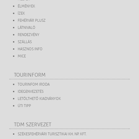
ÉLMÉNYEK
ÍZEK
FEHÉRVÁR PLUSZ
LÁTNIVALÓ
RENDEZVÉNY
SZÁLLÁS
HASZNOS INFO
MICE
TOURINFORM
TOURINFOM IRODA
IDEGENVEZETÉS
LETÖLTHETŐ KIADVÁNYOK
ÚTI TIPP
TDM SZERVEZET
SZÉKESFEHÉRVÁRI TURISZTIKAI KH. NP. KFT.