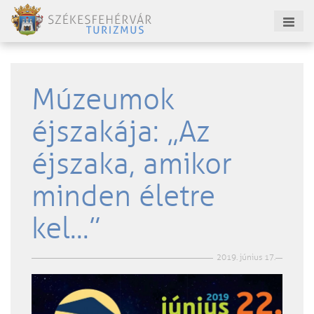
Múzeumok
éjszakája: „Az
éjszaka, amikor
minden életre
kel...”
2019. június 17.