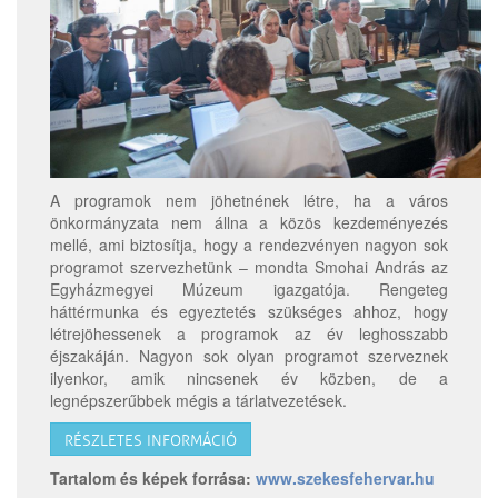
A programok nem jöhetnének létre, ha a város
önkormányzata nem állna a közös kezdeményezés
mellé, ami biztosítja, hogy a rendezvényen nagyon sok
programot szervezhetünk – mondta Smohai András az
Egyházmegyei Múzeum igazgatója. Rengeteg
háttérmunka és egyeztetés szükséges ahhoz, hogy
létrejöhessenek a programok az év leghosszabb
éjszakáján. Nagyon sok olyan programot szerveznek
ilyenkor, amik nincsenek év közben, de a
legnépszerűbbek mégis a tárlatvezetések.
RÉSZLETES INFORMÁCIÓ
Tartalom és képek forrása:
www.szekesfehervar.hu