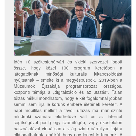
Idén 16 székesfehérvári és vidéki szervezet fogott
össze, hogy közel 100 program keretében a
látogatóknak minőségi kulturális kikapcsolódást
nyújtsanak – emelte ki a megyéspüspök. „2019-ben a
Múzeumok Éjszakája programsorozat országos,
központi témája a „digitalizáció és az utazás”. Talán
túlzás nélkül mondhatom, hogy e két fogalomnál jobban
semmi sem írja le korunk embere életének kereteit. A
napi mobilitás mellett a távoli utazás ma már szinte
mindenki számára elérhetővé vált és az internet
segítségével pedig egy számítógép, vagy okostelefon
használatával virtuálisan a világ szinte bármilyen tájára
ellátogathatunk, anélkül, hogy egy lépést is tennénk. A