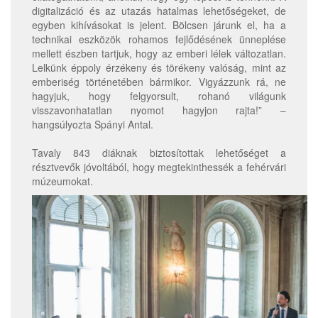
digitalizáció és az utazás hatalmas lehetőségeket, de
egyben kihívásokat is jelent. Bölcsen járunk el, ha a
technikai eszközök rohamos fejlődésének ünneplése
mellett észben tartjuk, hogy az emberi lélek változatlan.
Lelkünk éppoly érzékeny és törékeny valóság, mint az
emberiség történetében bármikor. Vigyázzunk rá, ne
hagyjuk, hogy felgyorsult, rohanó világunk
visszavonhatatlan nyomot hagyjon rajta!” –
hangsúlyozta Spányi Antal.
Tavaly 843 diáknak biztosítottak lehetőséget a
résztvevők jóvoltából, hogy megtekinthessék a fehérvári
múzeumokat.