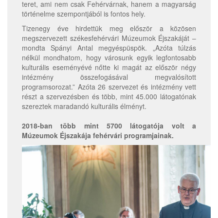
teret, ami nem csak Fehérvárnak, hanem a magyarság
történelme szempontjából is fontos hely.
Tizenegy éve hirdettük meg először a közösen
megszervezett székesfehérvári Múzeumok Éjszakáját –
mondta Spányi Antal megyéspüspök. „Azóta túlzás
nélkül mondhatom, hogy városunk egyik legfontosabb
kulturális eseményévé nőtte ki magát az először négy
intézmény összefogásával megvalósított
programsorozat.” Azóta 26 szervezet és intézmény vett
részt a szervezésben és több, mint 45.000 látogatónak
szereztek maradandó kulturális élményt.
2018-ban több mint 5700 látogatója volt a
Múzeumok Éjszakája fehérvári programjainak.