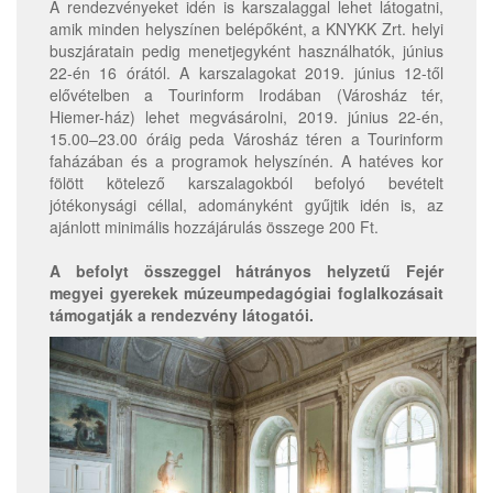
A rendezvényeket idén is karszalaggal lehet látogatni,
amik minden helyszínen belépőként, a KNYKK Zrt. helyi
buszjáratain pedig menetjegyként használhatók, június
22-én 16 órától. A karszalagokat 2019. június 12-től
elővételben a Tourinform Irodában (Városház tér,
Hiemer-ház) lehet megvásárolni, 2019. június 22-én,
15.00–23.00 óráig peda Városház téren a Tourinform
faházában és a programok helyszínén. A hatéves kor
fölött kötelező karszalagokból befolyó bevételt
jótékonysági céllal, adományként gyűjtik idén is, az
ajánlott minimális hozzájárulás összege 200 Ft.
A befolyt összeggel hátrányos helyzetű Fejér
megyei gyerekek múzeumpedagógiai foglalkozásait
támogatják a rendezvény látogatói.