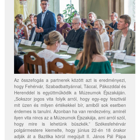
Az összefogás a partnerek között azt is eredményezi,
hogy Fehérvár, Szabadbattyánnal, Táccal, Pákozddal és
Herenddel is együttműködik a Múzeumok Éjszakáján.
„Sokszor jogos vita folyik arról, hogy egy-egy fesztivál
mit üzen és milyen értékekkel bír, amiből sok esetben
érdemes is tanulni. Azonban ha van rendezvény, aminél
ilyen vita nincs az a Múzeumok Éjszakája, ami arról szól,
hogy mire is lehetünk büszkék.” Székesfehérvár
polgármestere kiemelte, hogy június 22-én 18 órakor
adják át a Bazilika körül megújult II. János Pál Pápa