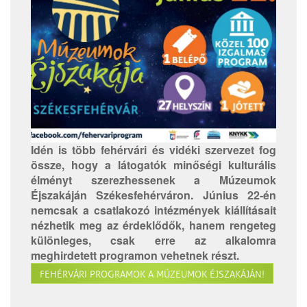
Idén is több fehérvári és vidéki szervezet fog
össze, hogy a látogatók minőségi kulturális
élményt szerezhessenek a Múzeumok
Éjszakáján Székesfehérváron. Június 22-én
nemcsak a csatlakozó intézmények kiállításait
nézhetik meg az érdeklődők, hanem rengeteg
különleges, csak erre az alkalomra
meghirdetett programon vehetnek részt.
FEHÉRVÁRI PROGRAMOK A MÚZEUMOK ÉJSZAKÁJÁN!