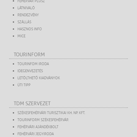
FEHÉRVÁR PLUSZ
LÁTNIVALÓ
RENDEZVÉNY
SZÁLLÁS
HASZNOS INFO
MICE
TOURINFORM
TOURINFOM IRODA
IDEGENVEZETÉS
LETÖLTHETŐ KIADVÁNYOK
ÚTI TIPP
TDM SZERVEZET
SZÉKESFEHÉRVÁRI TURISZTIKAI KH. NP. KFT.
TOURINFORM SZÉKESFEHÉRVÁR
FEHÉRVÁRI AJÁNDÉKBOLT
FEHÉRVÁRI JEGYIRODA