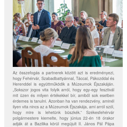
Az összefogás a partnerek között azt is eredményezi,
hogy Fehérvár, Szabadbattyánnal, Táccal, Pákozddal és
Herenddel is együttműködik a Múzeumok Éjszakáján.
„Sokszor jogos vita folyik arról, hogy egy-egy fesztivál
mit üzen és milyen értékekkel bír, amiből sok esetben
érdemes is tanulni. Azonban ha van rendezvény, aminél
ilyen vita nincs az a Múzeumok Éjszakája, ami arról szól,
hogy mire is lehetünk büszkék.” Székesfehérvár
polgármestere kiemelte, hogy június 22-én 18 órakor
adják át a Bazilika körül megújult II. János Pál Pápa