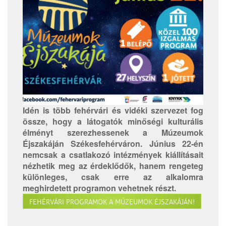
Idén is több fehérvári és vidéki szervezet fog
össze, hogy a látogatók minőségi kulturális
élményt szerezhessenek a Múzeumok
Éjszakáján Székesfehérváron. Június 22-én
nemcsak a csatlakozó intézmények kiállításait
nézhetik meg az érdeklődők, hanem rengeteg
különleges, csak erre az alkalomra
meghirdetett programon vehetnek részt.
FEHÉRVÁRI PROGRAMOK A MÚZEUMOK ÉJSZAKÁJÁN!