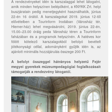
A rendezvényeket idén is karszalaggal lehet látogatni,
amik minden helyszínen belépőként, a KNYKK Zrt. helyi
buszjáratain pedig menetjegyként használhatók, június
22-én 16 órától. A karszalagokat 2019. június 12-től
elővételben a Tourinform Irodában (Városház tér,
Hiemer-ház) lehet megvásárolni, 2019. június 22-én,
15.00–23.00 óráig peda Városház téren a Tourinform
faházában és a programok helyszínén. A hatéves kor
fölött kötelező karszalagokból befolyó bevételt
jótékonysági céllal, adományként gyűjtik idén is, az
ajánlott minimális hozzájárulás összege 200 Ft.
A befolyt összeggel hátrányos helyzetű Fejér
megyei gyerekek múzeumpedagógiai foglalkozásait
támogatják a rendezvény látogatói.