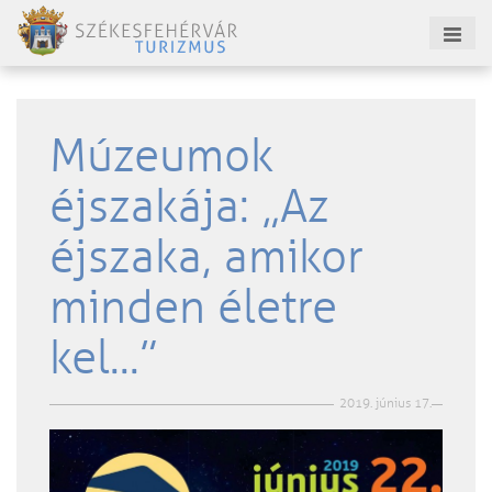
Múzeumok
éjszakája: „Az
éjszaka, amikor
minden életre
kel...”
2019. június 17.