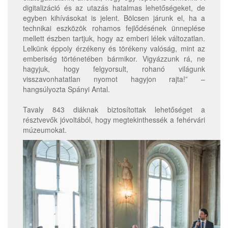
digitalizáció és az utazás hatalmas lehetőségeket, de
egyben kihívásokat is jelent. Bölcsen járunk el, ha a
technikai eszközök rohamos fejlődésének ünneplése
mellett észben tartjuk, hogy az emberi lélek változatlan.
Lelkünk éppoly érzékeny és törékeny valóság, mint az
emberiség történetében bármikor. Vigyázzunk rá, ne
hagyjuk, hogy felgyorsult, rohanó világunk
visszavonhatatlan nyomot hagyjon rajta!” –
hangsúlyozta Spányi Antal.
Tavaly 843 diáknak biztosítottak lehetőséget a
résztvevők jóvoltából, hogy megtekinthessék a fehérvári
múzeumokat.