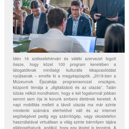
Idén 16 székesfehérvári és vidéki szervezet fogott
össze, hogy közel 100 program keretében a
látogatóknak minőségi kulturális kikapcsolódást
nyújtsanak – emelte ki a megyéspüspök. „2019-ben a
Múzeumok Éjszakája programsorozat országos,
központi témája a „digitalizáció és az utazás”. Talán
túlzás nélkül mondhatom, hogy e két fogalomnál jobban
semmi sem írja le korunk embere életének kereteit. A
napi mobilitás mellett a távoli utazás ma már szinte
mindenki számára elérhetővé vált és az internet
segítségével pedig egy számítógép, vagy okostelefon
használatával virtuálisan a világ szinte bármilyen tájára
ellátogathatunk, anélkül, hogy egy lépést is tennénk. A