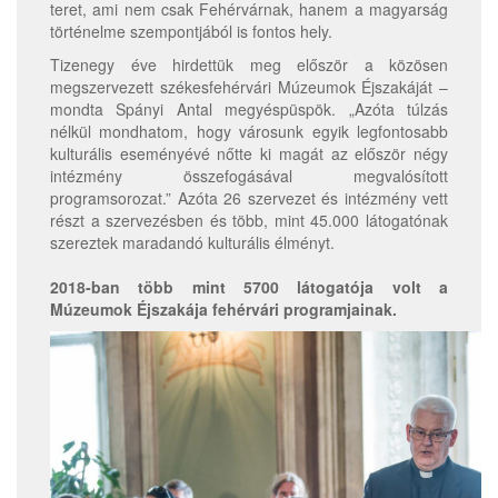
teret, ami nem csak Fehérvárnak, hanem a magyarság
történelme szempontjából is fontos hely.
Tizenegy éve hirdettük meg először a közösen
megszervezett székesfehérvári Múzeumok Éjszakáját –
mondta Spányi Antal megyéspüspök. „Azóta túlzás
nélkül mondhatom, hogy városunk egyik legfontosabb
kulturális eseményévé nőtte ki magát az először négy
intézmény összefogásával megvalósított
programsorozat.” Azóta 26 szervezet és intézmény vett
részt a szervezésben és több, mint 45.000 látogatónak
szereztek maradandó kulturális élményt.
2018-ban több mint 5700 látogatója volt a
Múzeumok Éjszakája fehérvári programjainak.