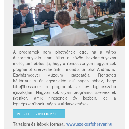
A programok nem jöhetnének létre, ha a város
önkormányzata nem állna a közös kezdeményezés
mellé, ami biztosítja, hogy a rendezvényen nagyon sok
programot szervezhetünk – mondta Smohai András az
Egyházmegyei Múzeum igazgatója. Rengeteg
háttérmunka és egyeztetés szükséges ahhoz, hogy
létrejöhessenek a programok az év leghosszabb
éjszakáján. Nagyon sok olyan programot szerveznek
ilyenkor, amik nincsenek év közben, de a
legnépszerűbbek mégis a tárlatvezetések.
RÉSZLETES INFORMÁCIÓ
Tartalom és képek forrása:
www.szekesfehervar.hu