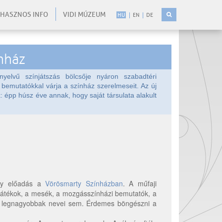
HASZNOS INFO
VIDI MÚZEUM
HU
EN
DE
nház
yelvű színjátszás bölcsője nyáron szabadtéri
 bemutatókkal várja a színház szerelmeseit. Az új
: épp húsz éve annak, hogy saját társulata alakult
egy előadás a
Vörösmarty Színházban
. A műfaji
játékok, a mesék, a mozgásszínházi bemutatók, a
l a legnagyobbak nevei sem. Érdemes böngészni a