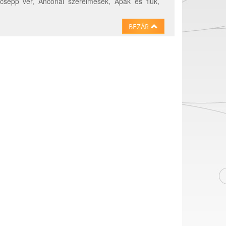
csepp vér, Anconai szerelmesek, Apák és fiúk,
BEZÁR