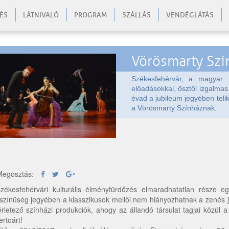
ÉS
LÁTNIVALÓ
PROGRAM
SZÁLLÁS
VENDÉGLÁTÁS
Vörösmarty Szí
Székesfehérvár, a magyar n
előadásokkal, ősztől izgalmas
évad a jubileum jegyében telik
a Vörösmarty Színháznak.
egosztás:
zékesfehérvári kulturális élményfürdőzés elmaradhatatlan része 
színűség jegyében a klasszikusok mellől nem hiányozhatnak a zenés 
érletező színházi produkciók, ahogy az állandó társulat tagjai közü
ertoárt!