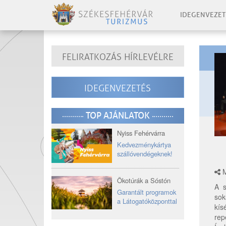
IDEGENVEZET
FELIRATKOZÁS HÍRLEVÉLRE
IDEGENVEZETÉS
TOP AJÁNLATOK
Nyiss Fehérvárra
Kedvezménykártya
szállóvendégeknek!
M
Ökotúrák a Sóstón
A s
Garantált programok
sok
a Látogatóközponttal
kís
rep