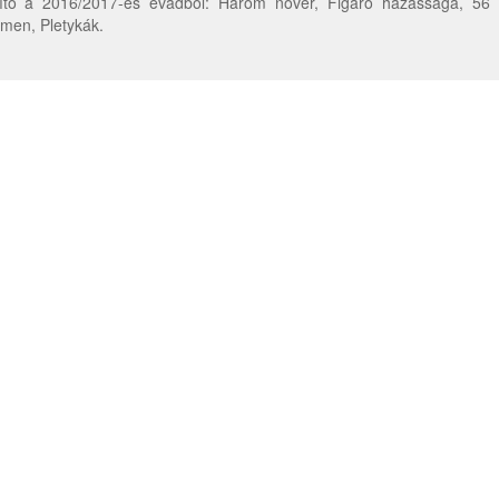
lítő a 2016/2017-es évadból: Három nővér, Figaro házassága, 56 
men, Pletykák.