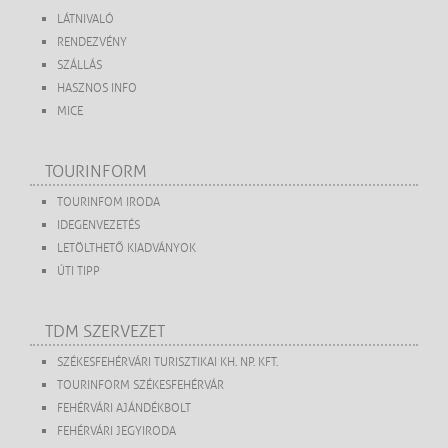
LÁTNIVALÓ
RENDEZVÉNY
SZÁLLÁS
HASZNOS INFO
MICE
TOURINFORM
TOURINFOM IRODA
IDEGENVEZETÉS
LETÖLTHETŐ KIADVÁNYOK
ÚTI TIPP
TDM SZERVEZET
SZÉKESFEHÉRVÁRI TURISZTIKAI KH. NP. KFT.
TOURINFORM SZÉKESFEHÉRVÁR
FEHÉRVÁRI AJÁNDÉKBOLT
FEHÉRVÁRI JEGYIRODA