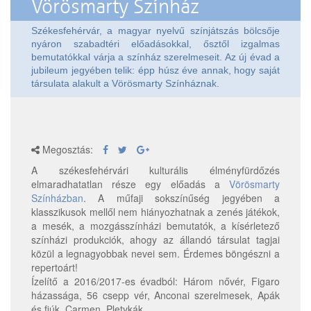
Vörösmarty Színház
Székesfehérvár, a magyar nyelvű színjátszás bölcsője
nyáron szabadtéri előadásokkal, ősztől izgalmas
bemutatókkal várja a színház szerelmeseit. Az új évad a
jubileum jegyében telik: épp húsz éve annak, hogy saját
társulata alakult a Vörösmarty Színháznak.
Megosztás:
A székesfehérvári kulturális élményfürdőzés
elmaradhatatlan része egy előadás a
Vörösmarty
Színházban
. A műfaji sokszínűség jegyében a
klasszikusok mellől nem hiányozhatnak a zenés játékok,
a mesék, a mozgásszínházi bemutatók, a kísérletező
színházi produkciók, ahogy az állandó társulat tagjai
közül a legnagyobbak nevei sem. Érdemes böngészni a
repertoárt!
Ízelítő a 2016/2017-es évadból: Három nővér, Figaro
házassága, 56 csepp vér, Anconai szerelmesek, Apák
és fiúk, Carmen, Pletykák.