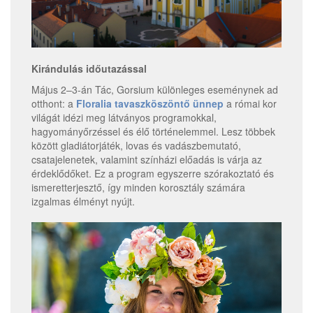
Kirándulás időutazással
Május 2–3-án Tác, Gorsium különleges eseménynek ad
otthont: a
Floralia
tavaszköszöntő ünnep
a római kor
világát idézi meg látványos programokkal,
hagyományőrzéssel és élő történelemmel. Lesz többek
között gladiátorjáték, lovas és vadászbemutató,
csatajelenetek, valamint színházi előadás is várja az
érdeklődőket. Ez a program egyszerre szórakoztató és
ismeretterjesztő, így minden korosztály számára
izgalmas élményt nyújt.