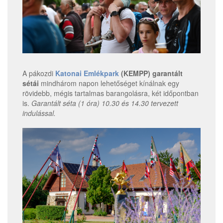
A pákozdi
Katonai Emlékpark
(KEMPP) garantált
sétái
mindhárom napon lehetőséget kínálnak egy
rövidebb, mégis tartalmas barangolásra, két időpontban
is.
Garantált séta (1 óra) 10.30 és 14.30 tervezett
indulással.