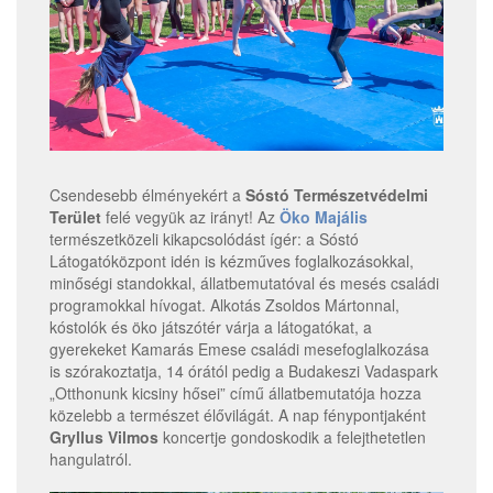
Csendesebb élményekért a
Sóstó Természetvédelmi
Terület
felé vegyük az irányt! Az
Öko Majális
természetközeli kikapcsolódást ígér: a Sóstó
Látogatóközpont idén is kézműves foglalkozásokkal,
minőségi standokkal, állatbemutatóval és mesés családi
programokkal hívogat. Alkotás Zsoldos Mártonnal,
kóstolók és öko játszótér várja a látogatókat, a
gyerekeket Kamarás Emese családi mesefoglalkozása
is szórakoztatja, 14 órától pedig a Budakeszi Vadaspark
„Otthonunk kicsiny hősei” című állatbemutatója hozza
közelebb a természet élővilágát. A nap fénypontjaként
Gryllus Vilmos
koncertje gondoskodik a felejthetetlen
hangulatról.