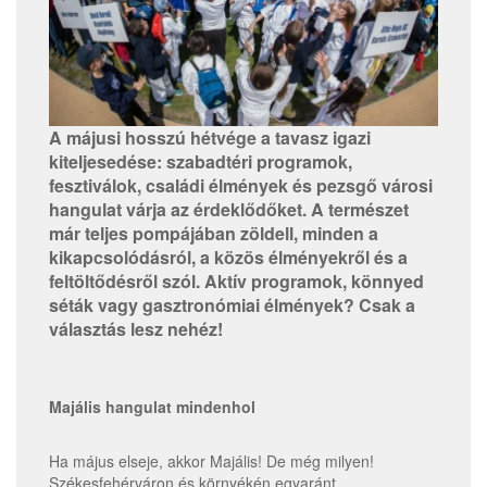
A májusi hosszú hétvége a tavasz igazi
kiteljesedése: szabadtéri programok,
fesztiválok, családi élmények és pezsgő városi
hangulat várja az érdeklődőket. A természet
már teljes pompájában zöldell, minden a
kikapcsolódásról, a közös élményekről és a
feltöltődésről szól. Aktív programok, könnyed
séták vagy gasztronómiai élmények? Csak a
választás lesz nehéz!
Majális hangulat mindenhol
Ha május elseje, akkor Majális! De még milyen!
Székesfehérváron és környékén egyaránt