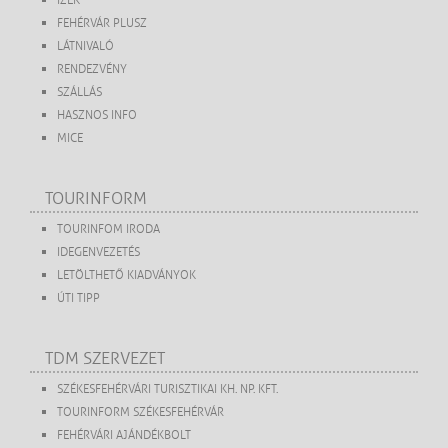
ÍZEK
FEHÉRVÁR PLUSZ
LÁTNIVALÓ
RENDEZVÉNY
SZÁLLÁS
HASZNOS INFO
MICE
TOURINFORM
TOURINFOM IRODA
IDEGENVEZETÉS
LETÖLTHETŐ KIADVÁNYOK
ÚTI TIPP
TDM SZERVEZET
SZÉKESFEHÉRVÁRI TURISZTIKAI KH. NP. KFT.
TOURINFORM SZÉKESFEHÉRVÁR
FEHÉRVÁRI AJÁNDÉKBOLT