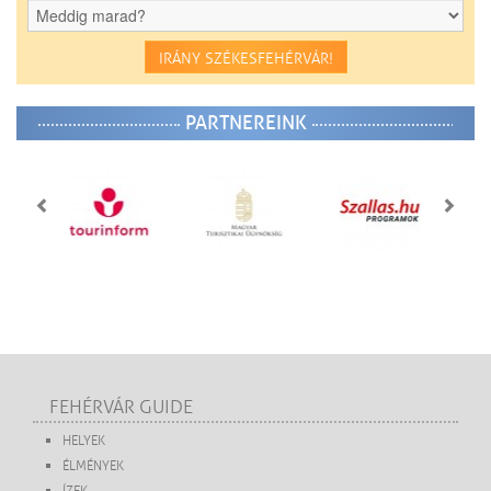
IRÁNY SZÉKESFEHÉRVÁR!
PARTNEREINK
FEHÉRVÁR GUIDE
HELYEK
ÉLMÉNYEK