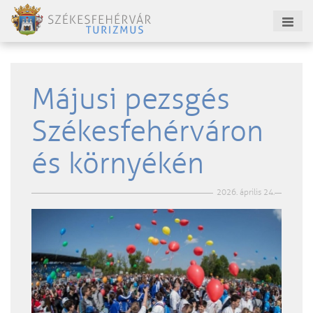
Májusi pezsgés
Székesfehérváron
és környékén
2026. április 24.