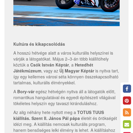
Kultúra és kikapcsolódás
A hosszú hétvége alatt a város kulturális helyszínei is
várják a látogatókat. Május 2–3-án több kiállítóhely
köztük a
Csók István Képtár
, a
Hetedhét
Játékmúzeum
, vagy az
Új Magyar Képtár
is nyitva tart,
így egy kellemes városi séta könnyen összekapcsolható
tartalmas, kulturális élményekkel.
A
Bory-vár
egész hétvégén nyitva áll a látogatók előtt,
romantikus hangulatával és egyedi építészeti világával
tökéletes helyszín egy tavaszi kiránduláshoz.
Az alig néhány hete nyitott meg a
TOTUS TUUS
kiállítás. Szent II. János Pál pápa
életét és örökségét
idézi meg. A kiállítás nemcsak kulturális program,
hanem bensőséges lelki élmény is lehet. A kiállításhoz