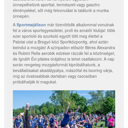
ünnepelhetünk sporttal, természeti vagy gasztro
élményekkel, sőt még felvonulást is találunk a munka
ünnepén.
A
Sportmajálison
már tizenötödik alkalommal vonulnak
fel a város sportegyesületei, profi és amatőr klubjai: több
ezer sportoló és szurkoló együtt tölti meg élettel a
Palotai utat a Bregyó közi Sportközpontig, ahol aztán
beindul a mozgás! A színpadon először Béres Alexandra
és Rubint Rella aerobik edzései rázzák fel a közönséget,
de Ignáth Évi pilates órájához is lehet csatlakozni. A nap
során rengeteg mozgásformát kipróbálhatunk, a
bevállalósakat akadálypálya, mászófal és boxring várja,
míg az óvatosabbak dartsban vagy csocsóban
próbálhatják ki magukat.