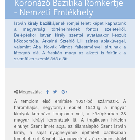
Koronázó Bazilika Romkertje
- Nemzeti Emlékhely
István király bazilikájának romjai felett képet kaphatunk
a magyarság történelmének fontos szeleteiről.
Belépéskor István király szentté avatásakor készült
kőkoporsója, Árkainé Sztehló Lili színes ablaküvegei,
valamint Aba Novák Vilmos falfestményei tárulnak a
látogató elé. A freskón maga az alkotó is feltűnik a
szemfüles szemlélődő előtt.
Megosztás:
A templom első említése 1031-ből származik. A
háromhajós, négytornyú épület 1543-ig a magyar
királyok koronázó temploma volt, a középkorban 38
magyar királyt koronáztak itt. A tragikusan hirtelen
elhunyt Szent Imrét apja, az államalapító Szent István
király, a saját nyughelyének építtetett bazilikában
temettette el. Később 14 magyar király és számos királyi