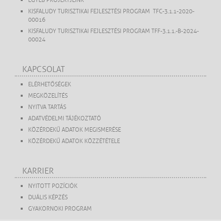
EGYÉB PROJEKTJEINK
KISFALUDY TURISZTIKAI FEJLESZTÉSI PROGRAM TFC-3.1.1-2020-
00016
KISFALUDY TURISZTIKAI FEJLESZTÉSI PROGRAM TFF-3.1.1.-B-2024-
00024
KAPCSOLAT
ELÉRHETŐSÉGEK
MEGKÖZELÍTÉS
NYITVA TARTÁS
ADATVÉDELMI TÁJÉKOZTATÓ
KÖZÉRDEKŰ ADATOK MEGISMERÉSE
KÖZÉRDEKŰ ADATOK KÖZZÉTÉTELE
KARRIER
NYITOTT POZÍCIÓK
DUÁLIS KÉPZÉS
GYAKORNOKI PROGRAM