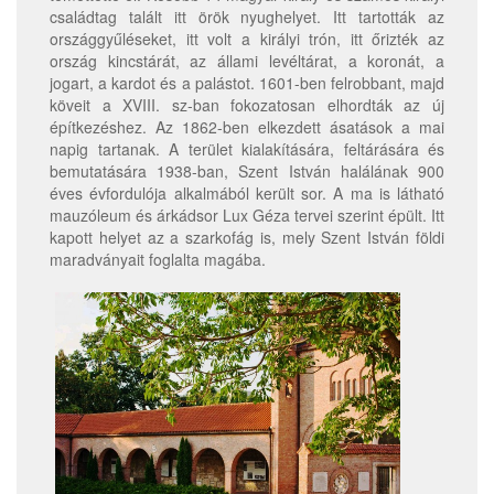
családtag talált itt örök nyughelyet. Itt tartották az
országgyűléseket, itt volt a királyi trón, itt őrizték az
ország kincstárát, az állami levéltárat, a koronát, a
jogart, a kardot és a palástot. 1601-ben felrobbant, majd
köveit a XVIII. sz-ban fokozatosan elhordták az új
építkezéshez. Az 1862-ben elkezdett ásatások a mai
napig tartanak. A terület kialakítására, feltárására és
bemutatására 1938-ban, Szent István halálának 900
éves évfordulója alkalmából került sor. A ma is látható
mauzóleum és árkádsor Lux Géza tervei szerint épült. Itt
kapott helyet az a szarkofág is, mely Szent István földi
maradványait foglalta magába.