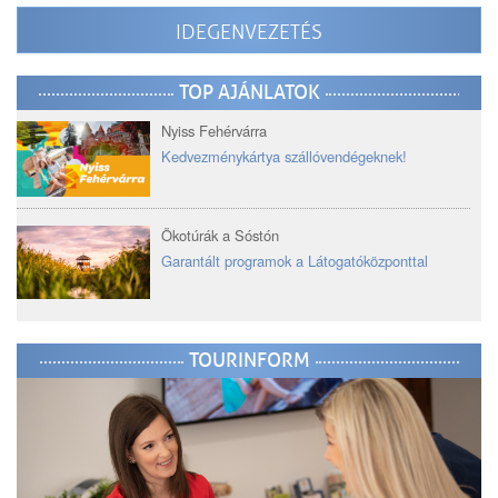
IDEGENVEZETÉS
TOP AJÁNLATOK
Nyiss Fehérvárra
Kedvezménykártya szállóvendégeknek!
Ökotúrák a Sóstón
Garantált programok a Látogatóközponttal
TOURINFORM