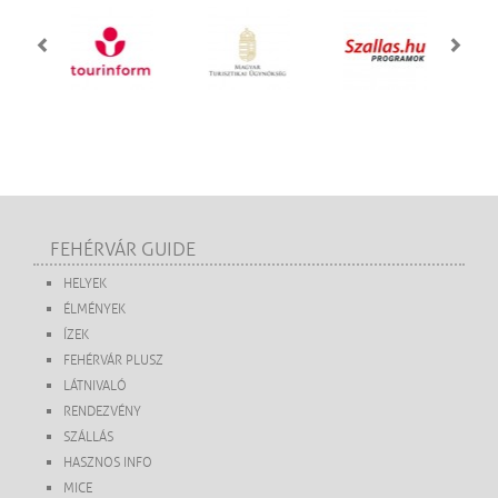
FEHÉRVÁR GUIDE
HELYEK
ÉLMÉNYEK
ÍZEK
FEHÉRVÁR PLUSZ
LÁTNIVALÓ
RENDEZVÉNY
SZÁLLÁS
HASZNOS INFO
MICE