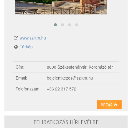
www.szikm.hu
Térkép
Cím:
8000 Székesfehérvár, Koronázó tér
Email:
bejelentkezes@szikm.hu
Telefonszám:
+36 22 317 572
BEZÁR
FELIRATKOZÁS HÍRLEVÉLRE