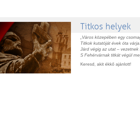
Titkos helyek
„Város közepében egy csomag
Titkok kutatóját évek óta várja
Járd végig az utat – vezetnek 
S Fehérvárnak titkát végül me
Keresd, akit ékkő ajánlott!