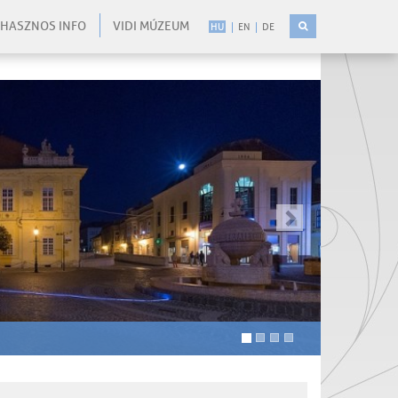
HASZNOS INFO
VIDI MÚZEUM
HU
EN
DE
-
-
kovetkezo
-
-