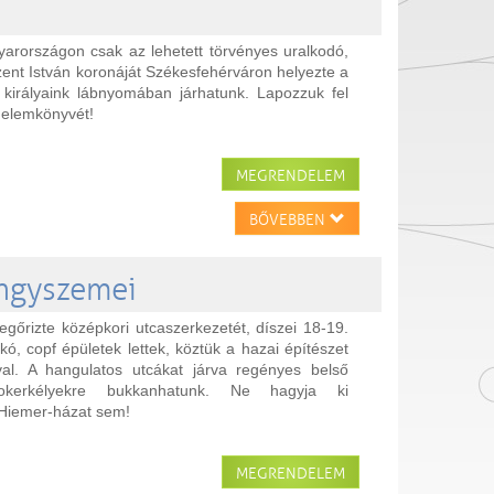
arországon csak az lehetett törvényes uralkodó,
ent István koronáját Székesfehérváron helyezte a
 királyaink lábnyomában járhatunk. Lapozzuk fel
énelemkönyvét!
MEGRENDELEM
BŐVEBBEN
öngyszemei
gőrizte középkori utcaszerkezetét, díszei 18-19.
ó, copf épületek lettek, köztük a hazai építészet
al. A hangulatos utcákat járva regényes belső
kerkélyekre bukkanhatunk. Ne hagyja ki
 Hiemer-házat sem!
MEGRENDELEM