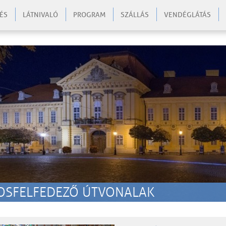
ÉS
LÁTNIVALÓ
PROGRAM
SZÁLLÁS
VENDÉGLÁTÁS
zo
OSFELFEDEZŐ ÚTVONALAK