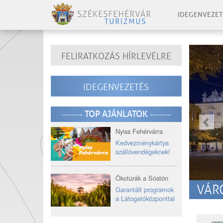
IDEGENVEZET
-
FELIRATKOZÁS HÍRLEVÉLRE
-
elo
IDEGENVEZETÉS
-
-
TOP AJÁNLATOK
Nyiss Fehérvárra
Kedvezménykártya
szállóvendégeknek!
Ökotúrák a Sóstón
VÁR
Garantált programok
a Látogatóközponttal