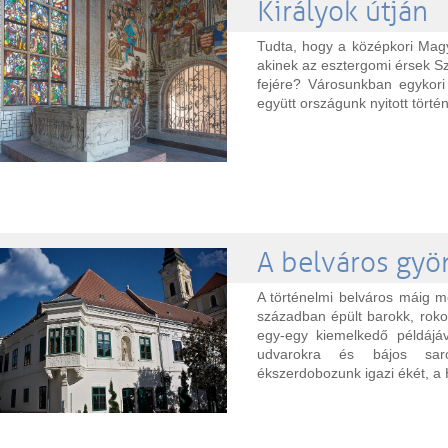
Királyok útján
Tudta, hogy a középkori Magy
akinek az esztergomi érsek Sz
fejére? Városunkban egykori
együtt országunk nyitott tört
A belváros gy
A történelmi belváros máig me
században épült barokk, rokok
egy-egy kiemelkedő példájáv
udvarokra és bájos saro
ékszerdobozunk igazi ékét, a