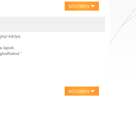
BŐVEBBEN
nyi kártya
.
a lapok,
gtudhatod.”
BŐVEBBEN