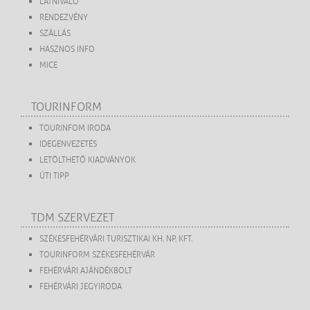
LÁTNIVALÓ
RENDEZVÉNY
SZÁLLÁS
HASZNOS INFO
MICE
TOURINFORM
TOURINFOM IRODA
IDEGENVEZETÉS
LETÖLTHETŐ KIADVÁNYOK
ÚTI TIPP
TDM SZERVEZET
SZÉKESFEHÉRVÁRI TURISZTIKAI KH. NP. KFT.
TOURINFORM SZÉKESFEHÉRVÁR
FEHÉRVÁRI AJÁNDÉKBOLT
FEHÉRVÁRI JEGYIRODA