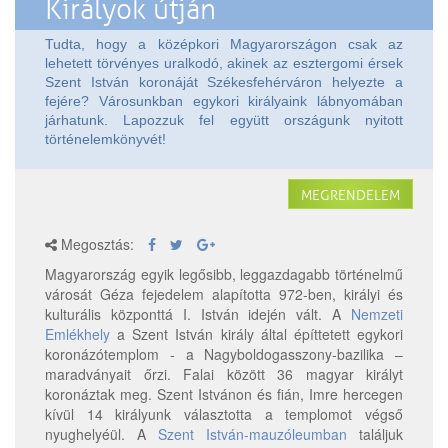
Királyok útján
Tudta, hogy a középkori Magyarországon csak az
lehetett törvényes uralkodó, akinek az esztergomi érsek
Szent István koronáját Székesfehérváron helyezte a
fejére? Városunkban egykori királyaink lábnyomában
járhatunk. Lapozzuk fel együtt országunk nyitott
történelemkönyvét!
MEGRENDELEM
Megosztás:
Magyarország egyik legősibb, leggazdagabb történelmű
városát Géza fejedelem alapította 972-ben, királyi és
kulturális központtá I. István idején vált. A
Nemzeti
Emlékhely
a Szent István király által építtetett egykori
koronázótemplom - a Nagyboldogasszony-bazilika –
maradványait őrzi. Falai között 36 magyar királyt
koronáztak meg. Szent Istvánon és fián, Imre hercegen
kívül 14 királyunk választotta a templomot végső
nyughelyéül. A
Szent István-mauzóleumban
találjuk