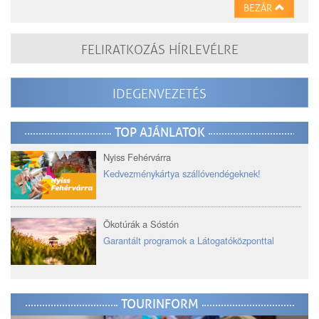
BEZÁR
FELIRATKOZÁS HÍRLEVÉLRE
IDEGENVEZETÉS
TOP AJÁNLATOK
Nyiss Fehérvárra
Kedvezménykártya szállóvendégeknek!
Ökotúrák a Sóstón
Garantált programok a Látogatóközponttal
TOURINFORM