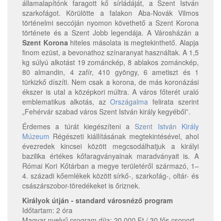
államalapítónk faragott kő sírládáját, a Szent István
szarkofágot. Körülötte a falakon Aba-Novák Vilmos
történelmi seccóján nyomon követhető a Szent Korona
története és a Szent Jobb legendája. A Városházán a
Szent Korona
hiteles másolata is megtekinthető. Alapja
finom ezüst, a bevonathoz színaranyat használtak. A 1,5
kg súlyú alkotást 19 zománckép, 8 ablakos zománckép,
80 almandin, 4 zafír, 410 gyöngy, 6 ametiszt és 1
türkizkő díszíti. Nem csak a korona, de más koronázási
ékszer is utal a középkori múltra. A város főterét uraló
emblematikus alkotás, az
Országalma
felirata szerint
„Fehérvár szabad város Szent István király kegyéből”.
Érdemes a túrát kiegészíteni a
Szent István Király
Múzeum
Régészeti kiállításának megtekintésével, ahol
évezredek kincsei között megcsodálhatjuk a királyi
bazilika értékes kőfaragványainak maradványait is. A
Római Kori Kőtárban a megye területéről származó, 1–
4. századi kőemlékek között sírkő-, szarkofág-, oltár- és
császárszobor-töredékeket is őriznek.
Királyok útján - standard városnéző program
Időtartam: 2 óra
Magyar nyelvű program díja: 20 000 Ft / 30 fős csoport