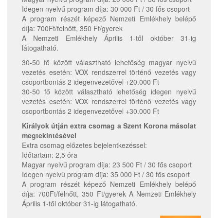
Idegen nyelvű program díja: 30 000 Ft / 30 fős csoport
A program részét képező Nemzeti Emlékhely belépő
díja: 700Ft/felnőtt, 350 Ft/gyerek
A Nemzeti Emlékhely Április 1-től október 31-ig
látogatható.
30-50 fő között választható lehetőség magyar nyelvű
vezetés esetén: VOX rendszerrel történő vezetés vagy
csoportbontás 2 idegenvezetővel +20.000 Ft
30-50 fő között választható lehetőség idegen nyelvű
vezetés esetén: VOX rendszerrel történő vezetés vagy
csoportbontás 2 idegenvezetővel +30.000 Ft
Királyok útján extra csomag a Szent Korona másolat
megtekintésével
Extra csomag előzetes bejelentkezéssel:
Időtartam: 2,5 óra
Magyar nyelvű program díja: 23 500 Ft / 30 fős csoport
Idegen nyelvű program díja: 35 000 Ft / 30 fős csoport
A program részét képező Nemzeti Emlékhely belépő
díja: 700Ft/felnőtt, 350 Ft/gyerek A Nemzeti Emlékhely
Április 1-től október 31-ig látogatható.