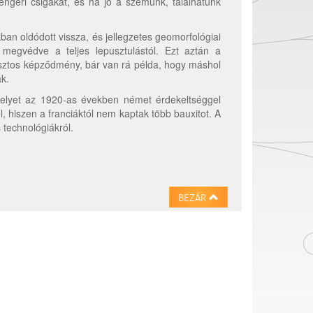
tengeri csigákat, és ha jó a szemünk, találhatunk
ban oldódott vissza, és jellegzetes geomorfológiai
 megvédve a teljes lepusztulástól. Ezt aztán a
arsztos képződmény, bár van rá példa, hogy máshol
k.
 melyet az 1920-as években német érdekeltséggel
l, hiszen a franciáktól nem kaptak több bauxitot. A
s technológiákról.
BEZÁR