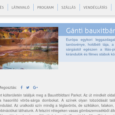
ÉS
LÁTNIVALÓ
PROGRAM
SZÁLLÁS
VENDÉGLÁTÁS
Gánti bauxitb
Európa egykori leggazdag
tanösvénye, holdbéli tája,
sárgástól egészen a lilás-p
kirándulók és filmes stábok kö
egosztás:
t külterületén találjuk meg a Bauxitföldtani Parkot. Az út mindkét o
ra hasonlító vörös-sárga dombokat. A színek olyan tobzódását talá
ándulást. Az uralkodó szín mindig a téglavörös, de sziklákon, falakon, 
binációkat láthatunk. A felszíni rétegeken vasas gömbszemcsékből álló