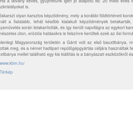
. Ha a látvány kevés, gyűjthetünk igen jó állapotú kb. 20 millió éves 
zkristályokat is.
őskarszt olyan karsztos képződmény, mely a korábbi földtörténeti korok
máit a fiatalabb, tehát később kialakult képződmények betakarták,
yaművelés során letakarították, és így került napvilágra az egykori k
mészetes úton, eróziós hatásokra is felszínre kerültek ezek az ősi formá
elenlegi Magyarország területén a Gánti volt az első bauxitbánya,
tottak meg, és a német hadiipari repülőgépgyártás céljára használtak fe
xitbánya mellet található egy kis kiállítás is a bányászati eszközökről é
www.kbm.hu/
Térkép