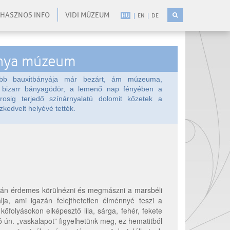
HASZNOS INFO
VIDI MÚZEUM
HU
EN
DE
ánya múzeum
abb bauxitbányája már bezárt, ám múzeuma,
 a bizarr bányagödör, a lemenő nap fényében a
irosig terjedő színárnyalatú dolomit kőzetek a
zkedvelt helyévé tették.
ldalán érdemes körülnézni és megmászni a marsbéli
lja, ami igazán felejthetetlen élménnyé teszi a
kőfolyásokon elképesztő lila, sárga, fehér, fekete
 ún. „vaskalapot” figyelhetünk meg, ez hematitból