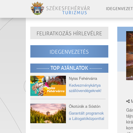
IDEGENVEZET
FELIRATKOZÁS HÍRLEVÉLRE
IDEGENVEZETÉS
TOP AJÁNLATOK
Nyiss Fehérvárra
Kedvezménykártya
szállóvendégeknek!
M
Ökotúrák a Sóstón
Gán
Garantált programok
táj
a Látogatóközponttal
kir
kom