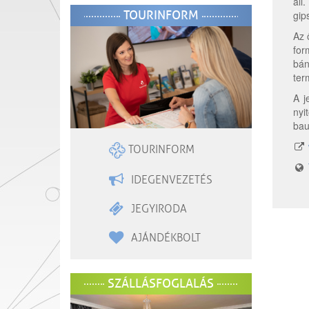
áll
TOURINFORM
gips
Az 
for
bán
ter
A j
nyi
bau
TOURINFORM
IDEGENVEZETÉS
JEGYIRODA
AJÁNDÉKBOLT
SZÁLLÁSFOGLALÁS