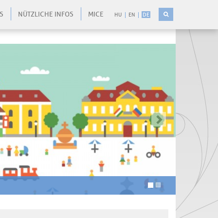
S
NÜTZLICHE INFOS
MICE
HU
EN
DE
-
-
kovetkezo
-
-