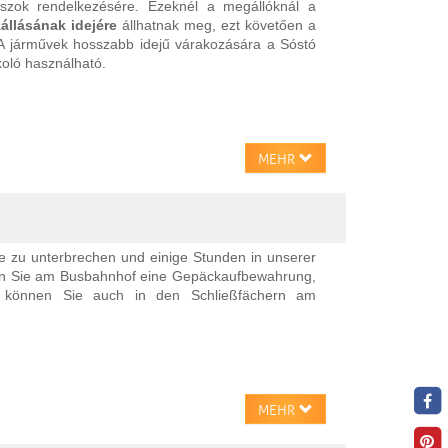
tabuszok rendelkezésére. Ezeknél a megállóknál a
állásának idejére
állhatnak meg, ezt követően a
. A járművek hosszabb idejű várakozására a Sóstó
koló használható.
MEHR
e zu unterbrechen und einige Stunden in unserer
den Sie am Busbahnhof eine Gepäckaufbewahrung,
n können Sie auch in den Schließfächern am
MEHR