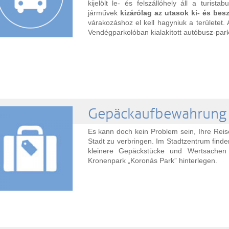
kijelölt le- és felszállóhely áll a turis
járművek
kizárólag az utasok ki- és besz
várakozáshoz el kell hagyniuk a területet
Vendégparkolóban kialakított autóbusz-par
Gepäckaufbewahrung
Es kann doch kein Problem sein, Ihre Reis
Stadt zu verbringen. Im Stadtzentrum fin
kleinere Gepäckstücke und Wertsache
Kronenpark „Koronás Park” hinterlegen.