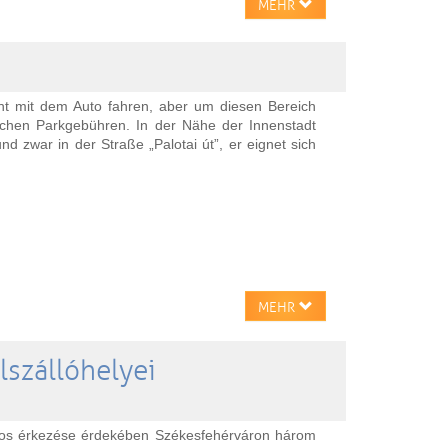
MEHR
cht mit dem Auto fahren, aber um diesen Bereich
lichen Parkgebühren. In der Nähe der Innenstadt
nd zwar in der Straße „Palotai út”, er eignet sich
MEHR
lszállóhelyei
ágos érkezése érdekében Székesfehérváron három