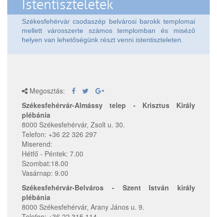
Istentiszteletek
Székesfehérvár csodaszép belvárosi barokk templomai
mellett városszerte számos templomban és miséző
helyen van lehetőségünk részt venni istentiszteleten.
Megosztás:
Székesfehérvár-Almássy telep - Krisztus Király
plébánia
8000 Székesfehérvár, Zsolt u. 30.
Telefon: +36 22 326 297
Miserend:
Hétfő - Péntek: 7.00
Szombat:18.00
Vasárnap: 9.00
Székesfehérvár-Belváros - Szent István király
plébánia
8000 Székesfehérvár, Arany János u. 9.
Telefon: +36 22 315 114