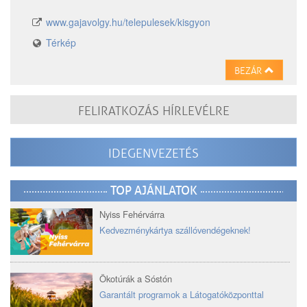
www.gajavolgy.hu/telepulesek/kisgyon
Térkép
BEZÁR
FELIRATKOZÁS HÍRLEVÉLRE
IDEGENVEZETÉS
TOP AJÁNLATOK
Nyiss Fehérvárra
Kedvezménykártya szállóvendégeknek!
Ökotúrák a Sóstón
Garantált programok a Látogatóközponttal