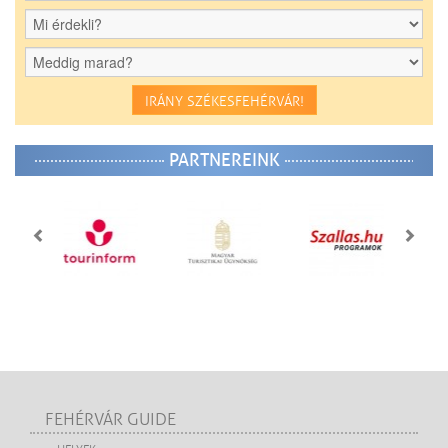
IRÁNY SZÉKESFEHÉRVÁR!
PARTNEREINK
FEHÉRVÁR GUIDE