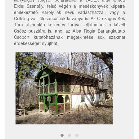
Erdei Szentély, felső végén a meséskönyvek képeire
emlékeztető Károly-lak nevű vadászházzal, vagy a
Csikling-vár földsáncainak látványa is. Az Országos Kék
Túra útvonalán kellemes túrával eljuthatunk a közeli
Csősz pusztára is, ahol az Alba Regia Barlangkutató
Csoport kutatóházának megtekintése sok szakmai
érdekességet nyújthat.