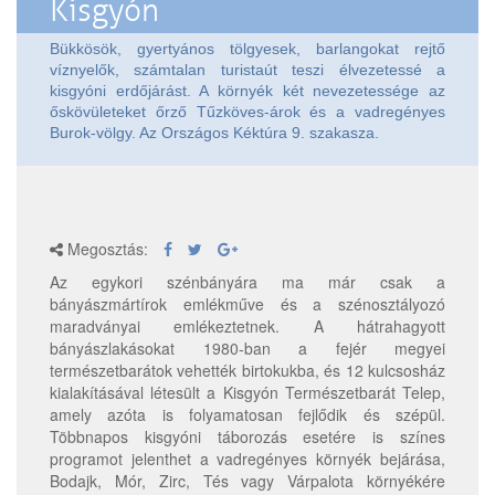
Kisgyón
Bükkösök, gyertyános tölgyesek, barlangokat rejtő
víznyelők, számtalan turistaút teszi élvezetessé a
kisgyóni erdőjárást. A környék két nevezetessége az
őskövületeket őrző Tűzköves-árok és a vadregényes
Burok-völgy. Az Országos Kéktúra 9. szakasza.
Megosztás:
Az egykori szénbányára ma már csak a
bányászmártírok emlékműve és a szénosztályozó
maradványai emlékeztetnek. A hátrahagyott
bányászlakásokat 1980-ban a fejér megyei
természetbarátok vehették birtokukba, és 12 kulcsosház
kialakításával létesült a Kisgyón Természetbarát Telep,
amely azóta is folyamatosan fejlődik és szépül.
Többnapos kisgyóni táborozás esetére is színes
programot jelenthet a vadregényes környék bejárása,
Bodajk, Mór, Zirc, Tés vagy Várpalota környékére