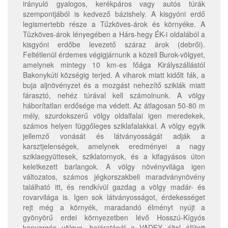
irányuló gyalogos, kerékpáros vagy autós túrák
szempontjából is kedvező bázishely. A kisgyóni erdő
legismertebb része a Tűzköves-árok és környéke. A
Tûzköves-árok lényegében a Hárs-hegy ÉK-i oldalából a
kisgyóni erdőbe levezető száraz árok (debrői).
Feltétlenül érdemes végigjárnunk a közeli Burok-völgyet,
amelynek mintegy 10 km-es főága Királyszállástól
Bakonykúti községig terjed. A viharok miatt kidőlt fák, a
buja aljnövényzet és a mozgást nehezítő sziklák miatt
fárasztó, nehéz túrával kell számolnunk. A völgy
háborítatlan erdősége ma védett. Az átlagosan 50-80 m
mély, szurdokszerű völgy oldalfalai igen meredekek,
számos helyen függőleges sziklafalakkal. A völgy egyik
jellemző vonását és látványosságát adják a
karsztjelenségek, amelynek eredményei a nagy
sziklaegyüttesek, sziklatornyok, és a kifagyásos úton
keletkezett barlangok. A völgy növényvilága igen
változatos, számos jégkorszakbeli maradványnövény
található itt, és rendkívül gazdag a völgy madár- és
rovarvilága is. Igen sok látványosságot, érdekességet
rejt még a környék, maradandó élményt nyújt a
gyönyörű erdei környezetben lévő Hosszú-Kígyós
kanyargós völgye, bejáratánál a VADEX által állított