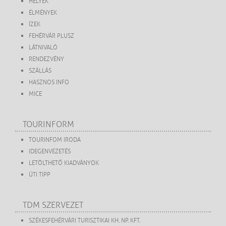
HELYEK
ÉLMÉNYEK
ÍZEK
FEHÉRVÁR PLUSZ
LÁTNIVALÓ
RENDEZVÉNY
SZÁLLÁS
HASZNOS INFO
MICE
TOURINFORM
TOURINFOM IRODA
IDEGENVEZETÉS
LETÖLTHETŐ KIADVÁNYOK
ÚTI TIPP
TDM SZERVEZET
SZÉKESFEHÉRVÁRI TURISZTIKAI KH. NP. KFT.