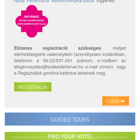
Nyiss Fehérvárra kedvezménykártyával
ingyenes.
Előzetes regisztráció szükséges
, melyet
elérhetőségeink valamelyikén (személyesen irodánkban,
telefonon a 06-22/
537-261 számon, e-mailben az
idegenvezetes@szekesfehervar.hu e-mail címen) vagy
a Regisztrálok gombra kattintva tehetnek meg.
REGISZTRÁLOK
CLOSE
GUIDED TOURS
FIND YOUR HOTEL