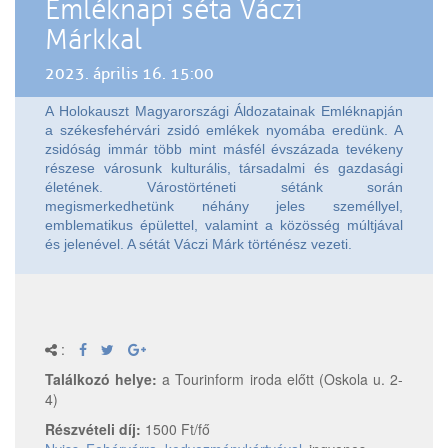
Emléknapi séta Váczi
Márkkal
2023. április 16. 15:00
A Holokauszt Magyarországi Áldozatainak Emléknapján
a székesfehérvári zsidó emlékek nyomába eredünk. A
zsidóság immár több mint másfél évszázada tevékeny
részese városunk kulturális, társadalmi és gazdasági
életének. Várostörténeti sétánk során
megismerkedhetünk néhány jeles személlyel,
emblematikus épülettel, valamint a közösség múltjával
és jelenével. A sétát Váczi Márk történész vezeti.
:
Találkozó helye:
a Tourinform iroda előtt (Oskola u. 2-
4)
Részvételi díj:
1500 Ft/fő