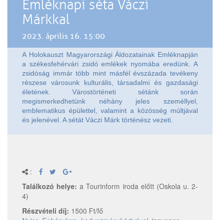
Emléknapi séta Váczi
Márkkal
2023. április 16. 15:00
A Holokauszt Magyarországi Áldozatainak Emléknapján
a székesfehérvári zsidó emlékek nyomába eredünk. A
zsidóság immár több mint másfél évszázada tevékeny
részese városunk kulturális, társadalmi és gazdasági
életének. Várostörténeti sétánk során
megismerkedhetünk néhány jeles személlyel,
emblematikus épülettel, valamint a közösség múltjával
és jelenével. A sétát Váczi Márk történész vezeti.
:
Találkozó helye:
a Tourinform iroda előtt (Oskola u. 2-
4)
Részvételi díj:
1500 Ft/fő