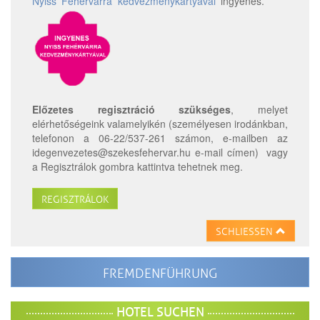
Nyiss Fehérvárra kedvezménykártyával
ingyenes.
Előzetes regisztráció szükséges
, melyet
elérhetőségeink valamelyikén (személyesen irodánkban,
telefonon a 06-22/
537-261 számon, e-mailben az
idegenvezetes@szekesfehervar.hu e-mail címen) vagy
a Regisztrálok gombra kattintva tehetnek meg.
REGISZTRÁLOK
SCHLIESSEN
FREMDENFÜHRUNG
HOTEL SUCHEN