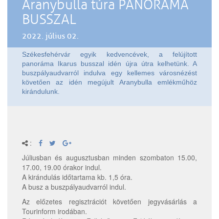
Aranybulla túra PANORÁMA
BUSSZAL
2022. július 02.
Székesfehérvár egyik kedvencévek, a felújított
panoráma Ikarus busszal idén újra útra kelhetünk. A
buszpályaudvarról indulva egy kellemes városnézést
követően az idén megújult Aranybulla emlékműhöz
kirándulunk.
:
Júliusban és augusztusban minden szombaton 15.00,
17.00, 19.00 órakor indul.
A kirándulás időtartama kb. 1,5 óra.
A busz a buszpályaudvarról indul.
Az előzetes regisztrációt követően jegyvásárlás a
Tourinform irodában.