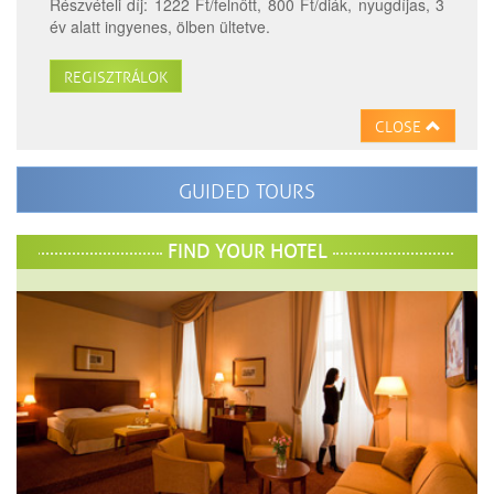
Részvételi díj: 1222 Ft/felnőtt, 800 Ft/diák, nyugdíjas, 3
év alatt ingyenes, ölben ültetve.
REGISZTRÁLOK
CLOSE
GUIDED TOURS
FIND YOUR HOTEL