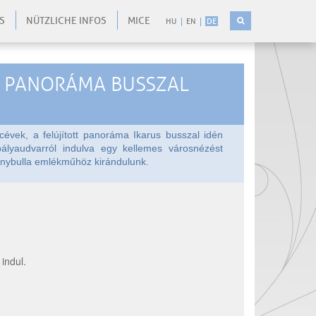
S
NÜTZLICHE INFOS
MICE
HU
EN
DE
ra PANORÁMA BUSSZAL
évek, a felújított panoráma Ikarus busszal idén
pályaudvarról indulva egy kellemes városnézést
anybulla emlékműhöz kirándulunk.
indul.