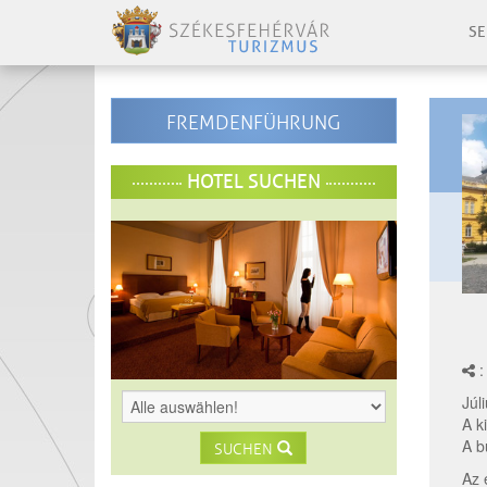
SE
FREMDENFÜHRUNG
HOTEL SUCHEN
:
Júl
A k
A b
SUCHEN
Az 