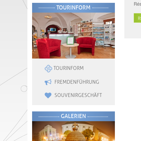
Rés
TOURINFORM
R
TOURINFORM
FREMDENFÜHRUNG
SOUVENIRGESCHÄFT
GALERIEN