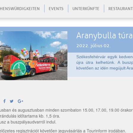
HENSWÜRDIGKEITEN
EVENTS
UNTERKÜNFTE
RESTAURANT
Aranybulla tú
2022. július 02.
Székesfehérvár egyik kedvenc
újra útra kelhetünk. A busz
követően az idén megújult Ar
iusban és augusztusban minden szombaton 15.00, 17.00, 19.00 órakor 
irándulás időtartama kb. 1,5 óra.
usz a buszpályaudvarról indul.
előzetes regisztrációt követően jegyvásárlás a Tourinform irodában.