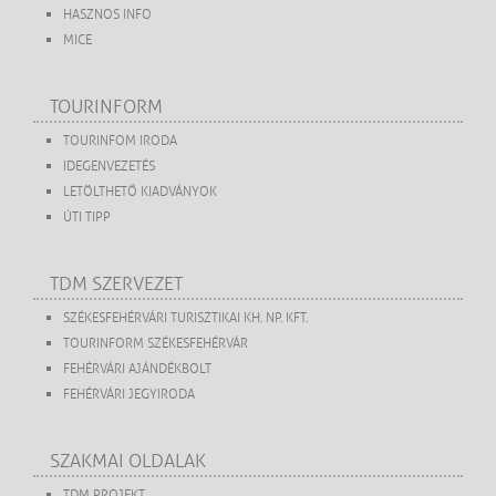
HASZNOS INFO
MICE
TOURINFORM
TOURINFOM IRODA
IDEGENVEZETÉS
LETÖLTHETŐ KIADVÁNYOK
ÚTI TIPP
TDM SZERVEZET
SZÉKESFEHÉRVÁRI TURISZTIKAI KH. NP. KFT.
TOURINFORM SZÉKESFEHÉRVÁR
FEHÉRVÁRI AJÁNDÉKBOLT
FEHÉRVÁRI JEGYIRODA
SZAKMAI OLDALAK
TDM PROJEKT