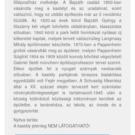
főlépcsőház mellvédje. A Bajzáth család 1800-ban
vásárolta meg a kastélyt és az uradalmat, ezért
valószínű, hogy ez utóbbi építkezés már az ő nevükhöz
fűződik. Az 1820-as évek körül Bajzáth György a
főszárny két végét bővítette oldalirányban, klasszicista
stílusban. 1840 körül a park felöli homlokzat nyílásai új
kőkeretet kaptak, melyek terveit valószínűleg Langmasy
Mihály építőmester készítette. 1870-ben a Pappenheim
grófok vásárolták meg az épületet, melyen Pappenheim
Szigfrid 1904 és 1909 között komoly bővítést végeztetett
Gabriel Seidl müncheni építészprofesszor tervei szerint.
Ekkor épültek fel a nyugati szárnyak neobarokk
stílusban. A kastély parkjának teraszos kialakítása
egyedülálló volt Fejér megyében. A Schusstig főkertész
által a XX. század elején tervezett kert számtalan
növénykülönlegességet is tartalmazott.1945 után a
község különböző közösségi intézményei kerültek az
épületbe, a tanácsháza, az iskola, az óvoda és a
gyógyszertár.
Nyitva tartás:
A kastély jelenleg NEM LÁTOGATHATÓ!