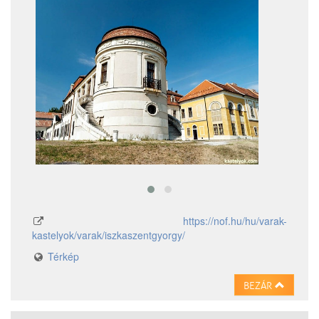
https://nof.hu/hu/varak-
kastelyok/varak/iszkaszentgyorgy/
Térkép
BEZÁR