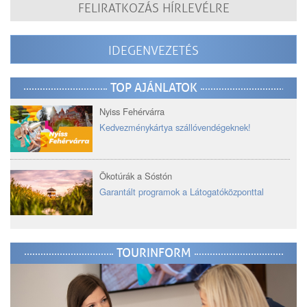
FELIRATKOZÁS HÍRLEVÉLRE
IDEGENVEZETÉS
TOP AJÁNLATOK
Nyiss Fehérvárra
Kedvezménykártya szállóvendégeknek!
Ökotúrák a Sóstón
Garantált programok a Látogatóközponttal
TOURINFORM