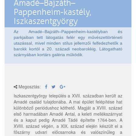
Amadé–Bajzáth–
Pappenheim-kastély,
Iszkaszentgyörgy
Az Amadé–Bajzáth–Pappenheim-kastélyban és
parkjaiban tett látogatás felér egy művészettörténeti
utazással, mivel minden stílus jellemzői felfedezhetők a
barokk kortól a 20. századi neobarokkig. Látogatható
szárnyában kortárs galéria működik.
Megosztás:
Iszkaszentgyörgy település a XVII. században került az
Amadé család tulajdonába. A mai épület felépítése hat
különböző periódushoz köthető. Magját a XVIII. század
első harmadában Amadé Antal, a keleti mellékszárnyat
és a kaput pedig Amadé Tádé építette 1764-ben. A
XVIII. század végén, a XIX. század elején készült el a
főszárny udvari előcsarnoka és valószínűleg a