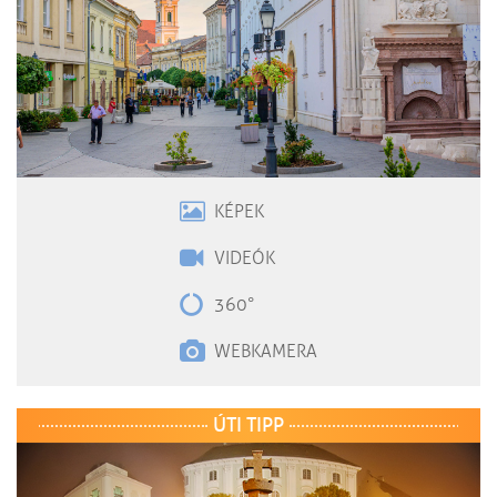
KÉPEK
VIDEÓK
360°
WEBKAMERA
ÚTI TIPP