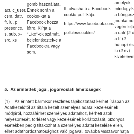
amelyek
gomb használata.
Itt olvasható a Facebook
mindegyik
act, c_user,
Ennek során a
cookie-politikája:
a böngés
csm, datr,
cookie-kat a
munkame
fr, lu, p,
Facebook hozza
https://www.facebook.com/
végén lejá
presence,
létre. Kiírja a
policies/cookies/
a datr (2 é
s, sub, x-
"Like"-ok számát,
a fr (2
src, xs
bejelentkeztek-e a
hónap) és
Facebookra vagy
lu (2 év)
sem.
kivételével
5. Az érintettek jogai, jogorvoslati lehetőségek
(1) Az érintett bármikor részletes tájékoztatást kérhet írásban az
Adatkezelőtől az általa kezelt személyes adatai kezelésének
módjáról, hozzáférhet személyes adataihoz, kérheti azok
helyesbítését, törlését vagy kezelésének korlátozását, bizonyos
esetekben pedig tiltakozhat a személyes adatai kezelése ellen,
élhet adathordozhatósághoz való jogával. továbbá visszavonhatja