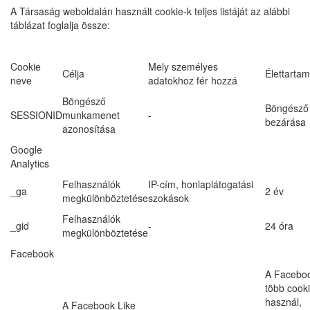
A Társaság weboldalán használt cookie-k teljes listáját az alábbi
táblázat foglalja össze:
Cookie
Mely személyes
Célja
Élettarta
neve
adatokhoz fér hozzá
Böngésző
Böngésző
SESSIONID
munkamenet
-
bezárása
azonosítása
Google
Analytics
Felhasználók
IP-cím, honlaplátogatási
_ga
2 év
megkülönböztetése
szokások
Felhasználók
_gid
-
24 óra
megkülönböztetése
Facebook
A Facebo
több cooki
használ,
A Facebook Like