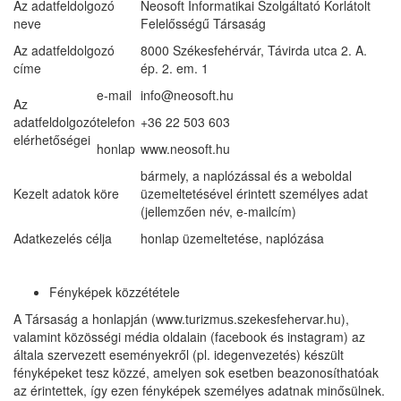
Az adatfeldolgozó
Neosoft Informatikai Szolgáltató Korlátolt
neve
Felelősségű Társaság
Az adatfeldolgozó
8000 Székesfehérvár, Távirda utca 2. A.
címe
ép. 2. em. 1
e-mail
info@neosoft.hu
Az
adatfeldolgozó
telefon
+36 22 503 603
elérhetőségei
honlap
www.neosoft.hu
bármely, a naplózással és a weboldal
Kezelt adatok köre
üzemeltetésével érintett személyes adat
(jellemzően név, e-mailcím)
Adatkezelés célja
honlap üzemeltetése, naplózása
Fényképek közzététele
A Társaság a honlapján (www.turizmus.szekesfehervar.hu),
valamint közösségi média oldalain (facebook és instagram) az
általa szervezett eseményekről (pl. idegenvezetés) készült
fényképeket tesz közzé, amelyen sok esetben beazonosíthatóak
az érintettek, így ezen fényképek személyes adatnak minősülnek.