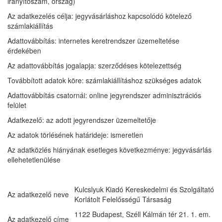
irányítószám, ország)
Az adatkezelés célja: jegyvásárláshoz kapcsolódó kötelező
számlakiállítás
Adattovábbítás: internetes keretrendszer üzemeltetése
érdekében
Az adattovábbítás jogalapja: szerződéses kötelezettség
Továbbított adatok köre: számlakiállításhoz szükséges adatok
Adattovábbítás csatornái: online jegyrendszer adminisztrációs
felület
Adatkezelő: az adott jegyrendszer üzemeltetője
Az adatok törlésének határideje: ismeretlen
Az adatközlés hiányának esetleges következménye: jegyvásárlás
ellehetetlenülése
Kulcslyuk Kiadó Kereskedelmi és Szolgáltató
Az adatkezelő neve
Korlátolt Felelősségű Társaság
1122 Budapest, Széll Kálmán tér 21. 1. em.
Az adatkezelő címe