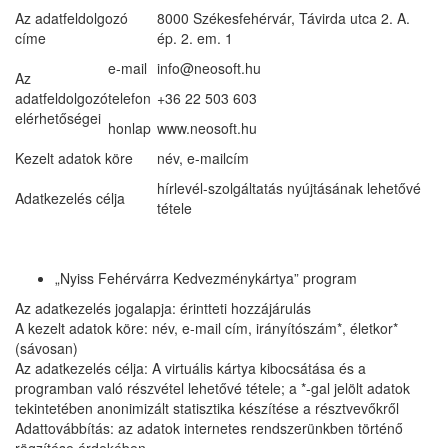
Az adatfeldolgozó
8000 Székesfehérvár, Távirda utca 2. A.
címe
ép. 2. em. 1
e-mail
info@neosoft.hu
Az
adatfeldolgozó
telefon
+36 22 503 603
elérhetőségei
honlap
www.neosoft.hu
Kezelt adatok köre
név, e-mailcím
hírlevél-szolgáltatás nyújtásának lehetővé
Adatkezelés célja
tétele
„Nyiss Fehérvárra Kedvezménykártya” program
Az adatkezelés jogalapja: érintteti hozzájárulás
A kezelt adatok köre: név, e-mail cím, irányítószám*, életkor*
(sávosan)
Az adatkezelés célja: A virtuális kártya kibocsátása és a
programban való részvétel lehetővé tétele; a *-gal jelölt adatok
tekintetében anonimizált statisztika készítése a résztvevőkről
Adattovábbítás: az adatok internetes rendszerünkben történő