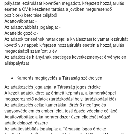
pályázat lezárulását követően megadott, kifejezett hozzájárulás
esetén a CV-k készleten tartása a jövőben megüresendő
pozíció(k) betöltése céljából
Adattovábbítás: -
Az adattovábbítás jogalapja: -
Adatfeldolgozók: -
Az adatok törlésének határideje: a kiválasztási folyamat lezárultát
követő 90 nappal; kifejezett hozzájárulás esetén a hozzájárulás
megadásától számított 3 év
Az adatközlés hiányának esetleges következménye: érvénytelen
álláspályázat
Kamerás megfigyelés a Társaság székhelyén
Az adatkezelés jogalapja: a Társaság jogos érdeke
A kezelt adatok köre: az érintett képmása, a kameraképpel
megszerezhető adatok (tartózkodási hely, tartózkodási idő)
Az adatkezelés célja: kamerákkal történő megfigyelés
vagyonvédelem és emberi élet, testi épség védelme céljából
Adattovábbítás: a kamerarendszer üzemeltetését végző
adatfeldolgozó részére
Az adattovábbítás jogalapja: a Társaság jogos érdeke