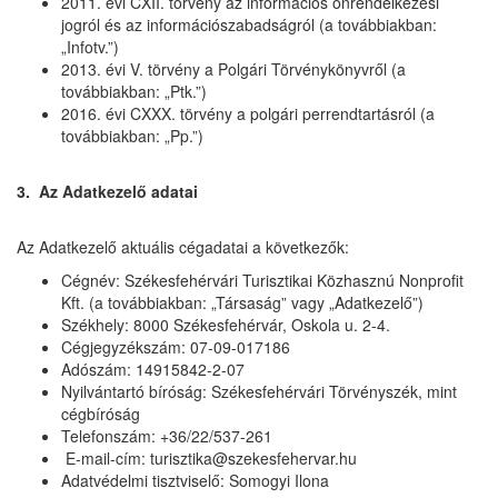
2011. évi CXII. törvény az információs önrendelkezési
jogról és az információszabadságról (a továbbiakban:
„Infotv.”)
2013. évi V. törvény a Polgári Törvénykönyvről (a
továbbiakban: „Ptk.”)
2016. évi CXXX. törvény a polgári perrendtartásról (a
továbbiakban: „Pp.”)
3. Az Adatkezelő adatai
Az Adatkezelő aktuális cégadatai a következők:
Cégnév: Székesfehérvári Turisztikai Közhasznú Nonprofit
Kft. (a továbbiakban: „Társaság” vagy „Adatkezelő”)
Székhely: 8000 Székesfehérvár, Oskola u. 2-4.
Cégjegyzékszám: 07-09-017186
Adószám: 14915842-2-07
Nyilvántartó bíróság: Székesfehérvári Törvényszék, mint
cégbíróság
Telefonszám: +36/22/537-261
E-mail-cím: turisztika@szekesfehervar.hu
Adatvédelmi tisztviselő: Somogyi Ilona