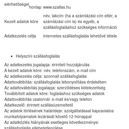
elérhetőségei
honlap
www.szallas.hu
név, lakcím (ha a számlázási cím eltér, a
Kezelt adatok köre
számlázási cím is) és egyéb, a
szállásfoglaláshoz szükséges információ
Adatkezelés célja
internetes szállásfoglalás lehetővé tétele
Helyszíni szállásfoglalás
Az adatkezelés jogalapja: érintteti hozzájárulás
A kezelt adatok köre: név, telefonszám, e-mail cím
Az adatkezelés célja: azonnali szállásfoglalás
Adattovábbítás: szállásfoglalás lebonyolítása érdekében
Az adattovábbítás jogalapja: szerződéses kötelezettség
Továbbított adatok köre: foglaláshoz szükséges adatok
Adattovábbítás csatornái: e-mail és/vagy telefon
Adatkezelő: érintett szállásüzemeltető
Az adatok törlésének határideje: szolgáltatással kapcsolatos
munkafolyamatok lezárását követő 12 hónappal
Az adatközlés hiányának esetleges következménye:
szállásfoglalás ellehetetlenülése