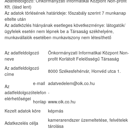
Adatfeldolgozó: Önkormányzati Informatikai Központ Non-profit
Kft. (lásd lent)
Az adatok törlésének határideje: főszabály szerint 7 munkanap
eltelte után
Az adatközlés hiányának esetleges következménye: látogatók/
ügyfelek esetén nem lépnek be a Társaság székhelyére,
munkavállalók esetében munkaviszony nem létesíthető
Az adatfeldolgozó
Önkormányzati Informatikai Központ Non-
neve
profit Korlátolt Felelősségű Társaság
Az adatfeldolgozó
8000 Székesfehérvár, Honvéd utca 1.
címe
e-mail
adatvedelem@oik.co.hu
Az
adatfeldolgozó
telefon
-
elérhetőségei
honlap
www.oik.co.hu
Kezelt adatok köre
képmás
kamerarendszer üzemeltetése, felvételek
Adatkezelés célja
tárolása