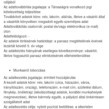
céljából
Az adattovábbítás jogalapja: a Társaságra vonatkozó jogi
kötelezettség teljesítése
Továbbított adatok köre: név, lakcím, aláírás, illetve a vásárló által
a vásárlók könyvében megadott egyéb személyes adat
Adattovábbítás csatornái: postai és/vagy elektronikus (e-mail)
úton
Adatfeldolgozó: -
Az adatok törlésének határideje: a panasz megtételének évének
lezártát követő 5. év vége
Az adatközlés hiányának esetleges következménye: vásárlói,
illetve fogyasztói panasz elintézésének ellehetetlenülése
Munkaerő toborzása
Az adatkezelés jogalapja: érintteti hozzájárulás
A kezelt adatok köre: név, lakcím (utca, házszám, város,
irányítószám, ország), telefonszám, e-mail cím, születési dátum,
fénykép, önéletrajz (iskolázottsági adatok, korábbi munkahelyek
megnevezése), illetve bármely egyéb, a pályázó által önkéntesen
szolgáltatott adat
Az adatkezelés célja: nyitott pozíció betöltése; a sikertelen