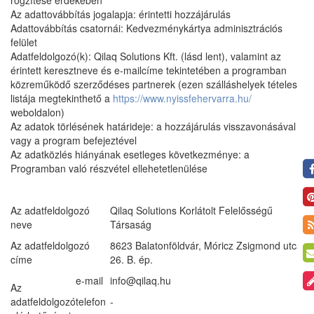
rögzítése érdekében
Az adattovábbítás jogalapja: érintetti hozzájárulás
Adattovábbítás csatornái: Kedvezménykártya adminisztrációs
felület
Adatfeldolgozó(k): Qilaq Solutions Kft. (lásd lent), valamint az
érintett keresztneve és e-mailcíme tekintetében a programban
közreműködő szerződéses partnerek (ezen szálláshelyek tételes
listája megtekinthető a
https://www.nyissfehervarra.hu/
weboldalon)
Az adatok törlésének határideje: a hozzájárulás visszavonásával
vagy a program befejeztével
Az adatközlés hiányának esetleges következménye: a
Programban való részvétel ellehetetlenülése
Az adatfeldolgozó
Qilaq Solutions Korlátolt Felelősségű
neve
Társaság
Az adatfeldolgozó
8623 Balatonföldvár, Móricz Zsigmond utca
címe
26. B. ép.
e-mail
info@qilaq.hu
Az
adatfeldolgozó
telefon
-