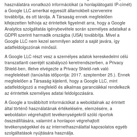
használatára vonatkozó információkat (a honlaplátogató IP-címét)
a Google LLC amerikai egyesült államokbeli szervereire
továbbítja, és ott tárolja. A Társaság ennek megfelelően
kifejezetten felhívja az érintettek figyelmét arra, hogy a Google
Analytics szolgáltatás igénybevétele során személyes adataikat a
GDPR szerinti harmadik országba (USA) továbbítja. Mivel a
Google LLC nem kezel semmilyen adatot a saját javára, így
adatfeldolgozónak minősül.
A Google LLC részt vesz a személyes adatok kereskedelmi célú
transzatlanti cseréjét szabályozó keretrendszerben, a Privacy
Shield-ben, illetve elvégezte a Privacy Shield-nek való
megfelelését (tanúsítás időpontja: 2017. szeptember 25.). Ennek
megfelelően a Társaság kijelenti, hogy a Google LLC, mint
adatfeldolgozó a megfelelő és alkalmas garanciákkal rendelkezik
az érintettek személyes adatai feldolgozására.
A Google a továbbított információkat a weboldalnak az érintett
által történő használatának értékelésére, elemzésére, a
weboldalon végrehajtott tevékenységekről szóló riportok
összeállítására, valamint a honlapon végrehajtott
tevékenységekkel és az internethasználattal kapcsolatos egyéb
szolgáltatások nyújtására használja.