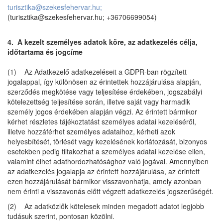
turisztika@szekesfehervar.hu;
(turisztika@szekesfehervar.hu; +36706699054)
4. A kezelt személyes adatok köre, az adatkezelés célja,
időtartama és jogcíme
(1) Az Adatkezelő adatkezeléseit a GDPR-ban rögzített
jogalappal, így különösen az érintettek hozzájárulása alapján,
szerződés megkötése vagy teljesítése érdekében, jogszabályi
kötelezettség teljesítése során, illetve saját vagy harmadik
személy jogos érdekében alapján végzi. Az érintett bármikor
kérhet részletes tájékoztatást személyes adatai kezeléséről,
illetve hozzáférhet személyes adataihoz, kérheti azok
helyesbítését, törlését vagy kezelésének korlátozását, bizonyos
esetekben pedig tiltakozhat a személyes adatai kezelése ellen,
valamint élhet adathordozhatósághoz való jogával. Amennyiben
az adatkezelés jogalapja az érintett hozzájárulása, az érintett
ezen hozzájárulását bármikor visszavonhatja, amely azonban
nem érinti a visszavonás előtt végzett adatkezelés jogszerűségét.
(2) Az adatközlők kötelesek minden megadott adatot legjobb
tudásuk szerint, pontosan közölni.