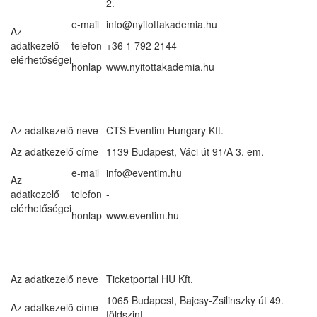
2.
e-mail
info@nyitottakademia.hu
Az
adatkezelő
telefon
+36 1 792 2144
elérhetőségei
honlap
www.nyitottakademia.hu
Az adatkezelő neve
CTS Eventim Hungary Kft.
Az adatkezelő címe
1139 Budapest, Váci út 91/A 3. em.
e-mail
info@eventim.hu
Az
adatkezelő
telefon
-
elérhetőségei
honlap
www.eventim.hu
Az adatkezelő neve
Ticketportal HU Kft.
1065 Budapest, Bajcsy-Zsilinszky út 49.
Az adatkezelő címe
földszint