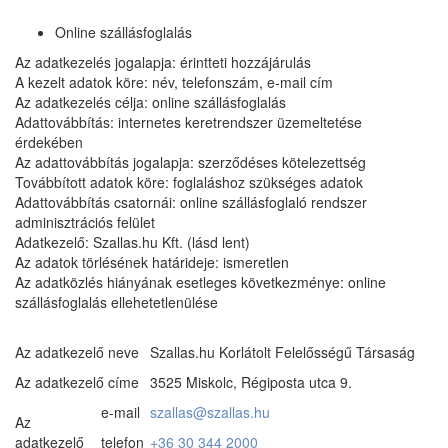
Online szállásfoglalás
Az adatkezelés jogalapja: érintteti hozzájárulás
A kezelt adatok köre: név, telefonszám, e-mail cím
Az adatkezelés célja: online szállásfoglalás
Adattovábbítás: internetes keretrendszer üzemeltetése
érdekében
Az adattovábbítás jogalapja: szerződéses kötelezettség
Továbbított adatok köre: foglaláshoz szükséges adatok
Adattovábbítás csatornái: online szállásfoglaló rendszer
adminisztrációs felület
Adatkezelő: Szallas.hu Kft. (lásd lent)
Az adatok törlésének határideje: ismeretlen
Az adatközlés hiányának esetleges következménye: online
szállásfoglalás ellehetetlenülése
Az adatkezelő neve
Szallas.hu Korlátolt Felelősségű Társaság
Az adatkezelő címe
3525 Miskolc, Régiposta utca 9.
e-mail
szallas@szallas.hu
Az
adatkezelő
telefon
+36 30 344 2000