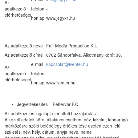
Az
adatkezelő
telefon
-
elérhetőségei
honlap
www.jegyx1.hu
Az adatkezelő neve
Fair Media Production Kft.
Az adatkezelő címe
6762 Sándorfalva, Alkotmány körút 36.
e-mail
kapcsolat@iventer.hu
Az
adatkezelő
telefon
-
elérhetőségei
honlap
www.iventer.hu
Jegyértékesítés – Fehérvár F.C.
Az adatkezelés jogalapja: érintteti hozzájárulás
A kezelt adatok köre: általános esetben: név, lakcím; labdarúgó
mérkőzésre szóló belépőjegy értékesítése esetén ezen felül:
születési név, hely, dátum, anyja neve, neme