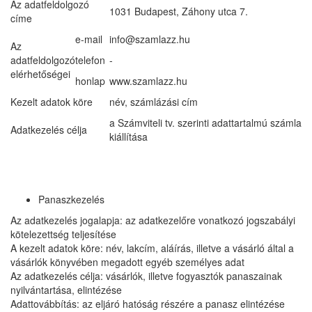
Az adatfeldolgozó
1031 Budapest, Záhony utca 7.
címe
e-mail
info@szamlazz.hu
Az
adatfeldolgozó
telefon
-
elérhetőségei
honlap
www.szamlazz.hu
Kezelt adatok köre
név, számlázási cím
a Számviteli tv. szerinti adattartalmú számla
Adatkezelés célja
kiállítása
Panaszkezelés
Az adatkezelés jogalapja: az adatkezelőre vonatkozó jogszabályi
kötelezettség teljesítése
A kezelt adatok köre: név, lakcím, aláírás, illetve a vásárló által a
vásárlók könyvében megadott egyéb személyes adat
Az adatkezelés célja: vásárlók, illetve fogyasztók panaszainak
nyilvántartása, elintézése
Adattovábbítás: az eljáró hatóság részére a panasz elintézése