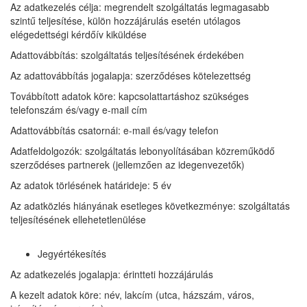
Az adatkezelés célja: megrendelt szolgáltatás legmagasabb
szintű teljesítése, külön hozzájárulás esetén utólagos
elégedettségi kérdőív kiküldése
Adattovábbítás: szolgáltatás teljesítésének érdekében
Az adattovábbítás jogalapja: szerződéses kötelezettség
Továbbított adatok köre: kapcsolattartáshoz szükséges
telefonszám és/vagy e-mail cím
Adattovábbítás csatornái: e-mail és/vagy telefon
Adatfeldolgozók: szolgáltatás lebonyolításában közreműködő
szerződéses partnerek (jellemzően az idegenvezetők)
Az adatok törlésének határideje: 5 év
Az adatközlés hiányának esetleges következménye: szolgáltatás
teljesítésének ellehetetlenülése
Jegyértékesítés
Az adatkezelés jogalapja: érintteti hozzájárulás
A kezelt adatok köre: név, lakcím (utca, házszám, város,