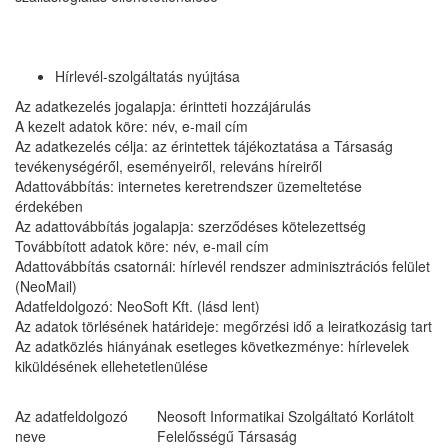
Hírlevél-szolgáltatás nyújtása
Az adatkezelés jogalapja: érintteti hozzájárulás
A kezelt adatok köre: név, e-mail cím
Az adatkezelés célja: az érintettek tájékoztatása a Társaság
tevékenységéről, eseményeiről, releváns híreiről
Adattovábbítás: internetes keretrendszer üzemeltetése
érdekében
Az adattovábbítás jogalapja: szerződéses kötelezettség
Továbbított adatok köre: név, e-mail cím
Adattovábbítás csatornái: hírlevél rendszer adminisztrációs felület
(NeoMail)
Adatfeldolgozó: NeoSoft Kft. (lásd lent)
Az adatok törlésének határideje: megőrzési idő a leiratkozásig tart
Az adatközlés hiányának esetleges következménye: hírlevelek
kiküldésének ellehetetlenülése
Az adatfeldolgozó
Neosoft Informatikai Szolgáltató Korlátolt
neve
Felelősségű Társaság