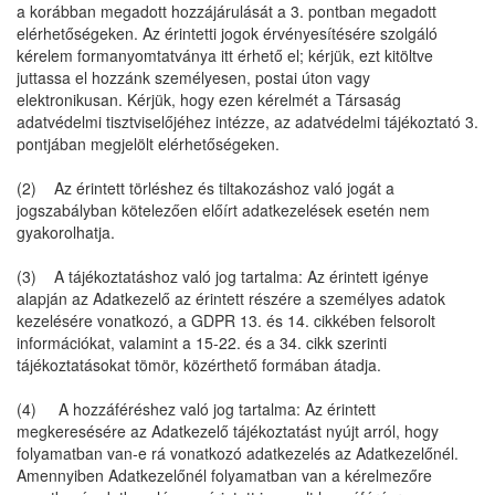
a korábban megadott hozzájárulását a 3. pontban megadott
elérhetőségeken. Az érintetti jogok érvényesítésére szolgáló
kérelem formanyomtatványa itt érhető el; kérjük, ezt kitöltve
juttassa el hozzánk személyesen, postai úton vagy
elektronikusan. Kérjük, hogy ezen kérelmét a Társaság
adatvédelmi tisztviselőjéhez intézze, az adatvédelmi tájékoztató 3.
pontjában megjelölt elérhetőségeken.
(2) Az érintett törléshez és tiltakozáshoz való jogát a
jogszabályban kötelezően előírt adatkezelések esetén nem
gyakorolhatja.
(3) A tájékoztatáshoz való jog tartalma: Az érintett igénye
alapján az Adatkezelő az érintett részére a személyes adatok
kezelésére vonatkozó, a GDPR 13. és 14. cikkében felsorolt
információkat, valamint a 15-22. és a 34. cikk szerinti
tájékoztatásokat tömör, közérthető formában átadja.
(4) A hozzáféréshez való jog tartalma: Az érintett
megkeresésére az Adatkezelő tájékoztatást nyújt arról, hogy
folyamatban van-e rá vonatkozó adatkezelés az Adatkezelőnél.
Amennyiben Adatkezelőnél folyamatban van a kérelmezőre