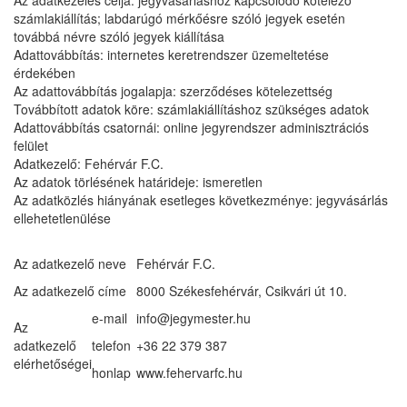
Az adatkezelés célja: jegyvásárláshoz kapcsolódó kötelező
számlakiállítás; labdarúgó mérkőésre szóló jegyek esetén
továbbá névre szóló jegyek kiállítása
Adattovábbítás: internetes keretrendszer üzemeltetése
érdekében
Az adattovábbítás jogalapja: szerződéses kötelezettség
Továbbított adatok köre: számlakiállításhoz szükséges adatok
Adattovábbítás csatornái: online jegyrendszer adminisztrációs
felület
Adatkezelő: Fehérvár F.C.
Az adatok törlésének határideje: ismeretlen
Az adatközlés hiányának esetleges következménye: jegyvásárlás
ellehetetlenülése
Az adatkezelő neve
Fehérvár F.C.
Az adatkezelő címe
8000 Székesfehérvár, Csikvári út 10.
e-mail
info@jegymester.hu
Az
adatkezelő
telefon
+36 22 379 387
elérhetőségei
honlap
www.fehervarfc.hu