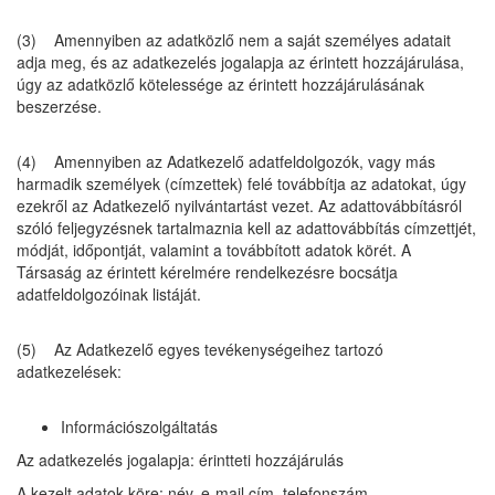
(3) Amennyiben az adatközlő nem a saját személyes adatait
adja meg, és az adatkezelés jogalapja az érintett hozzájárulása,
úgy az adatközlő kötelessége az érintett hozzájárulásának
beszerzése.
(4) Amennyiben az Adatkezelő adatfeldolgozók, vagy más
harmadik személyek (címzettek) felé továbbítja az adatokat, úgy
ezekről az Adatkezelő nyilvántartást vezet. Az adattovábbításról
szóló feljegyzésnek tartalmaznia kell az adattovábbítás címzettjét,
módját, időpontját, valamint a továbbított adatok körét. A
Társaság az érintett kérelmére rendelkezésre bocsátja
adatfeldolgozóinak listáját.
(5) Az Adatkezelő egyes tevékenységeihez tartozó
adatkezelések:
Információszolgáltatás
Az adatkezelés jogalapja: érintteti hozzájárulás
A kezelt adatok köre: név, e-mail cím, telefonszám