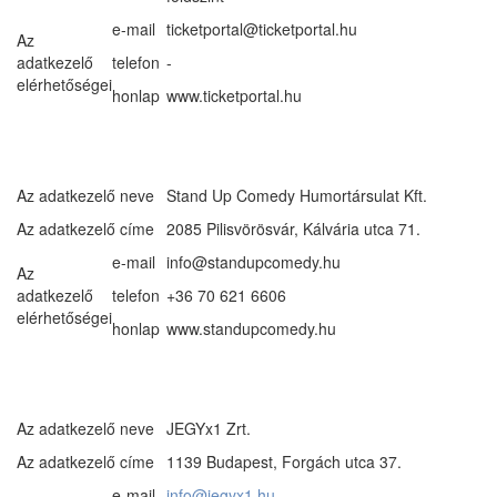
e-mail
ticketportal@ticketportal.hu
Az
adatkezelő
telefon
-
elérhetőségei
honlap
www.ticketportal.hu
Az adatkezelő neve
Stand Up Comedy Humortársulat Kft.
Az adatkezelő címe
2085 Pilisvörösvár, Kálvária utca 71.
e-mail
info@standupcomedy.hu
Az
adatkezelő
telefon
+36 70 621 6606
elérhetőségei
honlap
www.standupcomedy.hu
Az adatkezelő neve
JEGYx1 Zrt.
Az adatkezelő címe
1139 Budapest, Forgách utca 37.
e-mail
info@jegyx1.hu