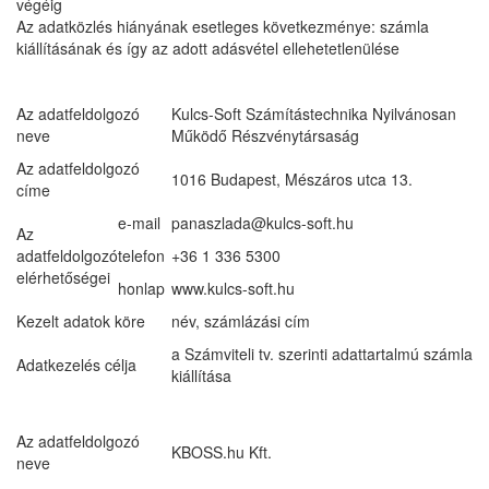
végéig
Az adatközlés hiányának esetleges következménye: számla
kiállításának és így az adott adásvétel ellehetetlenülése
Az adatfeldolgozó
Kulcs-Soft Számítástechnika Nyilvánosan
neve
Működő Részvénytársaság
Az adatfeldolgozó
1016 Budapest, Mészáros utca 13.
címe
e-mail
panaszlada@kulcs-soft.hu
Az
adatfeldolgozó
telefon
+36 1 336 5300
elérhetőségei
honlap
www.kulcs-soft.hu
Kezelt adatok köre
név, számlázási cím
a Számviteli tv. szerinti adattartalmú számla
Adatkezelés célja
kiállítása
Az adatfeldolgozó
KBOSS.hu Kft.
neve