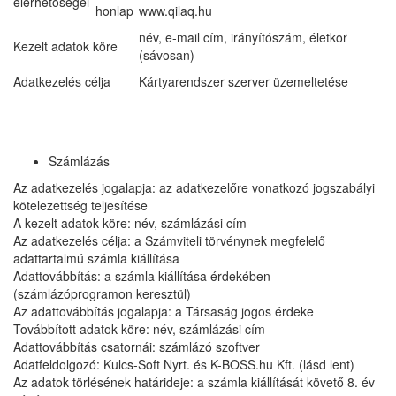
elérhetőségei
honlap
www.qilaq.hu
név, e-mail cím, irányítószám, életkor
Kezelt adatok köre
(sávosan)
Adatkezelés célja
Kártyarendszer szerver üzemeltetése
Számlázás
Az adatkezelés jogalapja: az adatkezelőre vonatkozó jogszabályi
kötelezettség teljesítése
A kezelt adatok köre: név, számlázási cím
Az adatkezelés célja: a Számviteli törvénynek megfelelő
adattartalmú számla kiállítása
Adattovábbítás: a számla kiállítása érdekében
(számlázóprogramon keresztül)
Az adattovábbítás jogalapja: a Társaság jogos érdeke
Továbbított adatok köre: név, számlázási cím
Adattovábbítás csatornái: számlázó szoftver
Adatfeldolgozó: Kulcs-Soft Nyrt. és K-BOSS.hu Kft. (lásd lent)
Az adatok törlésének határideje: a számla kiállítását követő 8. év