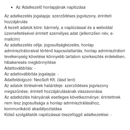
Az Adatkezelő honlapjának naplózása
Az adatkezelés jogalapja: szerződéses jogviszony, érintteti
hozzájárulás
A kezelt adatok köre: bármely, a naplózással és a weboldal
üzemeltetésével érintett személyes adat (jellemzően név, e-
mailcím)
Az adatkezelés célja: jogosultságkezelés, honlap
adminisztrátoraival történő kapcsolattartás, honlap adminisztrátori
tevékenység követése könnyebb tartalom szerkesztés érdekében,
hibakeresés megkönnyítése
Adattovábbítás: -
Az adattovábbítás jogalapja: -
Adatfeldolgozó: NeoSoft Kft. (lásd lent)
Az adatok törlésének határideje: szerződéses jogviszony
megszűnése, érintett hozzájárulásának visszavonása
Az adatközlés hiányának esetleges következménye: érintettnek
nem lesz jogosultsága a honlap adminisztrálásához,
kommunikáció akadályoztatása
Külső szolgáltatók naplózással összefüggő adatkezelése: -