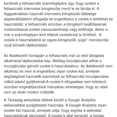
kerülnek a felhasználó számítógépére úgy, hogy azokat a
felhasználó internetes böngészője menti le és tárolja el. A
leggyakrabban használt internetes böngészők többsége
alapbeállításként elfogadja és engedélyezi a cookie-k letöltését és
használatát, a felhasználó azonban a böngésző beállításainak
módosításával ezeket visszautasíthatja vagy letilthatja, illetve a
már a számítógépen lévő eltárolt cookiek-kat is törölheti. A
cookie-k használatáról az egyes böngészők „súgó” menüpontja
nyújt bővebb tájékoztatást.
Az Adatkezelő honlapján a felhasználó már az első látogatás
alkalmával tájékoztatást kap, illetőleg hozzájárulást adhat a
hozzájárulást igénylő cookie-k használatához. Az Adatkezelő nem
alkalmaz és nem is engedélyez olyan cookie-kat, amelyek
segítségével harmadik személyek az felhasználó hozzájárulása
nélkül adatot gyűjthetnek.A cookie-k elfogadása nem kötelező,
azonban engedélyezésük hiányában lehetséges, hogy az oldal
nem az elvárt módon működik.
A Társaság weboldala többek között a Google Analytics
webanalitikai szolgáltatást használja. A Google Analytics olyan
cookie-kat használ, amelyek célja, hogy segítse a weboldal
használatának elemzését. A cookie-k által generált, a honlap