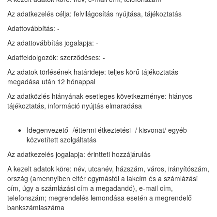
Az adatkezelés célja: felvilágosítás nyújtása, tájékoztatás
Adattovábbítás: -
Az adattovábbítás jogalapja: -
Adatfeldolgozók: szerződéses: -
Az adatok törlésének határideje: teljes körű tájékoztatás
megadása után 12 hónappal
Az adatközlés hiányának esetleges következménye: hiányos
tájékoztatás, információ nyújtás elmaradása
Idegenvezető- /éttermi étkeztetési- / kisvonat/ egyéb
közvetített szolgáltatás
Az adatkezelés jogalapja: érintteti hozzájárulás
A kezelt adatok köre: név, utcanév, házszám, város, irányítószám,
ország (amennyiben eltér egymástól a lakcím és a számlázási
cím, úgy a számlázási cím a megadandó), e-mail cím,
telefonszám; megrendelés lemondása esetén a megrendelő
bankszámlaszáma