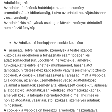
Adatfeldolgozó: -
Az adatok törlésének határideje: az adott esemény
promótálásának időtartamáig, illetve az érintett hozzájárulásának
visszavonásáig
Az adatközlés hiányának esetleges következménye: érintettről
nem készül fénykép
Az Adatkezelő honlapjának cookie-kezelése
A Társaság, illetve harmadik személyek a testre szabott
kiszolgálás érdekében a felhasználó számítógépén kis
adatcsomagokat (ún. „cookie”-t) helyeznek el, amelyek
funkciójukat tekintve lehetnek munkamenet, használatot
támogató, hirdetésekhez kapcsolódó vagy teljesítményt biztosító
cookie-k. A cookie-k alkalmazásával a Társaság, mint a weboldal
tulajdonosa, az annak üzemeltetését végző adatfeldolgozó,
valamint a harmadik személy által elhelyezett cookie-k tulajdnosai
a látogatókról automatikusan keletkező információkat kapnak,
amelyek közül a látogató internetprotokoll-címe (IP-címe) és
honlaplátogatási, vásárlási, stb. szokásai személyes adatnak
minősülnek.
A cookie-k a weboldalon keresztül a weboldal használatával