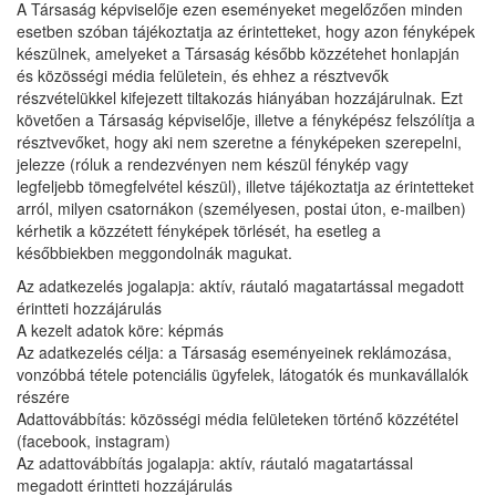
A Társaság képviselője ezen eseményeket megelőzően minden
esetben szóban tájékoztatja az érintetteket, hogy azon fényképek
készülnek, amelyeket a Társaság később közzétehet honlapján
és közösségi média felületein, és ehhez a résztvevők
részvételükkel kifejezett tiltakozás hiányában hozzájárulnak. Ezt
követően a Társaság képviselője, illetve a fényképész felszólítja a
résztvevőket, hogy aki nem szeretne a fényképeken szerepelni,
jelezze (róluk a rendezvényen nem készül fénykép vagy
legfeljebb tömegfelvétel készül), illetve tájékoztatja az érintetteket
arról, milyen csatornákon (személyesen, postai úton, e-mailben)
kérhetik a közzétett fényképek törlését, ha esetleg a
későbbiekben meggondolnák magukat.
Az adatkezelés jogalapja: aktív, ráutaló magatartással megadott
érintteti hozzájárulás
A kezelt adatok köre: képmás
Az adatkezelés célja: a Társaság eseményeinek reklámozása,
vonzóbbá tétele potenciális ügyfelek, látogatók és munkavállalók
részére
Adattovábbítás: közösségi média felületeken történő közzététel
(facebook, instagram)
Az adattovábbítás jogalapja: aktív, ráutaló magatartással
megadott érintteti hozzájárulás