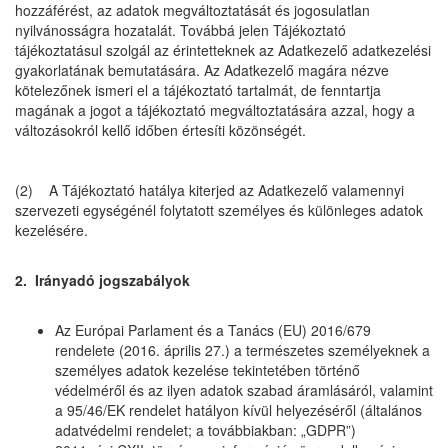
hozzáférést, az adatok megváltoztatását és jogosulatlan
nyilvánosságra hozatalát. Továbbá jelen Tájékoztató
tájékoztatásul szolgál az érintetteknek az Adatkezelő adatkezelési
gyakorlatának bemutatására. Az Adatkezelő magára nézve
kötelezőnek ismeri el a tájékoztató tartalmát, de fenntartja
magának a jogot a tájékoztató megváltoztatására azzal, hogy a
változásokról kellő időben értesíti közönségét.
(2) A Tájékoztató hatálya kiterjed az Adatkezelő valamennyi
szervezeti egységénél folytatott személyes és különleges adatok
kezelésére.
2. Irányadó jogszabályok
Az Európai Parlament és a Tanács (EU) 2016/679
rendelete (2016. április 27.) a természetes személyeknek a
személyes adatok kezelése tekintetében történő
védelméről és az ilyen adatok szabad áramlásáról, valamint
a 95/46/EK rendelet hatályon kívül helyezéséről (általános
adatvédelmi rendelet; a továbbiakban: „GDPR”)