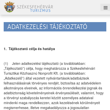
ADATKEZELÉSI TÁJÉKOZTATÓ
1. Tájékoztató célja és hatálya
(1) Jelen adatkezelési tájékoztató (a továbbiakban:
„Tájékoztató”) célja, hogy meghatározza a Székesfehérvári
Turisztikai Közhasznú Nonprofit Kft. (a továbbiakban:
„Adatkezelő”) által vezetett nyilvántartások/adatbázisok
felhasználásának törvényes rendjét, biztosítsa az adatvédelem
alkotmányos elveinek, az információs önrendelkezési jognak és
adatbiztonság követelményeinek érvényesülését, valamint, hogy
a törvényi szabályozás keretei között személyes adataival
mindenki maga rendelkezzen, azok kezelésének körülményeit
megismerhesse, illetve megakadályozza a jogosulatlan