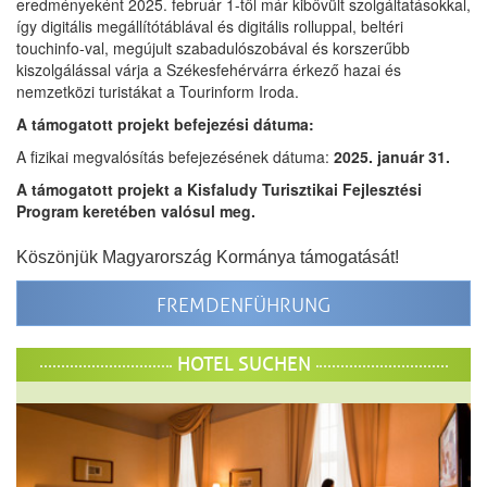
eredményeként 2025. február 1-től már kibővült szolgáltatásokkal,
így digitális megállítótáblával és digitális rolluppal, beltéri
touchinfo-val, megújult szabadulószobával és korszerűbb
kiszolgálással várja a Székesfehérvárra érkező hazai és
nemzetközi turistákat a Tourinform Iroda.
A támogatott projekt befejezési dátuma:
A fizikai megvalósítás befejezésének dátuma:
2025. január 31.
A támogatott projekt a Kisfaludy Turisztikai Fejlesztési
Program keretében valósul meg.
Köszönjük Magyarország Kormánya támogatását!
FREMDENFÜHRUNG
HOTEL SUCHEN