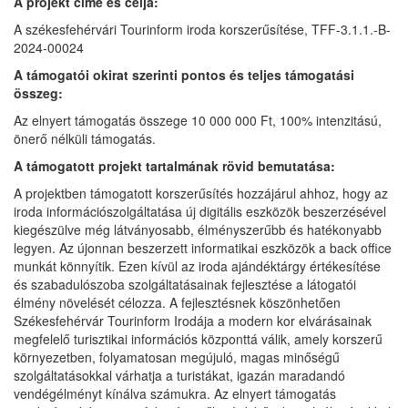
A projekt címe és célja:
A székesfehérvári Tourinform iroda korszerűsítése, TFF-3.1.1.-B-
2024-00024
A támogatói okirat szerinti pontos és teljes támogatási
összeg:
Az elnyert támogatás összege 10 000 000 Ft, 100% intenzitású,
önerő nélküli támogatás.
A támogatott projekt tartalmának rövid bemutatása:
A projektben támogatott korszerűsítés hozzájárul ahhoz, hogy az
iroda információszolgáltatása új digitális eszközök beszerzésével
kiegészülve még látványosabb, élményszerűbb és hatékonyabb
legyen. Az újonnan beszerzett informatikai eszközök a back office
munkát könnyítik. Ezen kívül az iroda ajándéktárgy értékesítése
és szabadulószoba szolgáltatásainak fejlesztése a látogatói
élmény növelését célozza. A fejlesztésnek köszönhetően
Székesfehérvár Tourinform Irodája a modern kor elvárásainak
megfelelő turisztikai információs központtá válik, amely korszerű
környezetben, folyamatosan megújuló, magas minőségű
szolgáltatásokkal várhatja a turistákat, igazán maradandó
vendégélményt kínálva számukra. Az elnyert támogatás