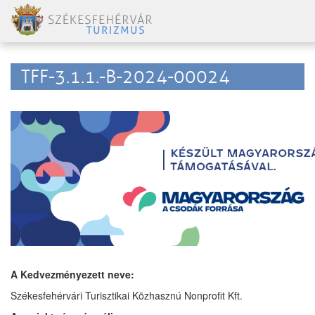
TFF-3.1.1.-B-2024-00024
A Kedvezményezett neve:
Székesfehérvári Turisztikai Közhasznú Nonprofit Kft.