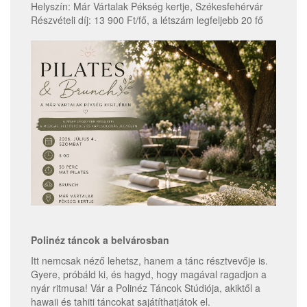
Helyszín: Már Vártalak Pékség kertje, Székesfehérvár
Részvételi díj: 13 900 Ft/fő, a létszám legfeljebb 20 fő
Polinéz táncok a belvárosban
Itt nemcsak néző lehetsz, hanem a tánc résztvevője is.
Gyere, próbáld ki, és hagyd, hogy magával ragadjon a
nyár ritmusa! Vár a Polinéz Táncok Stúdiója, akiktől a
hawaii és tahiti táncokat sajátíthatjátok el.