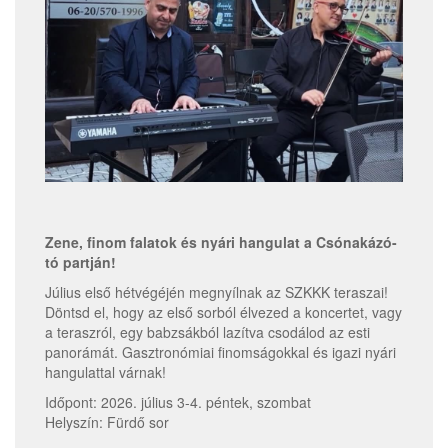
Zene, finom falatok és nyári hangulat a Csónakázó-
tó partján!
Július első hétvégéjén megnyílnak az SZKKK teraszai!
Döntsd el, hogy az első sorból élvezed a koncertet, vagy
a teraszról, egy babzsákból lazítva csodálod az esti
panorámát. Gasztronómiai finomságokkal és igazi nyári
hangulattal várnak!
Időpont: 2026. július 3-4. péntek, szombat
Helyszín: Fürdő sor