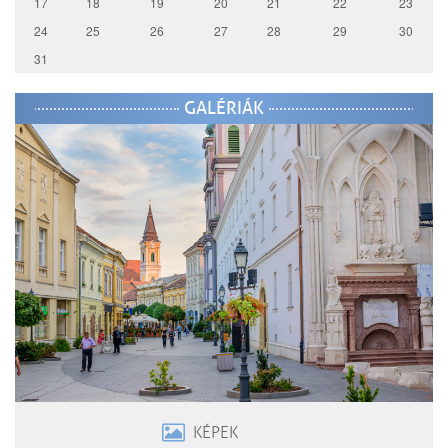
17
18
19
20
21
22
23
24
25
26
27
28
29
30
31
GALÉRIÁK
KÉPEK