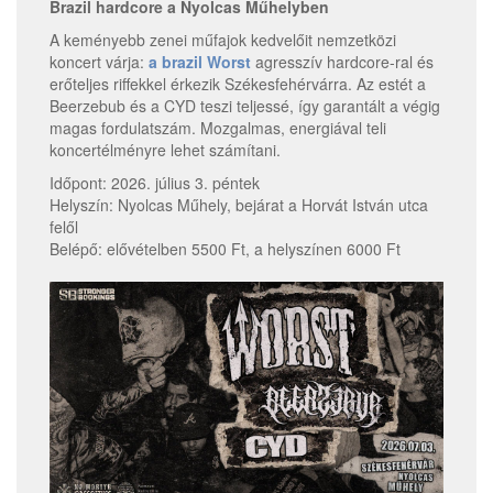
Brazil hardcore a Nyolcas Műhelyben
A keményebb zenei műfajok kedvelőit nemzetközi
koncert várja:
a brazil Worst
agresszív hardcore-ral és
erőteljes riffekkel érkezik Székesfehérvárra. Az estét a
Beerzebub és a CYD teszi teljessé, így garantált a végig
magas fordulatszám. Mozgalmas, energiával teli
koncertélményre lehet számítani.
Időpont: 2026. július 3. péntek
Helyszín: Nyolcas Műhely, bejárat a Horvát István utca
felől
Belépő: elővételben 5500 Ft, a helyszínen 6000 Ft