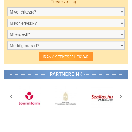
Tervezze meg...
IRÁNY SZÉKESFEHÉRVÁR!
PARTNEREINK