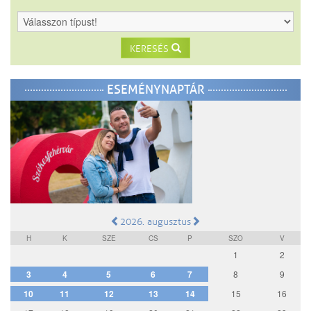
KERESÉS
ESEMÉNYNAPTÁR
2026. augusztus
H
K
SZE
CS
P
SZO
V
1
2
3
4
5
6
7
8
9
10
11
12
13
14
15
16