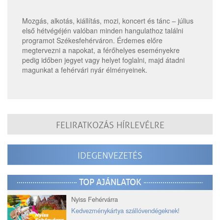
Mozgás, alkotás, kiállítás, mozi, koncert és tánc – július
első hétvégéjén valóban minden hangulathoz találni
programot Székesfehérváron. Érdemes előre
megtervezni a napokat, a férőhelyes eseményekre
pedig időben jegyet vagy helyet foglalni, majd átadni
magunkat a fehérvári nyár élményeinek.
FELIRATKOZÁS HÍRLEVÉLRE
IDEGENVEZETÉS
TOP AJÁNLATOK
Nyiss Fehérvárra
Kedvezménykártya szállóvendégeknek!