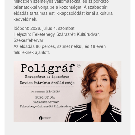
miközben személyes vallomásokkal és sziporkázó
pillanatokkal vonja be a közönséget. A szabadtéri
előadás tartalmas esti kikapcsolódást kínál a kultúra
kedvelőinek.
Időpont: 2026. július 4. szombat
Helyszín: Feketehegy-Szárazréti Kultúrudvar,
Székesfehérvár
Az előadás 80 perces, szünet nélkül, és 16 éven
felülieknek ajánlott.