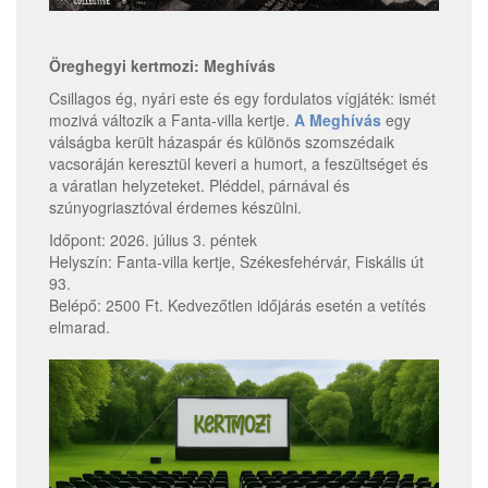
Öreghegyi kertmozi: Meghívás
Csillagos ég, nyári este és egy fordulatos vígjáték: ismét
mozivá változik a Fanta-villa kertje.
A Meghívás
egy
válságba került házaspár és különös szomszédaik
vacsoráján keresztül keveri a humort, a feszültséget és
a váratlan helyzeteket. Pléddel, párnával és
szúnyogriasztóval érdemes készülni.
Időpont: 2026. július 3. péntek
Helyszín: Fanta-villa kertje, Székesfehérvár, Fiskális út
93.
Belépő: 2500 Ft. Kedvezőtlen időjárás esetén a vetítés
elmarad.