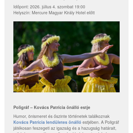
Időpont: 2026. július 4. szombat 19:00
Helyszín: Mercure Magyar Király Hotel előtt
Poligráf – Kovács Patrícia önálló estje
Humor, önismeret és őszinte történetek találkoznak
Kovács Patrícia lendületes önálló
estjében. A Poligráf
játékosan feszegeti az igazság és a hazugság határait,