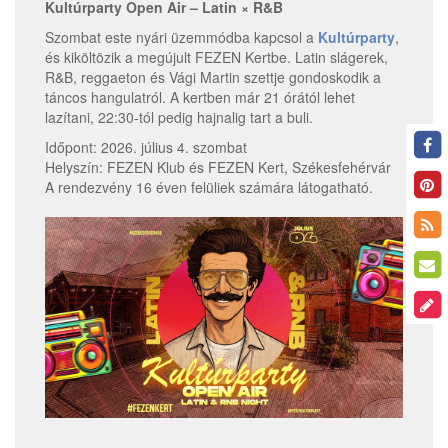
Kultúrparty Open Air – Latin × R&B
Szombat este nyári üzemmódba kapcsol a
Kultúrparty
,
és kiköltözik a megújult FEZEN Kertbe. Latin slágerek,
R&B, reggaeton és Vági Martin szettje gondoskodik a
táncos hangulatról. A kertben már 21 órától lehet
lazítani, 22:30-tól pedig hajnalig tart a buli.
Időpont: 2026. július 4. szombat
Helyszín: FEZEN Klub és FEZEN Kert, Székesfehérvár
A rendezvény 16 éven felüliek számára látogatható.