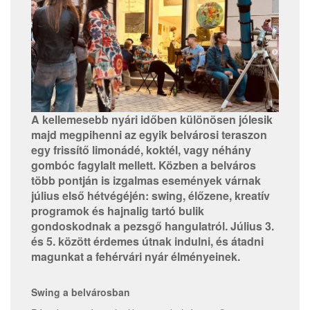
A kellemesebb nyári időben különösen jólesik
majd megpihenni az egyik belvárosi teraszon
egy frissítő limonádé, koktél, vagy néhány
gombóc fagylalt mellett. Közben a belváros
több pontján is izgalmas események várnak
július első hétvégéjén: swing, élőzene, kreatív
programok és hajnalig tartó bulik
gondoskodnak a pezsgő hangulatról. Július 3.
és 5. között érdemes útnak indulni, és átadni
magunkat a fehérvári nyár élményeinek.
Swing a belvárosban