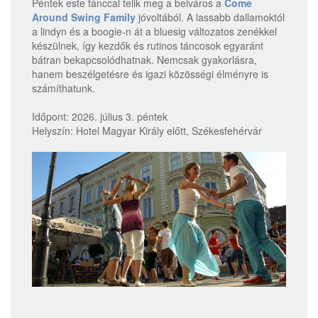
Péntek este tánccal telik meg a belváros a
Come
Around Swing Family
jóvoltából. A lassabb dallamoktól
a lindyn és a boogie-n át a bluesig változatos zenékkel
készülnek, így kezdők és rutinos táncosok egyaránt
bátran bekapcsolódhatnak. Nemcsak gyakorlásra,
hanem beszélgetésre és igazi közösségi élményre is
számíthatunk.
Időpont: 2026. július 3. péntek
Helyszín: Hotel Magyar Király előtt, Székesfehérvár