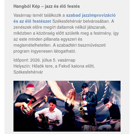
Hangból Kép – jazz és élő festés
Vasárnap ismét találkozik a
szabad jazzimprovizáció
és az élő festészet
Székesfehérvár belvárosában. A
zenészek előre megírt dallamok nélkül játszanak,
miközben a közönség előtt születik meg a festmény, így
az este minden pillanata egyszeri és
megismételhetetlen. A szabadtéri összművészeti
program ingyenesen látogatható.
Időpont: 2026. július 5. vasárnap
Helyszín: Hősök tere, a Fekvő katona előtt,
Székesfehérvár