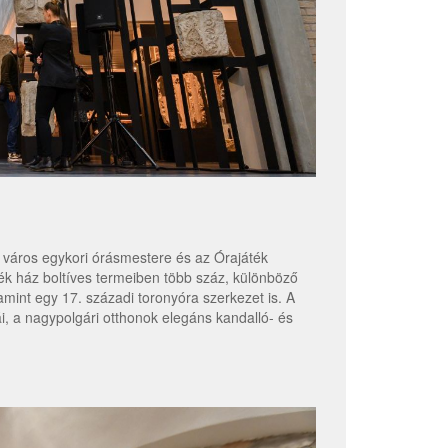
A város egykori órásmestere és az Órajáték
k ház boltíves termeiben több száz, különböző
lamint egy 17. századi toronyóra szerkezet is. A
, a nagypolgári otthonok elegáns kandalló- és