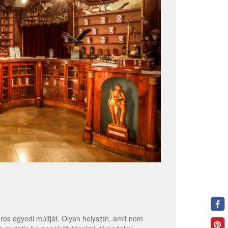
áros egyedi múltját. Olyan helyszín, amit nem