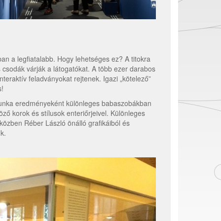
an a legfiatalabb. Hogy lehetséges ez? A titokra
s csodák várják a látogatókat. A több ezer darabos
teraktív feladványokat rejtenek. Igazi „kötelező”
!
őmunka eredményeként különleges babaszobákban
öző korok és stílusok enteriőrjeivel. Különleges
miközben Réber László önálló grafikáiból és
k.