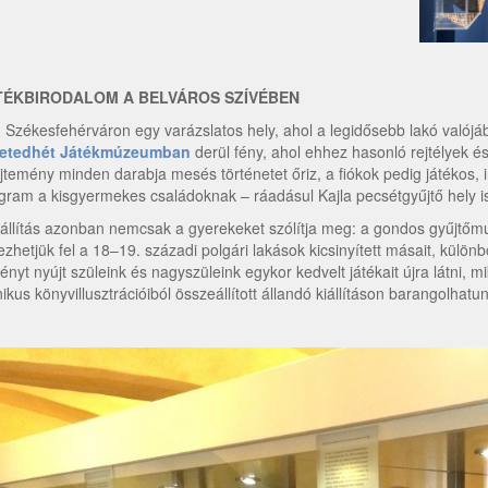
TÉKBIRODALOM A BELVÁROS SZÍVÉBEN
 Székesfehérváron egy varázslatos hely, ahol a legidősebb lakó valójáb
etedhét Játékmúzeumban
derül fény, ahol ehhez hasonló rejtélyek é
jtemény minden darabja mesés történetet őriz, a fiókok pedig játékos, in
gram a kisgyermekes családoknak – ráadásul Kajla pecsétgyűjtő hely is
iállítás azonban nemcsak a gyerekeket szólítja meg: a gondos gyűjt
ezhetjük fel a 18–19. századi polgári lakások kicsinyített másait, különb
ényt nyújt szüleink és nagyszüleink egykor kedvelt játékait újra látni, 
nikus könyvillusztrációiból összeállított állandó kiállításon barangolhatun