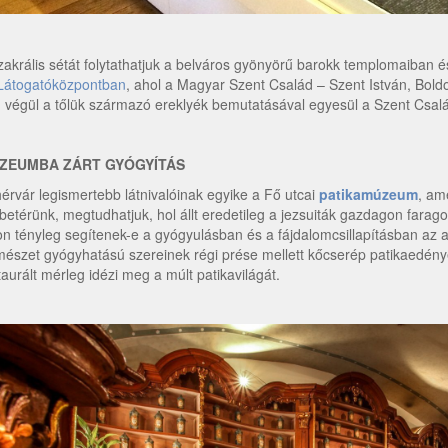
zakrális sétát folytathatjuk a belváros gyönyörű barokk templomaiban 
Látogatóközpontban
, ahol a Magyar Szent Család – Szent István, Bold
 végül a tőlük származó ereklyék bemutatásával egyesül a Szent Csal
ZEUMBA ZÁRT GYÓGYÍTÁS
érvár legismertebb látnivalóinak egyike a Fő utcai
patikamúzeum
, am
betérünk, megtudhatjuk, hol állt eredetileg a jezsuiták gazdagon faragott
on tényleg segítenek-e a gyógyulásban és a fájdalomcsillapításban az ar
mészet gyógyhatású szereinek régi prése mellett kőcserép patikaedények
taurált mérleg idézi meg a múlt patikavilágát.