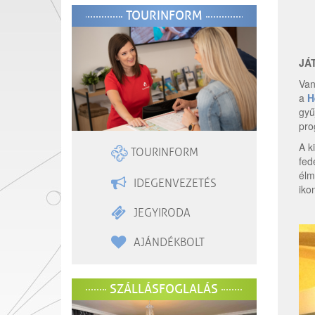
TOURINFORM
JÁ
Van
a
H
gyű
pro
A k
TOURINFORM
fed
élm
IDEGENVEZETÉS
iko
JEGYIRODA
AJÁNDÉKBOLT
SZÁLLÁSFOGLALÁS