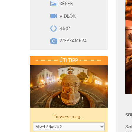
KÉPEK
VIDEÓK
360°
WEBKAMERA
ÚTI TIPP
SO
Tervezze meg...
Szé