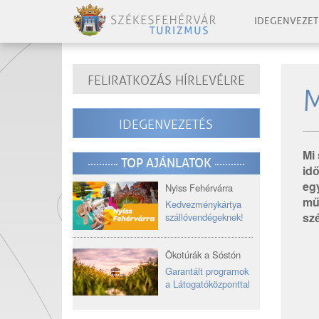
IDEGENVEZET
FELIRATKOZÁS HÍRLEVÉLRE
M
IDEGENVEZETÉS
Mi 
TOP AJÁNLATOK
idő
eg
Nyiss Fehérvárra
mű
Kedvezménykártya
sz
szállóvendégeknek!
Ökotúrák a Sóstón
Garantált programok
a Látogatóközponttal