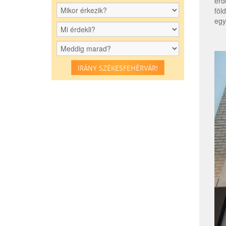
érd
föl
egy
IRÁNY SZÉKESFEHÉRVÁR!