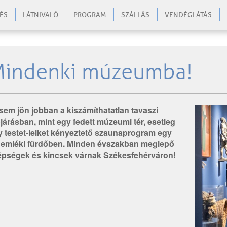
ÉS
LÁTNIVALÓ
PROGRAM
SZÁLLÁS
VENDÉGLÁTÁS
indenki múzeumba!
sem jön jobban a kiszámíthatatlan tavaszi
járásban, mint egy fedett múzeumi tér, esetleg
y testet-lelket kényeztető szaunaprogram egy
emléki fürdőben. Minden évszakban meglepő
épségek és kincsek várnak Székesfehérváron!