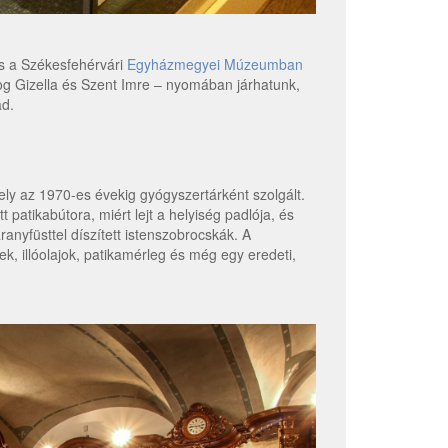
és a Székesfehérvári
Egyházmegyei Múzeumban
og Gizella és Szent Imre – nyomában járhatunk,
ád.
ely az 1970-es évekig gyógyszertárként szolgált.
 patikabútora, miért lejt a helyiség padlója, és
anyfüsttel díszített istenszobrocskák. A
, illóolajok, patikamérleg és még egy eredeti,