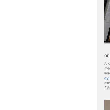
ÓR
A j
meg
kor
gy
asz
Elő