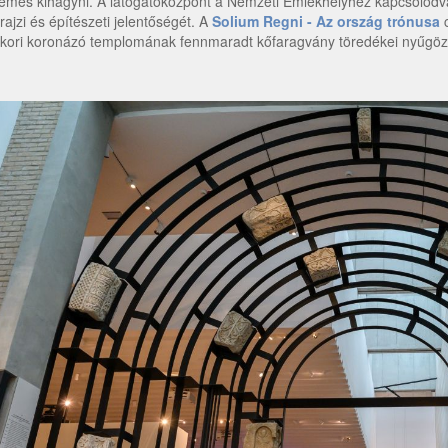
emes kihagyni. A látogatóközpont a Nemzeti Emlékhelyhez kapcsolódva 
drajzi és építészeti jelentőségét. A
Solium Regni - Az ország trónusa
c
kori koronázó templomának fennmaradt kőfaragvány töredékei nyűgözik 