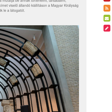
mutatja be annak történelmi, társadalmi,
ímet viselő állandó kiállításon a Magyar Királyság
le a látogatót.