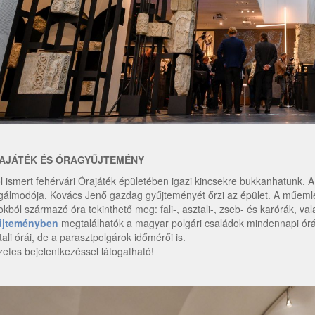
AJÁTÉK ÉS ÓRAGYŰJTEMÉNY
ól ismert fehérvári Órajáték épületében igazi kincsekre bukkanhatunk. 
álmodója, Kovács Jenő gazdag gyűjteményét őrzi az épület. A műemlé
okból származó óra tekinthető meg: fali-, asztali-, zseb- és karórák, va
űjteményben
megtalálhatók a magyar polgári családok mindennapi órái
tali órái, de a parasztpolgárok időmérői is.
zetes bejelentkezéssel látogatható!