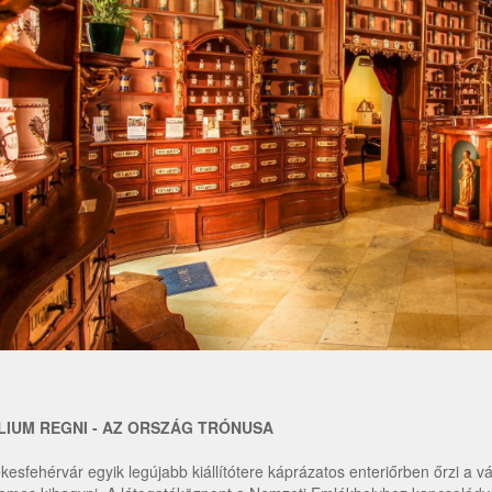
LIUM REGNI - AZ ORSZÁG TRÓNUSA
kesfehérvár egyik legújabb kiállítótere káprázatos enteriőrben őrzi a v