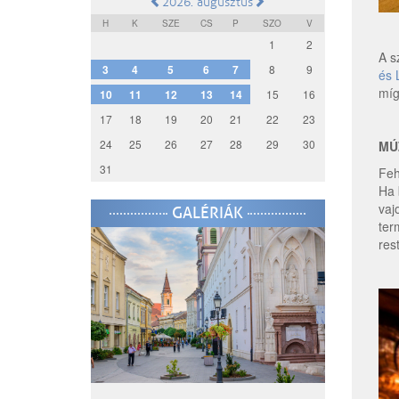
2026. augusztus
H
K
SZE
CS
P
SZO
V
1
2
A s
3
4
5
6
7
8
9
és 
míg
10
11
12
13
14
15
16
17
18
19
20
21
22
23
24
25
26
27
28
29
30
MÚ
31
Feh
Ha 
vaj
GALÉRIÁK
ter
res