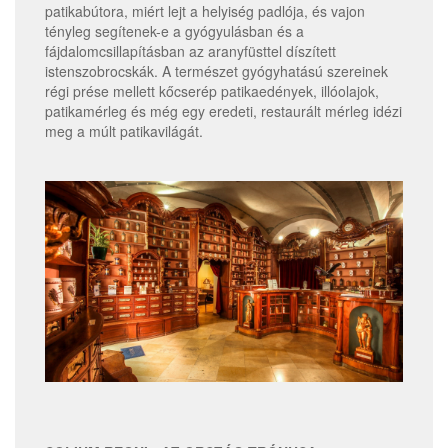
patikabútora, miért lejt a helyiség padlója, és vajon
tényleg segítenek-e a gyógyulásban és a
fájdalomcsillapításban az aranyfüsttel díszített
istenszobrocskák. A természet gyógyhatású szereinek
régi prése mellett kőcserép patikaedények, illóolajok,
patikamérleg és még egy eredeti, restaurált mérleg idézi
meg a múlt patikavilágát.