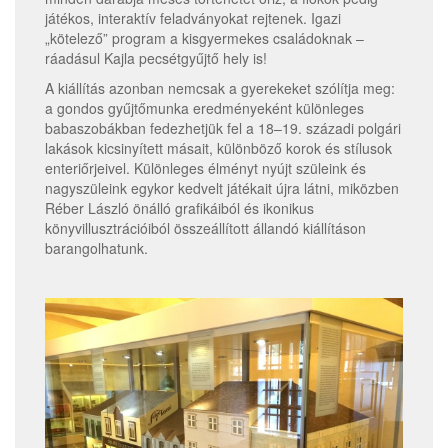
játékos, interaktív feladványokat rejtenek. Igazi
„kötelező” program a kisgyermekes családoknak –
ráadásul Kajla pecsétgyűjtő hely is!
A kiállítás azonban nemcsak a gyerekeket szólítja meg:
a gondos gyűjtőmunka eredményeként különleges
babaszobákban fedezhetjük fel a 18–19. századi polgári
lakások kicsinyített másait, különböző korok és stílusok
enteriőrjeivel. Különleges élményt nyújt szüleink és
nagyszüleink egykor kedvelt játékait újra látni, miközben
Réber László önálló grafikáiból és ikonikus
könyvillusztrációiból összeállított állandó kiállításon
barangolhatunk.