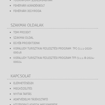
TOURINFORM SZÉKESFEHÉRVÁR
FEHÉRVÁRI AJÁNDÉKBOLT
FEHÉRVÁRI JEGYIRODA
SZAKMAI OLDALAK
TDM PROJEKT
SZAKMAI OLDAL
EGYÉB PROJEKTJEINK
KISFALUDY TURISZTIKAI FEJLESZTÉSI PROGRAM TFC-3.1.1-2020-
00016
KISFALUDY TURISZTIKAI FEJLESZTÉSI PROGRAM TFF-3.1.1.-B-2024-
00024
KAPCSOLAT
ELÉRHETŐSÉGEK
MEGKÖZELÍTÉS
NYITVA TARTÁS
ADATVÉDELMI TÁJÉKOZTATÓ
KÖZÉRDEKŰ ADATOK MEGISMERÉSE