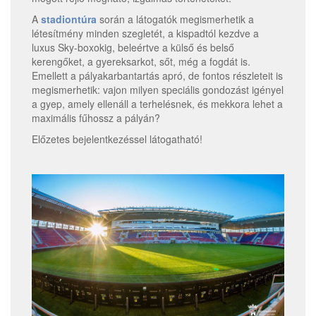
A
stadiontúra
során a látogatók megismerhetik a
létesítmény minden szegletét, a kispadtól kezdve a
luxus Sky-boxokig, beleértve a külső és belső
kerengőket, a gyereksarkot, sőt, még a fogdát is.
Emellett a pályakarbantartás apró, de fontos részleteit is
megismerhetik: vajon milyen speciális gondozást igényel
a gyep, amely ellenáll a terhelésnek, és mekkora lehet a
maximális fűhossz a pályán?
Előzetes bejelentkezéssel látogatható!