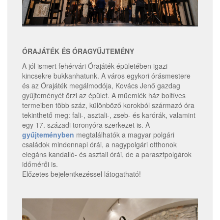
ÓRAJÁTÉK ÉS ÓRAGYŰJTEMÉNY
A jól ismert fehérvári Órajáték épületében igazi
kincsekre bukkanhatunk. A város egykori órásmestere
és az Órajáték megálmodója, Kovács Jenő gazdag
gyűjteményét őrzi az épület. A műemlék ház boltíves
termeiben több száz, különböző korokból származó óra
tekinthető meg: fali-, asztali-, zseb- és karórák, valamint
egy 17. századi toronyóra szerkezet is. A
gyűjteményben
megtalálhatók a magyar polgári
családok mindennapi órái, a nagypolgári otthonok
elegáns kandalló- és asztali órái, de a parasztpolgárok
időmérői is.
Előzetes bejelentkezéssel látogatható!