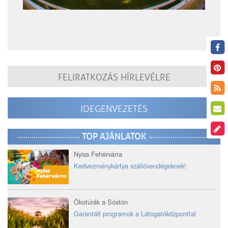
FELIRATKOZÁS HÍRLEVÉLRE
IDEGENVEZETÉS
TOP AJÁNLATOK
Nyiss Fehérvárra
Kedvezménykártya szállóvendégeknek!
Ökotúrák a Sóstón
Garantált programok a Látogatóközponttal