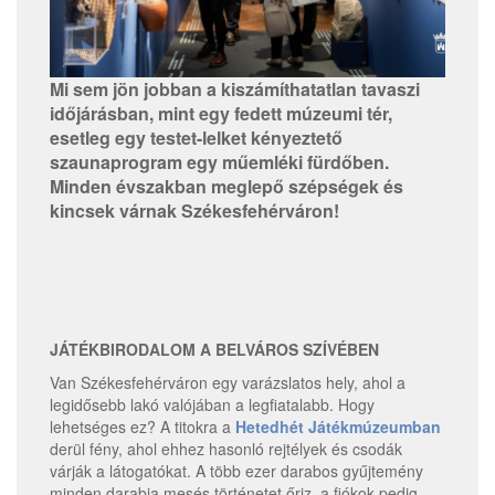
Mi sem jön jobban a kiszámíthatatlan tavaszi
időjárásban, mint egy fedett múzeumi tér,
esetleg egy testet-lelket kényeztető
szaunaprogram egy műemléki fürdőben.
Minden évszakban meglepő szépségek és
kincsek várnak Székesfehérváron!
JÁTÉKBIRODALOM A BELVÁROS SZÍVÉBEN
Van Székesfehérváron egy varázslatos hely, ahol a
legidősebb lakó valójában a legfiatalabb. Hogy
lehetséges ez? A titokra a
Hetedhét Játékmúzeumban
derül fény, ahol ehhez hasonló rejtélyek és csodák
várják a látogatókat. A több ezer darabos gyűjtemény
minden darabja mesés történetet őriz, a fiókok pedig