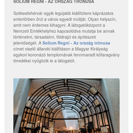
SOLIUM REGNI - AZ ORSZÁG TRÓNUSA
Székesfehérvár egyik legújabb kiállítótere káprázatos
enteriőrben őrzi a város egyedi múltját. Olyan helyszín,
amit nem érdemes kihagyni. A látogatóközpont a
Nemzeti Emlékhelyhez kapcsolódva mutatja be annak
történelmi, társadalmi, földrajzi és építészeti
jelentőségét. A
Solium Regni - Az ország trónusa
címet viselő állandó kiállításon a Magyar Királyság
egykori koronázó templomának fennmaradt kőfaragvány
töredékei nyűgözik le a látogatót.