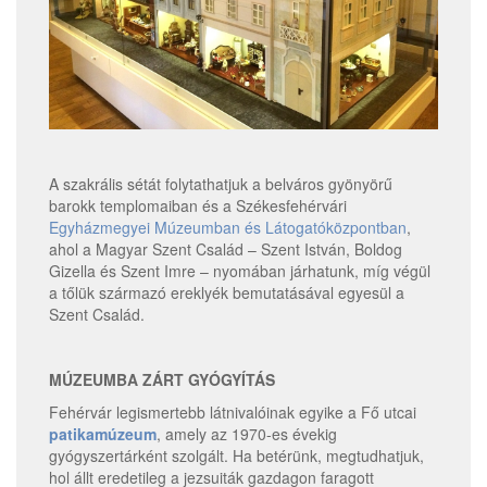
A szakrális sétát folytathatjuk a belváros gyönyörű
barokk templomaiban és a Székesfehérvári
Egyházmegyei Múzeumban és Látogatóközpontban
,
ahol a Magyar Szent Család – Szent István, Boldog
Gizella és Szent Imre – nyomában járhatunk, míg végül
a tőlük származó ereklyék bemutatásával egyesül a
Szent Család.
MÚZEUMBA ZÁRT GYÓGYÍTÁS
Fehérvár legismertebb látnivalóinak egyike a Fő utcai
patikamúzeum
, amely az 1970-es évekig
gyógyszertárként szolgált. Ha betérünk, megtudhatjuk,
hol állt eredetileg a jezsuiták gazdagon faragott