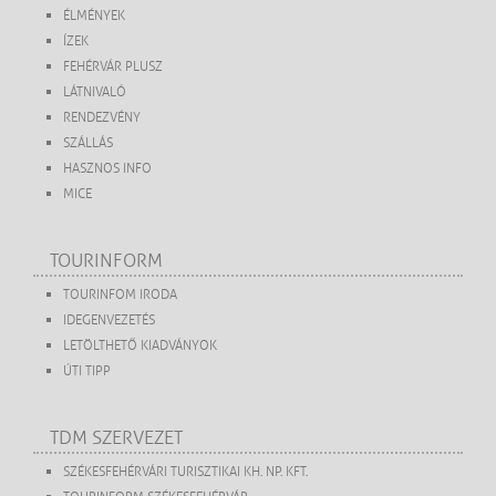
ÉLMÉNYEK
ÍZEK
FEHÉRVÁR PLUSZ
LÁTNIVALÓ
RENDEZVÉNY
SZÁLLÁS
HASZNOS INFO
MICE
TOURINFORM
TOURINFOM IRODA
IDEGENVEZETÉS
LETÖLTHETŐ KIADVÁNYOK
ÚTI TIPP
TDM SZERVEZET
SZÉKESFEHÉRVÁRI TURISZTIKAI KH. NP. KFT.