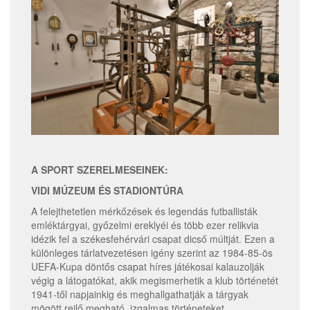
A SPORT SZERELMESEINEK:
VIDI MÚZEUM ÉS STADIONTÚRA
A felejthetetlen mérkőzések és legendás futballisták
emléktárgyai, győzelmi ereklyéi és több ezer relikvia
idézik fel a székesfehérvári csapat dicső múltját. Ezen a
különleges tárlatvezetésen igény szerint az 1984-85-ös
UEFA-Kupa döntős csapat híres játékosai kalauzolják
végig a látogatókat, akik megismerhetik a klub történetét
1941-től napjainkig és meghallgathatják a tárgyak
mögött rejlő megható, izgalmas történeteket.