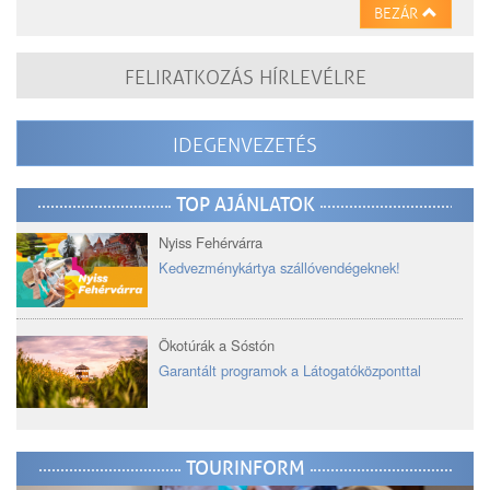
BEZÁR
FELIRATKOZÁS HÍRLEVÉLRE
IDEGENVEZETÉS
TOP AJÁNLATOK
Nyiss Fehérvárra
Kedvezménykártya szállóvendégeknek!
Ökotúrák a Sóstón
Garantált programok a Látogatóközponttal
TOURINFORM