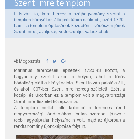
Szent Imre templom
I. István fia, Imre herceg a szájhagyomány szerint a
templom környékén álló palotában született, ezért 1720-
ban – a templom építésének kezdetén – védőszentjének
Szent Imrét, az ifjúság védőszentjét választották.
Megosztás:
Mariánus ferencesek építették 1720-43 között, a
hagyomány szerint azon a helyen, ahol a török
hódoltság előtt a királyi palota, Szent István palotája állt,
és ahol 1007-ben Szent Imre herceg született. Ezért a
közép- és újkorban ez a templom volt a magyarországi
Szent Imre-tisztelet középpontja.
A templom mellett álló kolostor a ferences rend
magyarországi történetében fontos szerepet játszott:
több nagykáptalan helyszíne is volt, majd az újkorban a
rendtartomány újoncképzése folyt itt.