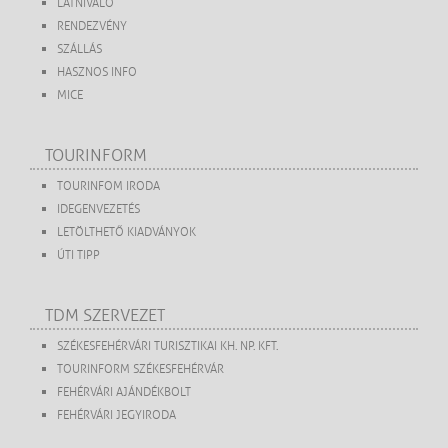
LÁTNIVALÓ
RENDEZVÉNY
SZÁLLÁS
HASZNOS INFO
MICE
TOURINFORM
TOURINFOM IRODA
IDEGENVEZETÉS
LETÖLTHETŐ KIADVÁNYOK
ÚTI TIPP
TDM SZERVEZET
SZÉKESFEHÉRVÁRI TURISZTIKAI KH. NP. KFT.
TOURINFORM SZÉKESFEHÉRVÁR
FEHÉRVÁRI AJÁNDÉKBOLT
FEHÉRVÁRI JEGYIRODA