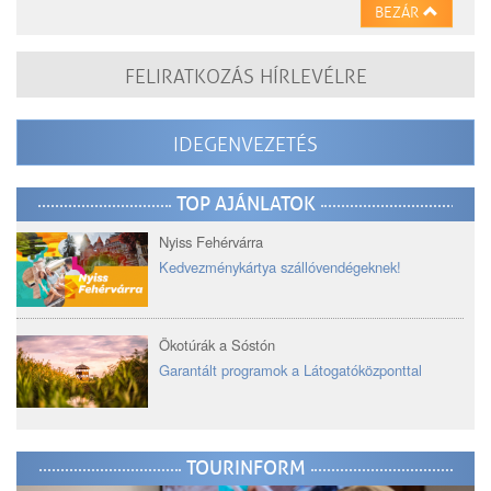
BEZÁR
FELIRATKOZÁS HÍRLEVÉLRE
IDEGENVEZETÉS
TOP AJÁNLATOK
Nyiss Fehérvárra
Kedvezménykártya szállóvendégeknek!
Ökotúrák a Sóstón
Garantált programok a Látogatóközponttal
TOURINFORM