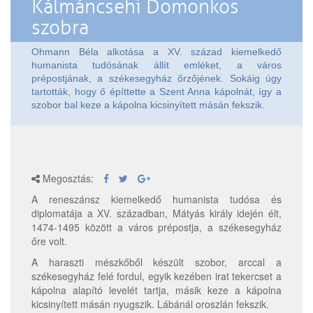
Kálmáncsehi Domonkos
szobra
Ohmann Béla alkotása a XV. század kiemelkedő
humanista tudósának állít emléket, a város
prépostjának, a székesegyház őrzőjének. Sokáig úgy
tartották, hogy ő építtette a Szent Anna kápolnát, így a
szobor bal keze a kápolna kicsinyített másán fekszik.
Megosztás:
A reneszánsz kiemelkedő humanista tudósa és
diplomatája a XV. században, Mátyás király idején élt,
1474-1495 között a város prépostja, a székesegyház
őre volt.
A haraszti mészkőből készült szobor, arccal a
székesegyház felé fordul, egyik kezében irat tekercset a
kápolna alapító levelét tartja, másik keze a kápolna
kicsinyített másán nyugszik. Lábánál oroszlán fekszik.