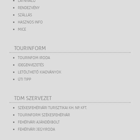
LÁTNIVALÓ
RENDEZVÉNY
SZÁLLÁS
HASZNOS INFO
MICE
TOURINFORM
TOURINFOM IRODA
IDEGENVEZETÉS
LETÖLTHETŐ KIADVÁNYOK
ÚTI TIPP
TDM SZERVEZET
SZÉKESFEHÉRVÁRI TURISZTIKAI KH. NP. KFT.
TOURINFORM SZÉKESFEHÉRVÁR
FEHÉRVÁRI AJÁNDÉKBOLT
FEHÉRVÁRI JEGYIRODA