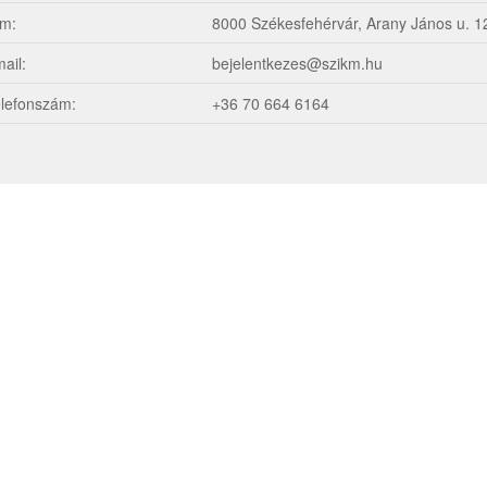
m:
8000 Székesfehérvár, Arany János u. 1
ail:
bejelentkezes@szikm.hu
lefonszám:
+36 70 664 6164