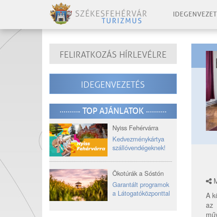
IDEGENVEZET
FELIRATKOZÁS HÍRLEVÉLRE
IDEGENVEZETÉS
TOP AJÁNLATOK
Nyiss Fehérvárra
Kedvezménykártya
szállóvendégeknek!
Ökotúrák a Sóstón
M
Garantált programok
a Látogatóközponttal
A k
az
műv