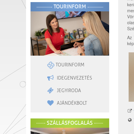
ker
TOURINFORM
mes
Vör
ola
Szé
Az 
kép
TOURINFORM
IDEGENVEZETÉS
JEGYIRODA
AJÁNDÉKBOLT
SZÁLLÁSFOGLALÁS