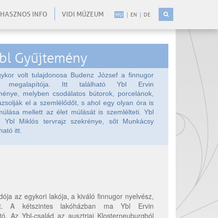
HASZNOS INFO
VIDI MÚZEUM
HU
EN
DE
Ybl Gyűjtemény
kor volt tulajdonosa Budenz József a finnugor
et megalapítója. Itt található Ybl Ervin
énye, melyben csodálatos bútorok, porcelánok,
ázsolják el a szemlélődőt, s ahol egy olyan óra is
úlása mellett az élet múlását is szemlélteti. Ybl
t Ybl Miklós tervrajz szekrénye, sőt Munkácsy
ató itt.
ja az egykori lakója, a kiváló finnugor nyelvész,
lt. A kétszintes lakóházban ma Ybl Ervin
 Az Ybl-család az ausztriai Klosterneuburgból