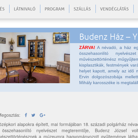
ÉS
LÁTNIVALÓ
PROGRAM
SZÁLLÁS
VENDÉGLÁTÁS
Budenz Ház – 
ZÁRVA!
A névadó, a ház egy
összehasonlító nyelvész
művészettörténész műgyűjtem
kisplasztikák, festmények var
helyet kapott, amely az idő m
Ervin dolgozószobája mellet
Mihály karosszéke is megtalálh
egosztás:
özépkori alapokra épített, mai formájában 18. századi polgárház névadó
 összehasonlító nyelvészet megteremtője, Budenz József vo
észettörténésznek a múzeumra hagyományozott gyűjteménye látható.