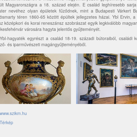
ült Magyarországra a 18. század elején. E család leghíresebb sarja 
ter nevéhez olyan épületek fűződnek, mint a Budapesti Várkert B
ösmarty téren 1860-65 között épültek jellegzetes házai. Ybl Ervin, a
sz középkori és korai reneszánsz szobrászat egyik legkiválóbb magyar
kesfehérvár városára hagyta jelentős gyűjteményét.
Ybl-hagyaték egyrészt a család 18-19. századi bútoraiból, családi ké
ző- és iparművészeti magángyűjteményéből.
www.szikm.hu
Térkép