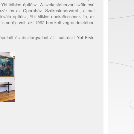
Ybl Miklós építész. A székesfehérvári születésű
azár és az Operaház. Székesfehérvárott, a mai
 kiváló építész, Ybl Miklós unokaöccsének fia, az
 ismerője volt, aki 1962-ben kelt végrendeletében
peiből és dísztárgyaiból áll, másrészt Ybl Ervin