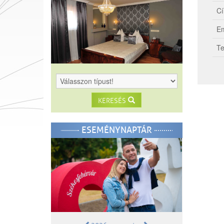
Cí
Em
Te
KERESÉS
ESEMÉNYNAPTÁR