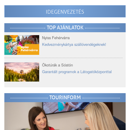
IDEGENVEZETÉS
TOP AJÁNLATOK
Nyiss Fehérvárra
Kedvezménykártya szállóvendégeknek!
Ökotúrák a Sóstón
Garantált programok a Látogatóközponttal
TOURINFORM