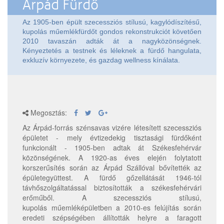
Árpád Fürdő
Az 1905-ben épült szecessziós stílusú, kagylódíszítésű,
kupolás műemlékfürdőt gondos rekonstrukciót követően
2010 tavaszán adták át a nagyközönségnek.
Kényeztetés a testnek és léleknek a fürdő hangulata,
exkluzív környezete, és gazdag wellness kínálata.
Megosztás:
Az Árpád-forrás szénsavas vizére létesített szecessziós
épületet - mely évtizedekig tisztasági fürdőként
funkcionált - 1905-ben adtak át Székesfehérvár
közönségének. A 1920-as éves elején folytatott
korszerűsítés során az Árpád Szállóval bővítették az
épületegyüttest. A fürdő gőzellátását 1946-tól
távhőszolgáltatással biztosították a székesfehérvári
erőműből. A szecessziós stílusú,
kupolás műemléképületben a 2010-es felújítás során
eredeti szépségében állították helyre a faragott