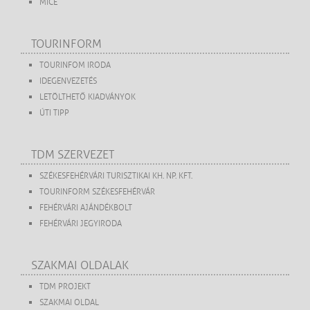
MICE
TOURINFORM
TOURINFOM IRODA
IDEGENVEZETÉS
LETÖLTHETŐ KIADVÁNYOK
ÚTI TIPP
TDM SZERVEZET
SZÉKESFEHÉRVÁRI TURISZTIKAI KH. NP. KFT.
TOURINFORM SZÉKESFEHÉRVÁR
FEHÉRVÁRI AJÁNDÉKBOLT
FEHÉRVÁRI JEGYIRODA
SZAKMAI OLDALAK
TDM PROJEKT
SZAKMAI OLDAL