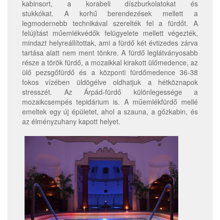
kabinsort, a korabeli díszburkolatokat és
stukkókat. A korhű berendezések mellett a
legmodernebb technikával szerelték fel a fürdőt. A
felújítást műemlékvédők felügyelete mellett végezték,
mindazt helyreállítottak, ami a fürdő két évtizedes zárva
tartása alatt nem ment tönkre. A fürdő leglátványosabb
része a török fürdő, a mozaikkal kirakott ülőmedence, az
ülő pezsgőfürdő és a központi fürdőmedence 36-38
fokos vízében üldögélve oldhatjuk a hétköznapok
stresszét. Az Árpád-fürdő különlegessége a
mozaikcsempés tepidárium is. A műemlékfürdő mellé
emeltek egy új épületet, ahol a szauna, a gőzkabin, és
az élményzuhany kapott helyet.