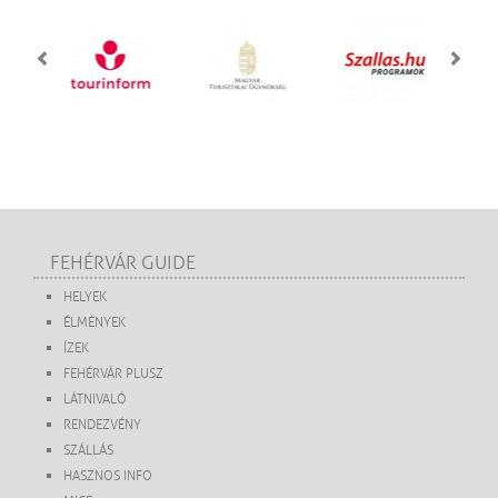
FEHÉRVÁR GUIDE
HELYEK
ÉLMÉNYEK
ÍZEK
FEHÉRVÁR PLUSZ
LÁTNIVALÓ
RENDEZVÉNY
SZÁLLÁS
HASZNOS INFO