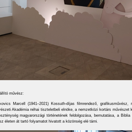
állító művész:
kovics Marcell (1941–2021) Kossuth-díjas filmrendező, grafikusművész
észeti Akadémia néhai tiszteletbeli elnöke, a nemzetközi kortárs művészet
eszténység magyarországi történetének feldolgozása, bemutatása, a Bibli
z életen át tartó folyamatot hivatott a közönség elé tárni.