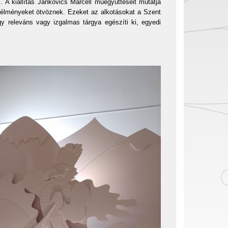
A kiállítás Jankovics Marcell műegyütteseit mutatja
angélményeket ötvöznek. Ezeket az alkotásokat a Szent
gy releváns vagy izgalmas tárgya egészíti ki, egyedi