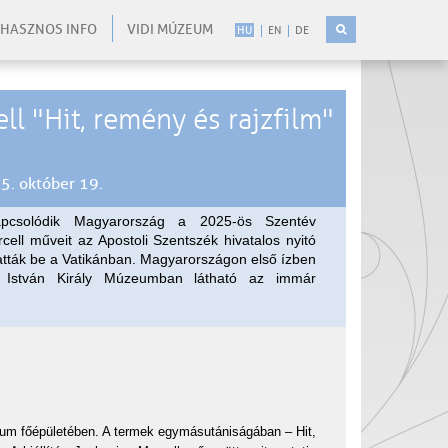
HASZNOS INFO
VIDI MÚZEUM
HU
EN
DE
ll "Hit, remény és rajzfilm"
5. október 19.
kapcsolódik Magyarország a 2025-ös Szentév
ell műveit az Apostoli Szentszék hivatalos nyitó
tták be a Vatikánban. Magyarországon első ízben
t István Király Múzeumban látható az immár
eum főépületében. A termek egymásutániságában – Hit,