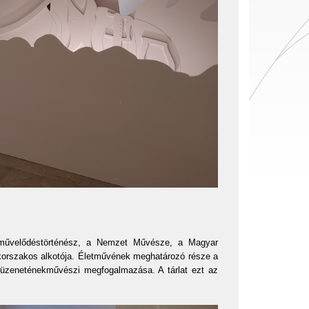
, művelődéstörténész, a Nemzet Művésze, a Magyar
 korszakos alkotója. Életművének meghatározó része a
a üzeneténekművészi megfogalmazása. A tárlat ezt az