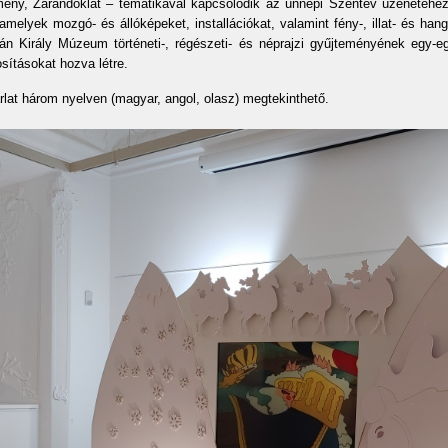
ény, Zarándoklat – tematikával kapcsolódik az ünnepi Szentév üzenetéhez. 
 amelyek mozgó- és állóképeket, installációkat, valamint fény-, illat- és h
ván Király Múzeum történeti-, régészeti- és néprajzi gyűjteményének egy-e
sításokat hozva létre.
rlat három nyelven (magyar, angol, olasz) megtekinthető.