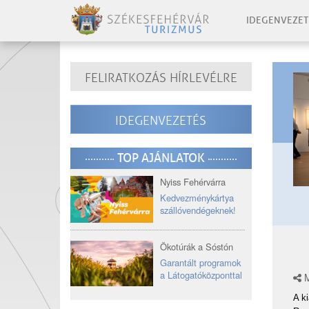
IDEGENVEZET
FELIRATKOZÁS HÍRLEVÉLRE
IDEGENVEZETÉS
TOP AJÁNLATOK
Nyiss Fehérvárra
Kedvezménykártya
szállóvendégeknek!
Ökotúrák a Sóstón
Garantált programok
a Látogatóközponttal
M
A k