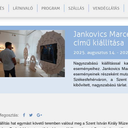
ÉS
LÁTNIVALÓ
PROGRAM
SZÁLLÁS
VENDÉGLÁTÁS
Jankovics Marce
című kiállítása
2025. augusztus 14. - 202
Nagyszabású kiállítással 
eseményeihez. Jankovics Marc
eseményeinek részeként muta
Székesfehérváron, a Szen
kibővített, nagyszabású tárlat.
egosztás:
iállítás hat egymást követő teremben valósul meg a Szent István Király Múz