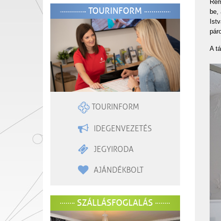
Rem
TOURINFORM
be,
Ist
páro
A tá
TOURINFORM
IDEGENVEZETÉS
JEGYIRODA
AJÁNDÉKBOLT
SZÁLLÁSFOGLALÁS