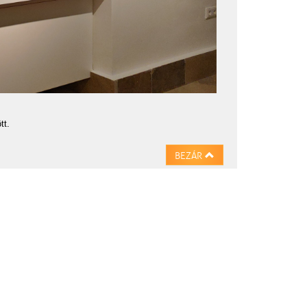
tt.
BEZÁR