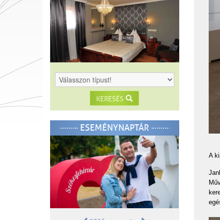
KERESÉS
ESEMÉNYNAPTÁR
A ki
Jan
Műv
ker
egés