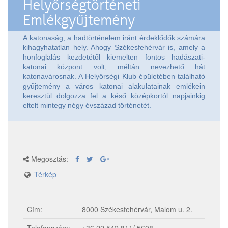
Helyőrségtörténeti
Emlékgyűjtemény
A katonaság, a hadtörténelem iránt érdeklődők számára
kihagyhatatlan hely. Ahogy Székesfehérvár is, amely a
honfoglalás kezdetétől kiemelten fontos hadászati-
katonai központ volt, méltán nevezhető hát
katonavárosnak. A Helyőrségi Klub épületében található
gyűjtemény a város katonai alakulatainak emlékein
keresztül dolgozza fel a késő középkortól napjainkig
eltelt mintegy négy évszázad történetét.
Megosztás:
Térkép
Cím:
8000 Székesfehérvár, Malom u. 2.