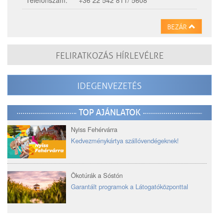
Telefonszám:
+36 22 542 811/ 5608
BEZÁR
FELIRATKOZÁS HÍRLEVÉLRE
IDEGENVEZETÉS
TOP AJÁNLATOK
Nyiss Fehérvárra
Kedvezménykártya szállóvendégeknek!
Ökotúrák a Sóstón
Garantált programok a Látogatóközponttal