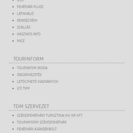
ÍZEK
FEHÉRVÁR PLUSZ
LÁTNIVALÓ
RENDEZVÉNY
SZÁLLÁS
HASZNOS INFO
MICE
TOURINFORM
TOURINFOM IRODA
IDEGENVEZETÉS
LETÖLTHETŐ KIADVÁNYOK
ÚTI TIPP
TDM SZERVEZET
SZÉKESFEHÉRVÁRI TURISZTIKAI KH. NP. KFT.
TOURINFORM SZÉKESFEHÉRVÁR
FEHÉRVÁRI AJÁNDÉKBOLT