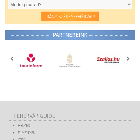
IRÁNY SZÉKESFEHÉRVÁR!
PARTNEREINK
FEHÉRVÁR GUIDE
HELYEK
ÉLMÉNYEK