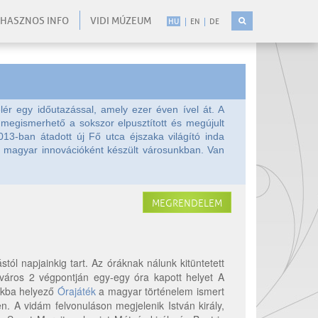
HASZNOS INFO
VIDI MÚZEUM
HU
EN
DE
ér egy időutazással, amely ezer éven ível át. A
 megismerhető a sokszor elpusztított és megújult
13-ban átadott új Fő utca éjszaka világító inda
ó magyar innovációként készült városunkban. Van
MEGRENDELEM
ól napjainkig tart. Az óráknak nálunk kitüntetett
elváros 2 végpontján egy-egy óra kapott helyet A
tokba helyező
Órajáték
a magyar történelem ismert
en. A vidám felvonuláson megjelenik István király,