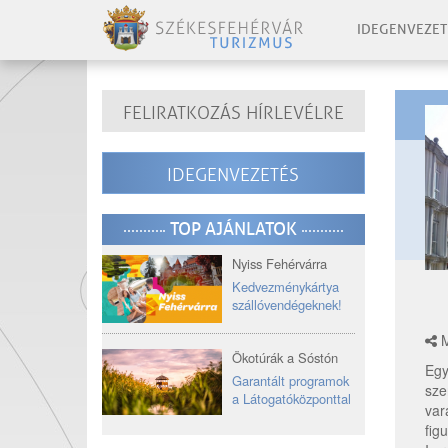
IDEGENVEZET
FELIRATKOZÁS HÍRLEVÉLRE
IDEGENVEZETÉS
TOP AJÁNLATOK
Nyiss Fehérvárra
Kedvezménykártya
szállóvendégeknek!
M
Ökotúrák a Sóstón
Egy
Garantált programok
sze
a Látogatóközponttal
var
fig