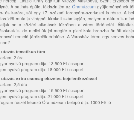
e herceg, László király egy kun vitézzel viaskodva, Szent Erzsébet é
ályné. A patinás épület földszintjén az
Óramúzeum
gyűjteményének töb
b- és karóra, sőt egy 17. századi toronyóra-szerkezet is része. A
tos időt mutatja virágból kirakott számlapján, melyen a dátum is mind
atjuk be a köztéri alkotások tükrében a város történetét. Állította
ósoknak is, de mellettük jól megfér a piaci kofa bronzba öntött alakja 
rencsét remélő járókelők érintése. A Városház téren egy kedves bo
nnan?
-utazás tematikus túra
tartam: 2 óra
yar nyelvű program díja: 13 500 Ft / csoport
gen nyelvű program díja: 18 000 Ft / csoport
-utazás extra csomag előzetes bejelentkezéssel
tartam: 2,5 óra
yar nyelvű program díja: 15 500 Ft / csoport
gen nyelvű program díja: 21 000 Ft / csoport
rogram részét képező Óramúzeum belépő díja: 1000 Ft/ fő