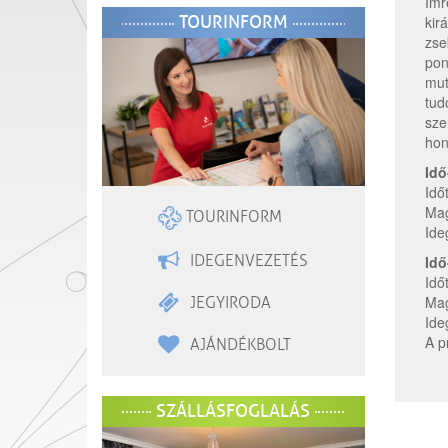
Imr
TOURINFORM
kir
zse
pon
mut
tud
sze
ho
Idő
Idő
Mag
TOURINFORM
Ide
IDEGENVEZETÉS
Idő
Idő
Mag
JEGYIRODA
Ide
A p
AJÁNDÉKBOLT
SZÁLLÁSFOGLALÁS