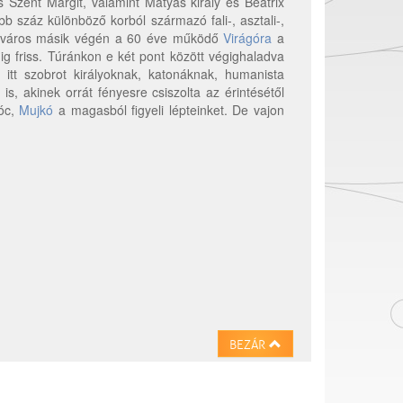
s Szent Margit, valamint Mátyás király és Beatrix
b száz különböző korból származó fali-, asztali-,
 belváros másik végén a 60 éve működő
Virágóra
a
ig friss. Túránkon e két pont között végighaladva
k itt szobrot királyoknak, katonáknak, humanista
is, akinek orrát fényesre csiszolta az érintésétől
hóc,
Mujkó
a magasból figyeli lépteinket. De vajon
BEZÁR