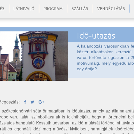
ÉS
LÁTNIVALÓ
PROGRAM
SZÁLLÁS
VENDÉGLÁTÁS
Idő-utazás
A kalandozás városunkban fel
köztéri alkotásokon keresztül
város története egészen a 20
motívumáig, mely egyedüláll
egy órája?
egosztás:
 székesfehérvári séta önmagában is időutazás, amely az államalapítást
repe van, talán szimbolikusnak is tekinthetjük, hogy a történelmi b
ázslatos hangulatú Kossuth udvarban az idő múlását történelmi távla
uráit és legendáit idézi meg művészi kivitelben, harangjáték kíséretéb