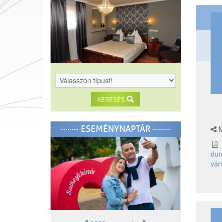
KERESÉS
ESEMÉNYNAPTÁR
M
dun
vár