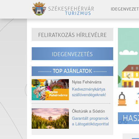
IDEGENVEZET
-
FELIRATKOZÁS HÍRLEVÉLRE
-
elo
IDEGENVEZETÉS
-
-
TOP AJÁNLATOK
Nyiss Fehérvárra
Kedvezménykártya
szállóvendégeknek!
Ökotúrák a Sóstón
HAS
Garantált programok
a Látogatóközponttal