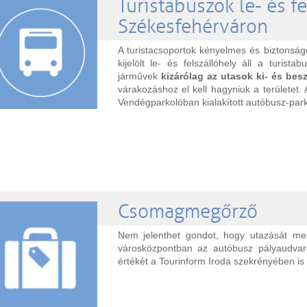
Turistabuszok le- és fe
Székesfehérváron
A turistacsoportok kényelmes és biztons
kijelölt le- és felszállóhely áll a turis
járművek
kizárólag az utasok ki- és besz
várakozáshoz el kell hagyniuk a területet
Vendégparkolóban kialakított autóbusz-par
Csomagmegőrző
Nem jelenthet gondot, hogy utazását meg
városközpontban az autóbusz pályaudvar
értékét a Tourinform Iroda szekrényében is 