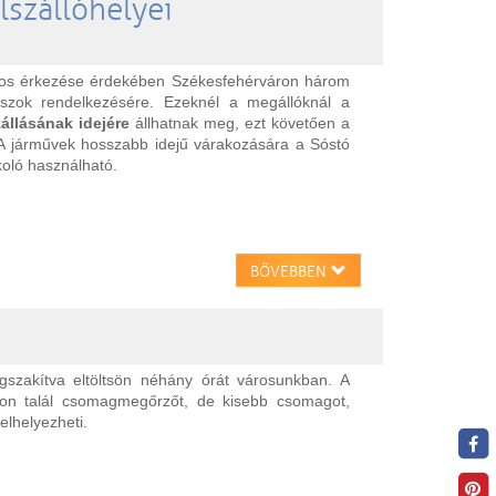
lszállóhelyei
ágos érkezése érdekében Székesfehérváron három
tabuszok rendelkezésére. Ezeknél a megállóknál a
állásának idejére
állhatnak meg, ezt követően a
. A járművek hosszabb idejű várakozására a Sóstó
koló használható.
BŐVEBBEN
szakítva eltöltsön néhány órát városunkban. A
on talál csomagmegőrzőt, de kisebb csomagot,
elhelyezheti.