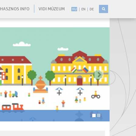
HASZNOS INFO
VIDI MÚZEUM
HU
EN
DE
-
-
kovetkezo
-
-