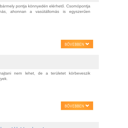
s bármely pontja könnyedén elérhető. Csomópontja
omás, ahonnan a vasútállomás is egyszerűen
BŐVEBBEN
hajtani nem lehet, de a területet körbeveszik
lyek.
BŐVEBBEN