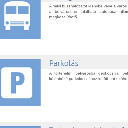
A helyi buszhálózatot igénybe véve a váro
a belvárosban található autóbusz áll
megközelíthető.
Parkolás
A történelmi belvárosba gépkocsival be
különböző parkolási díjhoz kötött parkolóhe