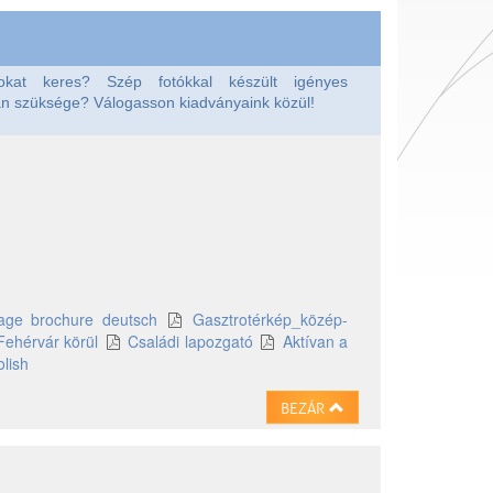
okat keres? Szép fotókkal készült igényes
an szüksége? Válogasson kiadványaink közül!
age brochure deutsch
Gasztrotérkép_közép-
Fehérvár körül
Családi lapozgató
Aktívan a
lish
BEZÁR