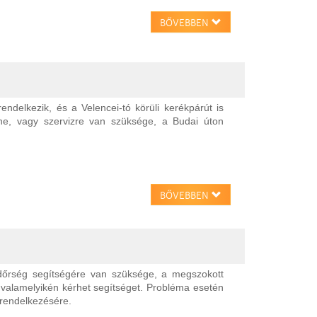
BŐVEBBEN
 rendelkezik, és a Velencei-tó körüli kerékpárút is
ne, vagy szervizre van szüksége, a Budai úton
BŐVEBBEN
dőrség segítségére van szüksége, a megszokott
 valamelyikén kérhet segítséget. Probléma esetén
 rendelkezésére.