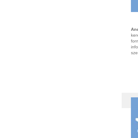
And
ker
for
inf
sze