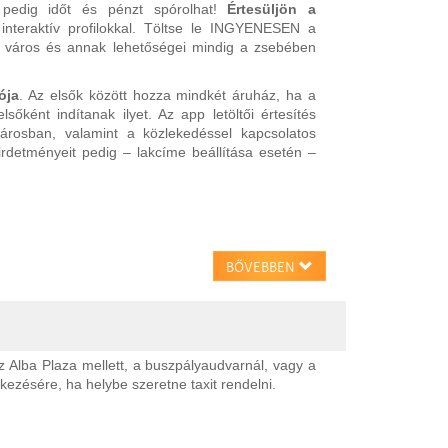
pedig időt és pénzt spórolhat!
Értesüljön a
interaktív profilokkal. Töltse le INGYENESEN a
 város és annak lehetőségei mindig a zsebében
ója
. Az elsők között hozza mindkét áruház, ha a
őként indítanak ilyet. Az app letöltői értesítés
árosban, valamint a közlekedéssel kapcsolatos
hirdetményeit pedig – lakcíme beállítása esetén –
BŐVEBBEN
az Alba Plaza mellett, a buszpályaudvarnál, vagy a
kezésére, ha helybe szeretne taxit rendelni.