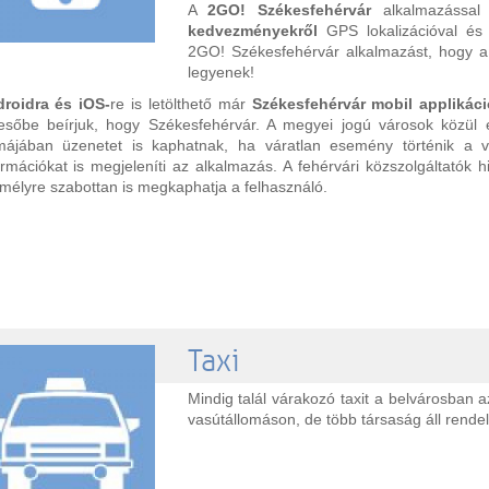
A
2GO! Székesfehérvár
alkalmazással 
kedvezményekről
GPS lokalizációval és 
2GO! Székesfehérvár alkalmazást, hogy a
legyenek!
roidra és iOS-
re is letölthető már
Székesfehérvár mobil applikáci
esőbe beírjuk, hogy Székesfehérvár. A megyei jogú városok közül els
májában üzenetet is kaphatnak, ha váratlan esemény történik a v
ormációkat is megjeleníti az alkalmazás. A fehérvári közszolgáltatók 
mélyre szabottan is megkaphatja a felhasználó.
Taxi
Mindig talál várakozó taxit a belvárosban 
vasútállomáson, de több társaság áll rendel