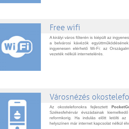
Free wifi
A királyi város főterén is kiépült az ingye
a belvárosi kávézók együttműködéséne
ingyenesen elérhető Wi-Fi: az Országa
vezeték nélküli internetelérés.
Városnézés okostelef
Az okostelefonokra fejlesztett
PocketG
Székesfehérvár évszádainak kiemelked
reformkorig. Ha indulás előtt letölti a
helyszínen már internet kapcsolat nélkül él