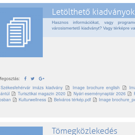
Letölthető kiadványok
Hasznos információkat, vagy program
városismertető kiadványt? Vagy térképre v
egosztás:
Székesfehérvár imázs kiadvány
Image brochure english
Im
ántúl
Turisztikai magazin 2020
Nyári eseménynaptár 2026
osban
Kulturwellness
Belváros térkép.pdf
Image brochure_po
Tömegközlekedés