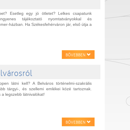
pet? Esetleg egy jó ötletet? Lelkes csapatunk
, ingyenes tájékoztató nyomtatványokkal és
emer-házban. Ha Székesfehérváron jár, első útja a
BŐVEBBEN
lvárosról
en látni kell? A Belváros történelmi-szakrális
bb tárgyi-, és szellemi emlékei közé tartoznak.
 a legszebb látnivalókat!
BŐVEBBEN