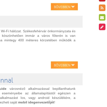
BŐVEBBEN
nes Wi-Fi hálózat. Székesfehérvár önkormányzata és
k köszönhetően immár a város főterén is van
lma mintegy 400 méteres körzetében működik a
BŐVEBBEN
onnal
uide
városnéző alkalmazással bepillanthatunk
ő eseményeibe az államalapítástól egészen a
z alkalmazást Ios, vagy android készülékére, a
vezheti saját
mobil idegenvezetőjét
!