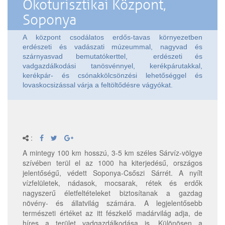
Ökoturisztikai Központ,
Soponya
A központ csodálatos erdős-tavas környezetben
erdészeti és vadászati múzeummal, nagyvad és
szárnyasvad bemutatókerttel, erdészeti és
vadgazdálkodási tanösvénnyel, kerékpárutakkal,
kerékpár- és csónakkölcsönzési lehetőséggel és
lovaskocsizással várja a feltöltődésre vágyókat.
:
A mintegy 100 km hosszú, 3-5 km széles Sárvíz-völgye
szívében terül el az 1000 ha kiterjedésű, országos
jelentőségű, védett Soponya-Csőszi Sárrét. A nyílt
vízfelületek, nádasok, mocsarak, rétek és erdők
nagyszerű életfeltételeket biztosítanak a gazdag
növény- és állatvilág számára. A legjelentősebb
természeti értéket az itt fészkelő madárvilág adja, de
híres a terület vadgazdálkodása is. Különösen a