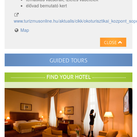
élővad bemutató kert
www.turizmusonline.hu/aktualis/cikk/okoturisztikai_kozpont_so
Map
CLOSE
GUIDED TOURS
FIND YOUR HOTEL