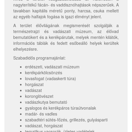
nagyterítékű fácán- és vaddisznóhajtások népszerűek. A
tavakban kapitális méretű ponty, harcsa, csuka mellett
az egyéb halfajok fogása is igazi élményt jelent.
A terület élővilágának megismerését szolgálják a
természetrajzi és vadászati múzeum, az élővad
bemutatókert és a kerékpárutak, melyek mentén kilátók,
információs táblák és fedett esőbeálló helyek kerültek
elhelyezésre.
Szabadidős programajánlat:
erdészeti, vadászati múzeum
kerékpárkölcsönzés
lovasfogat (vadaskerti túra)
horgászat
vadászat
koronglövészet
vadászkutya bemutató
gyalogos és kerékpáros túraútvonalak
madár- és vadles
szabadtéri sütés-főzés, grillezés, gulyásparti
vadászat, horgászat
tematikus vacsorák, ízletes vadételek