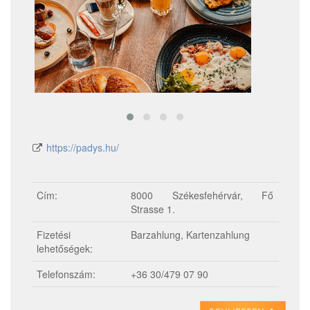
https://padys.hu/
Cím:
8000 Székesfehérvár, Fő
Strasse 1.
Fizetési
Barzahlung, Kartenzahlung
lehetőségek:
Telefonszám:
+36 30/479 07 90