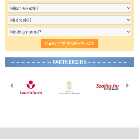
IRÁNY SZÉKESFEHÉRVÁR!
PARTNEREINK