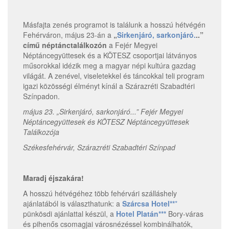
Másfajta zenés programot is találunk a hosszú hétvégén
Fehérváron, május 23-án a
„
Sirkenjáró, sarkonjáró.
..”
című
néptánctalálkozón
a Fejér Megyei
Néptáncegyüttesek és a KÖTESZ csoportjai látványos
műsorokkal idézik meg a magyar népi kultúra gazdag
világát. A zenével, viseletekkel és táncokkal teli program
igazi közösségi élményt kínál a Szárazréti Szabadtéri
Színpadon.
május 23. „Sirkenjáró, sarkonjáró...” Fejér Megyei
Néptáncegyüttesek és KÖTESZ Néptáncegyüttesek
Találkozója
Székesfehérvár, Szárazréti Szabadtéri Színpad
Maradj éjszakára!
A hosszú hétvégéhez több fehérvári szálláshely
ajánlatából is választhatunk: a
Szárcsa Hotel**
*
pünkösdi ajánlattal készül, a
Hotel Platán***
Bory-váras
és pihenős csomagjai városnézéssel kombinálhatók,