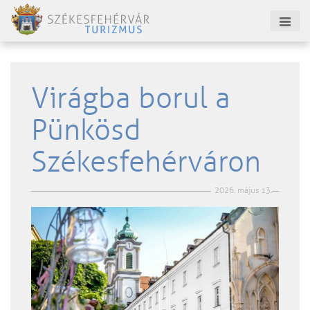
Virágba borul a
Pünkösd
Székesfehérváron
2026. május 13.