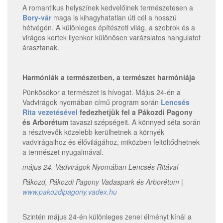
A romantikus helyszínek kedvelőinek természetesen a
Bory-vár
maga is kihagyhatatlan úti cél a hosszú
hétvégén. A különleges építészeti világ, a szobrok és a
virágos kertek ilyenkor különösen varázslatos hangulatot
árasztanak.
Harmóniák a természetben, a természet harmóniája
Pünkösdkor a természet is hívogat. Május 24-én a
Vadvirágok nyomában című program során
Lencsés
Rita vezetésével
fedezhetjük fel a Pákozdi Pagony
és Arborétum
tavaszi szépségeit. A könnyed séta során
a résztvevők közelebb kerülhetnek a környék
vadvirágaihoz és élővilágához, miközben feltöltődhetnek
a természet nyugalmával.
május 24. Vadvirágok Nyomában Lencsés Ritával
Pákozd, Pákozdi Pagony Vadaspark és Arborétum
|
www.pakozdipagony.vadex.hu
Szintén május 24-én különleges zenei élményt kínál a