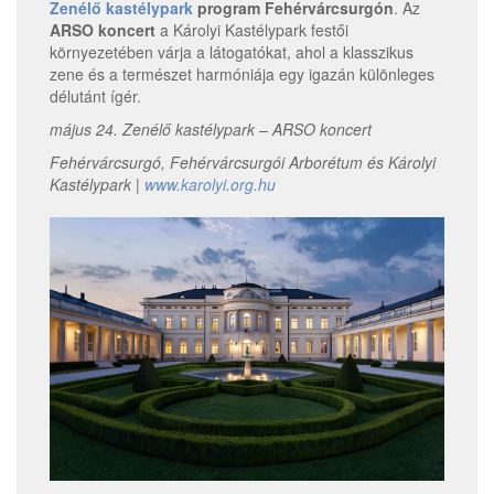
Zenélő kastélypark
program Fehérvárcsurgón
. Az
ARSO koncert
a Károlyi Kastélypark festői
környezetében várja a látogatókat, ahol a klasszikus
zene és a természet harmóniája egy igazán különleges
délutánt ígér.
május 24. Zenélő kastélypark – ARSO koncert
Fehérvárcsurgó, Fehérvárcsurgói Arborétum és Károlyi
Kastélypark |
www.karolyi.org.hu