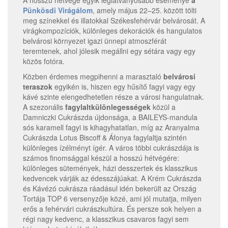
A hosszú hétvége egyik leglátványosabb eseménye
a
Pünkösdi Virágálom
, amely május 22–25. között tölti
meg színekkel és illatokkal Székesfehérvár belvárosát. A
virágkompozíciók, különleges dekorációk és hangulatos
belvárosi környezet igazi ünnepi atmoszférát
teremtenek, ahol jólesik megállni egy sétára vagy egy
közös fotóra.
Közben érdemes megpihenni a marasztaló
belvárosi
teraszok
egyikén is, hiszen egy hűsítő fagyi vagy egy
kávé szinte elengedhetetlen része a városi hangulatnak.
A szezonális
fagylaltkülönlegességek
közül a
Damniczki Cukrászda újdonsága, a BAILEYS-mandula
sós karamell fagyi is kihagyhatatlan, míg az Aranyalma
Cukrászda Lotus Biscoff & Áfonya fagylaltja szintén
különleges ízélményt ígér. A város többi cukrászdája is
számos finomsággal készül a hosszú hétvégére:
különleges sütemények, házi desszertek és klasszikus
kedvencek várják az édesszájúakat. A Krém Cukrászda
és Kávézó cukrásza ráadásul idén bekerült az Ország
Tortája TOP 6 versenyzője közé, ami jól mutatja, milyen
erős a fehérvári cukrászkultúra. És persze sok helyen a
régi nagy kedvenc, a klasszikus csavaros fagyi sem