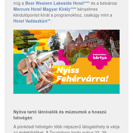
míg a
Best Western Lakeside Hotel****
és a belvárosi
Mercure Hotel Magyar Király****
kényelmes
kiindulópontot kínál a programokhoz, csakúgy mint a
Hotel Vadászkürt**
.
Nyitva tartó látnivalók és múzeumok a hosszú
hétvégén
A pünkösdi hétvégén több népszerű látogatóhely is várja
az érdeklődőket. A Tourinform Iroda május 23–25.