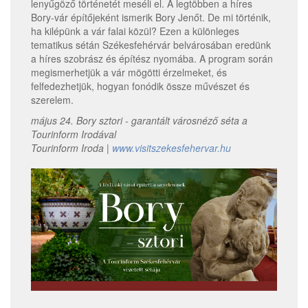
lenyűgöző történetét meséli el. A legtöbben a híres
Bory-vár építőjeként ismerik Bory Jenőt. De mi történik,
ha kilépünk a vár falai közül? Ezen a különleges
tematikus sétán Székesfehérvár belvárosában eredünk
a híres szobrász és építész nyomába. A program során
megismerhetjük a vár mögötti érzelmeket, és
felfedezhetjük, hogyan fonódik össze művészet és
szerelem.
május 24. Bory sztori - garantált városnéző séta a
Tourinform Irodával
Tourinform Iroda
|
www.visitszekesfehervar.hu