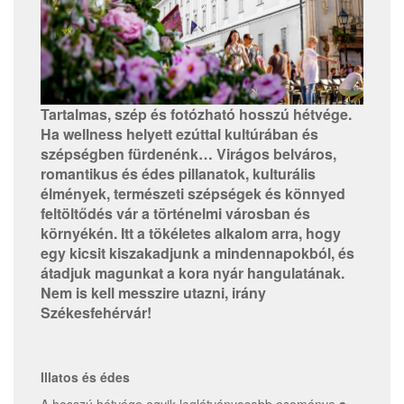
Tartalmas, szép és fotózható hosszú hétvége.
Ha wellness helyett ezúttal kultúrában és
szépségben fürdenénk… Virágos belváros,
romantikus és édes pillanatok, kulturális
élmények, természeti szépségek és könnyed
feltöltődés vár a történelmi városban és
környékén. Itt a tökéletes alkalom arra, hogy
egy kicsit kiszakadjunk a mindennapokból, és
átadjuk magunkat a kora nyár hangulatának.
Nem is kell messzire utazni, irány
Székesfehérvár!
Illatos és édes