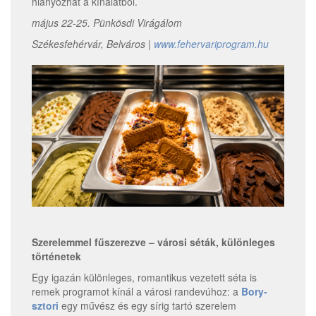
hiányozhat a kínálatból.
május 22-25. Pünkösdi Virágálom
Székesfehérvár, Belváros |
www.fehervariprogram.hu
Szerelemmel fűszerezve – városi séták, különleges
történetek
Egy igazán különleges, romantikus vezetett séta is
remek programot kínál a városi randevúhoz: a
Bory-
sztori
egy művész és egy sírig tartó szerelem