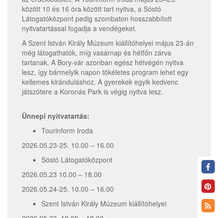
között 10 és 16 óra között tart nyitva, a Sóstó
Látogatóközpont pedig szombaton hosszabbított
nyitvatartással fogadja a vendégeket.
A Szent István Király Múzeum kiállítóhelyei május 23-án
még látogathatók, míg vasárnap és hétfőn zárva
tartanak. A Bory-vár azonban egész hétvégén nyitva
lesz, így bármelyik napon tökéletes program lehet egy
kellemes kiránduláshoz. A gyerekek egyik kedvenc
játszótere a Koronás Park is végig nyitva lesz.
Ünnepi nyitvatartás:
Tourinform Iroda
2026.05.23-25. 10.00 – 16.00
Sóstó Látogatóközpont
2026.05.23 10.00 – 18.00
2026.05.24-25. 10.00 – 16.00
Szent István Király Múzeum kiállítóhelyei
2026.05.23. 10.00 – 18.00