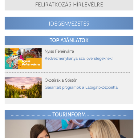
FELIRATKOZÁS HÍRLEVÉLRE
IDEGENVEZETÉS
TOP AJÁNLATOK
Nyiss Fehérvárra
Kedvezménykártya szállóvendégeknek!
Ökotúrák a Sóstón
Garantált programok a Látogatóközponttal
TOURINFORM