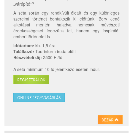
„várépítő”?
A séta során egy rendkívüli életút és egy különleges
szerelmi történet bontakozik ki előttünk. Bory Jenő
alkotásai mentén haladva nemcsak művészeti
érdekességeket fedezünk fel, hanem egy inspiráló,
emberi történetet is.
Időtartam:
kb. 1,5 óra
Találkozó:
Tourinform iroda előtt
Részvételi díj:
2500 Ft/fő
A séta minimum 10 fő jelentkező esetén indul.
REGISZTRÁLOK
ONLINE JEGYVÁSÁRLÁS
BEZÁR