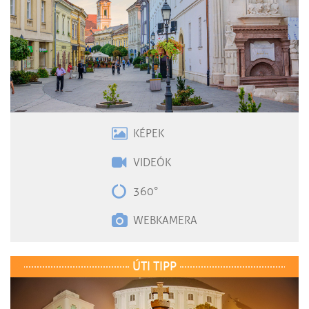
KÉPEK
VIDEÓK
360°
WEBKAMERA
ÚTI TIPP