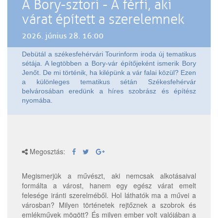
A Bory-sztori - A férfi, aki
várat épített a szerelemnek
2026. június 28. 16:00
Debütál a székesfehérvári Tourinform iroda új tematikus
sétája. A legtöbben a Bory-vár építőjeként ismerik Bory
Jenőt. De mi történik, ha kilépünk a vár falai közül? Ezen
a különleges tematikus sétán Székesfehérvár
belvárosában eredünk a híres szobrász és építész
nyomába.
Megosztás:
Megismerjük a művészt, aki nemcsak alkotásaival
formálta a várost, hanem egy egész várat emelt
felesége iránti szerelméből. Hol láthatók ma a művei a
városban? Milyen történetek rejtőznek a szobrok és
emlékművek mögött? És milyen ember volt valójában a