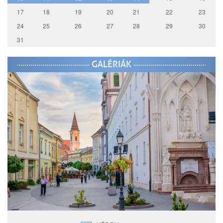
17
18
19
20
21
22
23
24
25
26
27
28
29
30
31
GALÉRIÁK