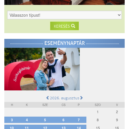
KERESÉS
ESEMÉNYNAPTÁR
2026. augusztus
H
K
SZE
CS
P
SZO
V
1
2
3
4
5
6
7
8
9
10
11
12
13
14
15
16