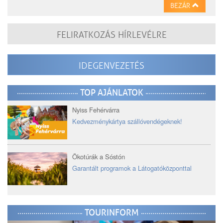
BEZÁR
FELIRATKOZÁS HÍRLEVÉLRE
IDEGENVEZETÉS
TOP AJÁNLATOK
Nyiss Fehérvárra
Kedvezménykártya szállóvendégeknek!
Ökotúrák a Sóstón
Garantált programok a Látogatóközponttal
TOURINFORM