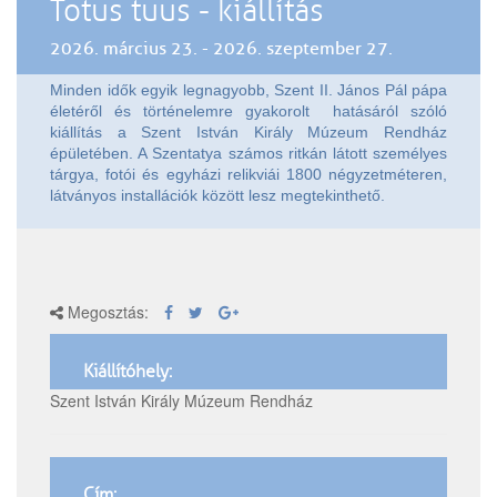
Totus tuus - kiállítás
2026. március 23. - 2026. szeptember 27.
Minden idők egyik legnagyobb, Szent II. János Pál pápa
életéről és történelemre gyakorolt hatásáról szóló
kiállítás a Szent István Király Múzeum Rendház
épületében. A Szentatya számos ritkán látott személyes
tárgya, fotói és egyházi relikviái 1800 négyzetméteren,
látványos installációk között lesz megtekinthető.
Megosztás:
Kiállítóhely:
Szent István Király Múzeum Rendház
Cím: