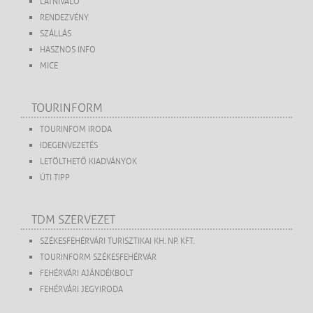
LÁTNIVALÓ
RENDEZVÉNY
SZÁLLÁS
HASZNOS INFO
MICE
TOURINFORM
TOURINFOM IRODA
IDEGENVEZETÉS
LETÖLTHETŐ KIADVÁNYOK
ÚTI TIPP
TDM SZERVEZET
SZÉKESFEHÉRVÁRI TURISZTIKAI KH. NP. KFT.
TOURINFORM SZÉKESFEHÉRVÁR
FEHÉRVÁRI AJÁNDÉKBOLT
FEHÉRVÁRI JEGYIRODA