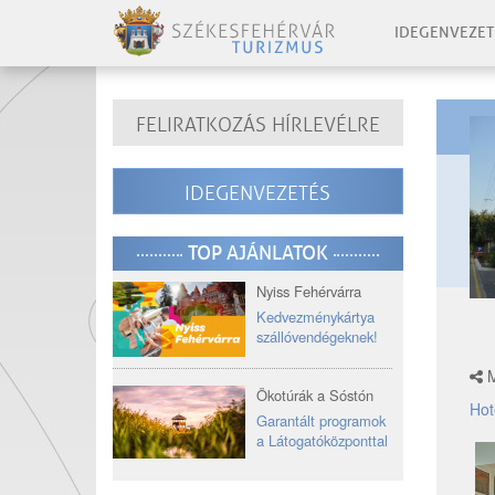
IDEGENVEZET
FELIRATKOZÁS HÍRLEVÉLRE
IDEGENVEZETÉS
TOP AJÁNLATOK
Nyiss Fehérvárra
Kedvezménykártya
szállóvendégeknek!
M
Ökotúrák a Sóstón
Hot
Garantált programok
a Látogatóközponttal