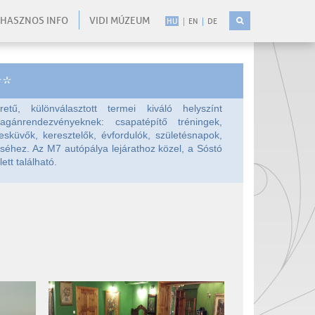
HASZNOS INFO
VIDI MÚZEUM
HU
EN
DE
**
tű, különválasztott termei kiváló helyszínt
gánrendezvényeknek: csapatépítő tréningek,
sküvők, keresztelők, évfordulók, születésnapok,
séhez. Az M7 autópálya lejárathoz közel, a Sóstó
ett található.