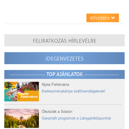
BŐVEBBEN
FELIRATKOZÁS HÍRLEVÉLRE
IDEGENVEZETÉS
TOP AJÁNLATOK
Nyiss Fehérvárra
Kedvezménykártya szállóvendégeknek!
Ökotúrák a Sóstón
Garantált programok a Látogatóközponttal