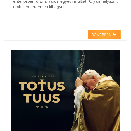
enteriőrben őrzi a város egyedi múltját. Olyan helyszín,
amit nem érdemes kihagyni!
BŐVEBBEN