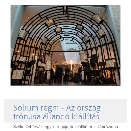
Solium regni - Az ország
trónusa állandó kiállítás
Székesfehérvár egyik legújabb kiállítótere káprázatos