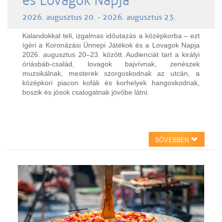
és Lovagok Napja
2026. augusztus 20. - 2026. augusztus 23.
Kalandokkal teli, izgalmas időutazás a középkorba – ezt
ígéri a Koronázási Ünnepi Játékok és a Lovagok Napja
2026. augusztus 20–23. között. Audienciát tart a királyi
óriásbáb-család, lovagok bajvívnak, zenészek
muzsikálnak, mesterek szorgoskodnak az utcán, a
középkori piacon kofák és korhelyek hangoskodnak,
boszik és jósok csalogatnak jövőbe látni.
BŐVEBBEN