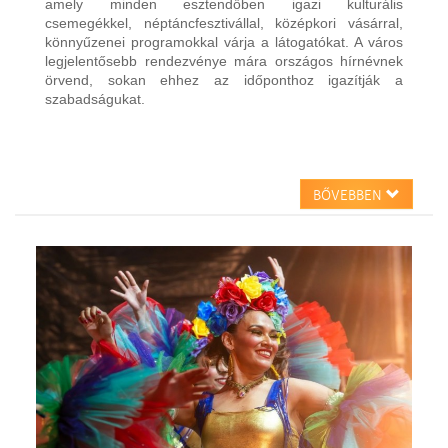
amely minden esztendőben igazi kulturális
csemegékkel, néptáncfesztivállal, középkori vásárral,
könnyűzenei programokkal várja a látogatókat. A város
legjelentősebb rendezvénye mára országos hírnévnek
örvend, sokan ehhez az időponthoz igazítják a
szabadságukat.
BŐVEBBEN