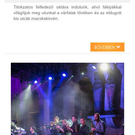
Titokzatos felfedező sétára indulunk, ahol fáklyákkal
világítjuk meg utunkat a várfalak tövében és az eldugott
kis utcák macskakövén.
BŐVEBBEN