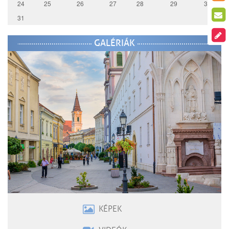
24
25
26
27
28
29
30
31
GALÉRIÁK
KÉPEK