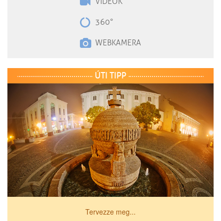
VIDEÓK
360°
WEBKAMERA
ÚTI TIPP
Tervezze meg...