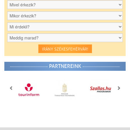
IRÁNY SZÉKESFEHÉRVÁR!
PARTNEREINK