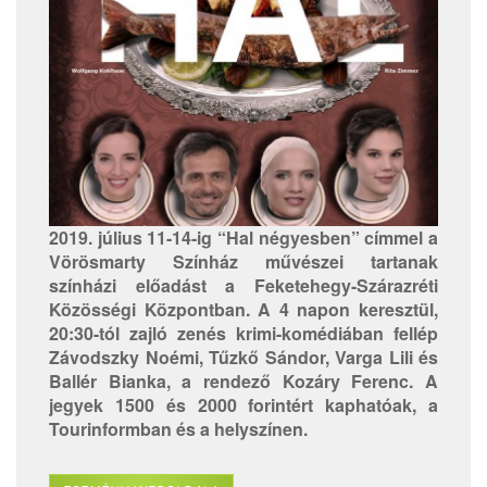
2019. július 11-14-ig “Hal négyesben” címmel a
Vörösmarty Színház művészei tartanak
színházi előadást a Feketehegy-Szárazréti
Közösségi Központban. A 4 napon keresztül,
20:30-tól zajló zenés krimi-komédiában fellép
Závodszky Noémi, Tűzkő Sándor, Varga Lili és
Ballér Bianka, a rendező Kozáry Ferenc. A
jegyek 1500 és 2000 forintért kaphatóak, a
Tourinformban és a helyszínen.