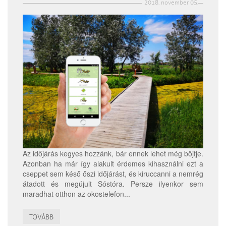
2018. november 05.
Az időjárás kegyes hozzánk, bár ennek lehet még böjtje.
Azonban ha már így alakult érdemes kihasználni ezt a
cseppet sem késő őszi időjárást, és kiruccanni a nemrég
átadott és megújult Sóstóra. Persze ilyenkor sem
maradhat otthon az okostelefon...
TOVÁBB