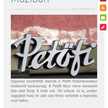
2018. október 02.
Ingyenes mozihétfők lesznek a Petőfi Kultúrtanszéken
októbertől karácsonyig. A Petőfi Mozi névre keresztelt
klub első filmje A holló volt. Ott voltunk mi is, amikor
nagyjából húsz év után újra filmet vetítettek a legendás
mozi falára.