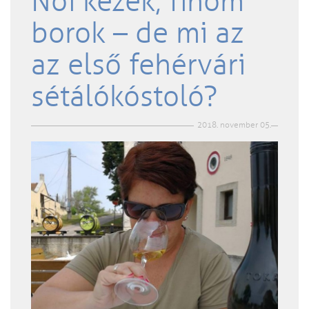
Női kezek, finom
borok – de mi az
az első fehérvári
sétálókóstoló?
2018. november 05.