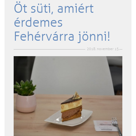
Öt süti, amiért
érdemes
Fehérvárra jönni!
2018. november 15.