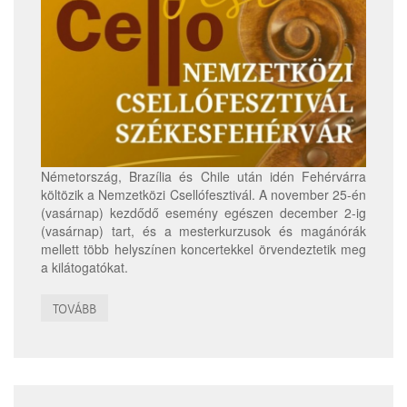
Németország, Brazília és Chile után idén Fehérvárra
költözik a Nemzetközi Csellófesztivál. A november 25-én
(vasárnap) kezdődő esemény egészen december 2-ig
(vasárnap) tart, és a mesterkurzusok és magánórák
mellett több helyszínen koncertekkel örvendeztetik meg
a kilátogatókat.
TOVÁBB