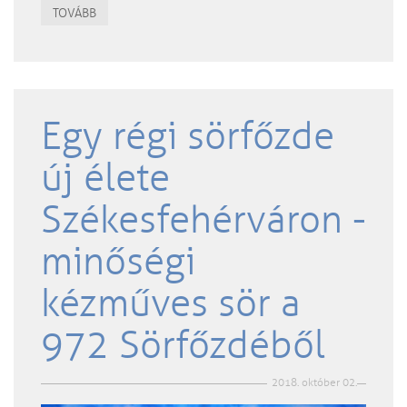
TOVÁBB
Egy régi sörfőzde
új élete
Székesfehérváron -
minőségi
kézműves sör a
972 Sörfőzdéből
2018. október 02.