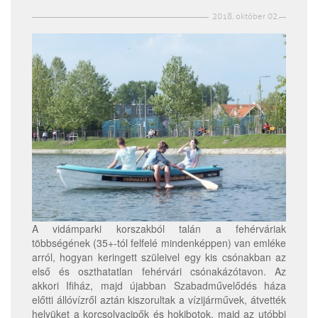
2018. október 02.
A vidámparki korszakból talán a fehérváriak
többségének (35+-tól felfelé mindenképpen) van emléke
arról, hogyan keringett szüleivel egy kis csónakban az
első és oszthatatlan fehérvári csónakázótavon. Az
akkori Ifiház, majd újabban Szabadművelődés háza
előtti állóvízről aztán kiszorultak a vízijárművek, átvették
helyüket a korcsolyacipők és hokibotok, majd az utóbbi