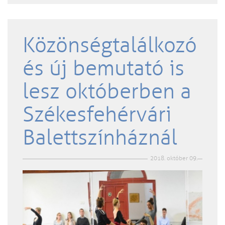
Közönségtalálkozó
és új bemutató is
lesz októberben a
Székesfehérvári
Balettszínháznál
2018. október 09.