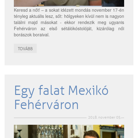
Keresd a nőt! – a sokat idézett mondás november 17-én
tényleg aktuális lesz, sőt: hölgyeken kívül nem is nagyon
találni majd másokat - ekkor rendezik meg ugyanis
Fehérváron az első sétálókóstolóját, kizárólag női
borászok boraival.
TOVÁBB
Egy falat Mexikó
Fehérváron
2018. november 05.