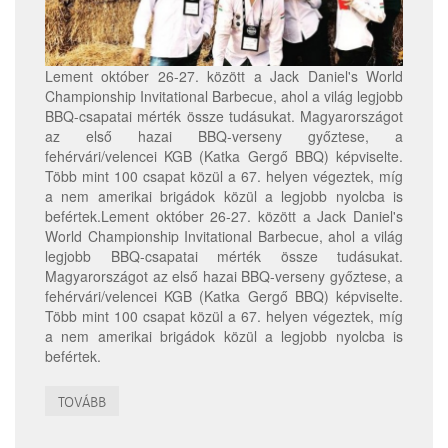
Lement október 26-27. között a Jack Daniel's World
Championship Invitational Barbecue, ahol a világ legjobb
BBQ-csapatai mérték össze tudásukat. Magyarországot
az első hazai BBQ-verseny győztese, a
fehérvári/velencei KGB (Katka Gergő BBQ) képviselte.
Több mint 100 csapat közül a 67. helyen végeztek, míg
a nem amerikai brigádok közül a legjobb nyolcba is
befértek.Lement október 26-27. között a Jack Daniel's
World Championship Invitational Barbecue, ahol a világ
legjobb BBQ-csapatai mérték össze tudásukat.
Magyarországot az első hazai BBQ-verseny győztese, a
fehérvári/velencei KGB (Katka Gergő BBQ) képviselte.
Több mint 100 csapat közül a 67. helyen végeztek, míg
a nem amerikai brigádok közül a legjobb nyolcba is
befértek.
TOVÁBB