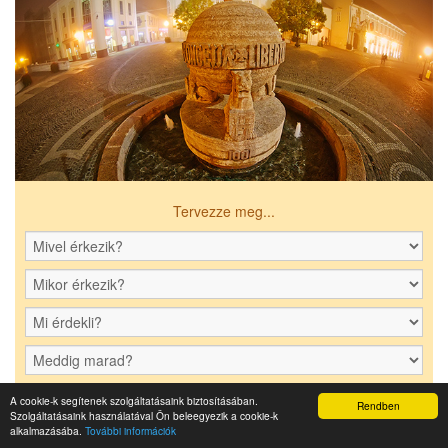
Tervezze meg...
IRÁNY SZÉKESFEHÉRVÁR!
A cookie-k segítenek szolgáltatásaink biztosításában.
Rendben
Szolgáltatásaink használatával Ön beleegyezik a cookie-k
alkalmazásába.
További információk