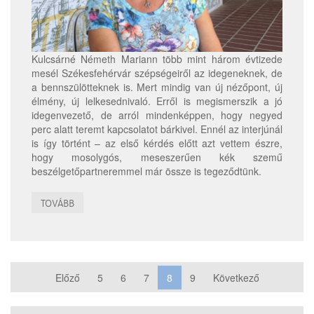
Kulcsárné Németh Mariann több mint három évtizede
mesél Székesfehérvár szépségeiről az idegeneknek, de
a bennszülötteknek is. Mert mindig van új nézőpont, új
élmény, új lelkesednivaló. Erről is megismerszik a jó
idegenvezető, de arról mindenképpen, hogy negyed
perc alatt teremt kapcsolatot bárkivel. Ennél az interjúnál
is így történt – az első kérdés előtt azt vettem észre,
hogy mosolygós, meseszerűen kék szemű
beszélgetőpartneremmel már össze is tegeződtünk.
TOVÁBB
Előző
5
6
7
8
9
Következő