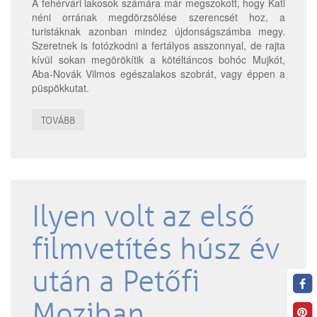
A fehérvári lakosok számára már megszokott, hogy Kati
néni orrának megdörzsölése szerencsét hoz, a
turistáknak azonban mindez újdonságszámba megy.
Szeretnek is fotózkodni a fertályos asszonnyal, de rajta
kívül sokan megörökítik a kötéltáncos bohóc Mujkót,
Aba-Novák Vilmos egészalakos szobrát, vagy éppen a
püspökkutat.
TOVÁBB
Ilyen volt az első
filmvetítés húsz év
után a Petőfi
Moziban