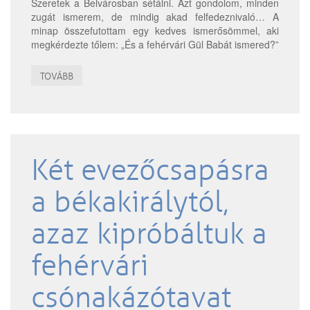
Szeretek a Belvárosban sétálni. Azt gondolom, minden
zugát ismerem, de mindig akad felfedeznivaló… A
minap összefutottam egy kedves ismerősömmel, aki
megkérdezte tőlem: „És a fehérvári Gül Babát ismered?”
TOVÁBB
Két evezőcsapásra
a békakirálytól,
azaz kipróbáltuk a
fehérvári
csónakázótavat