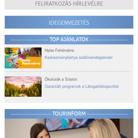
FELIRATKOZÁS HÍRLEVÉLRE
IDEGENVEZETÉS
TOP AJÁNLATOK
Nyiss Fehérvárra
Kedvezménykártya szállóvendégeknek!
Ökotúrák a Sóstón
Garantált programok a Látogatóközponttal
TOURINFORM