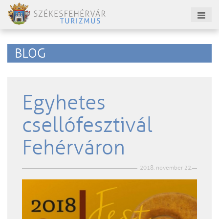
BLOG
Egyhetes
csellófesztivál
Fehérváron
2018. november 22.