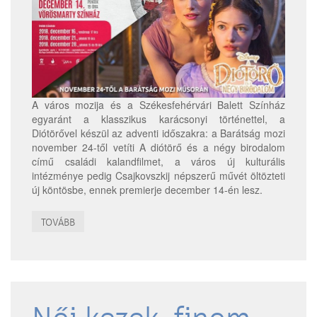
A város mozija és a Székesfehérvári Balett Színház
egyaránt a klasszikus karácsonyi történettel, a
Diótörővel készül az adventi időszakra: a Barátság mozi
november 24-től vetíti A diótörő és a négy birodalom
című családi kalandfilmet, a város új kulturális
intézménye pedig Csajkovszkij népszerű művét öltözteti
új köntösbe, ennek premierje december 14-én lesz.
TOVÁBB