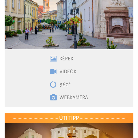
KÉPEK
VIDEÓK
360°
WEBKAMERA
ÚTI TIPP